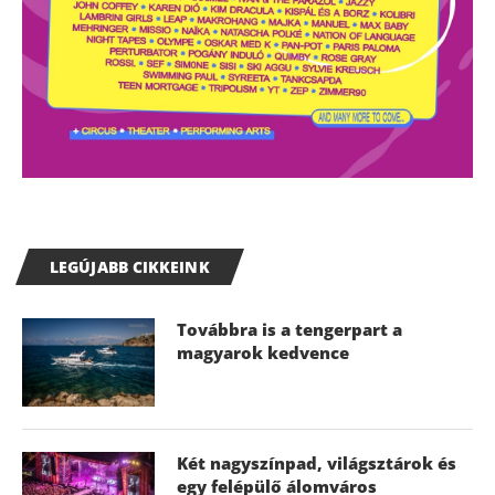
LEGÚJABB CIKKEINK
Továbbra is a tengerpart a
magyarok kedvence
Két nagyszínpad, világsztárok és
egy felépülő álomváros