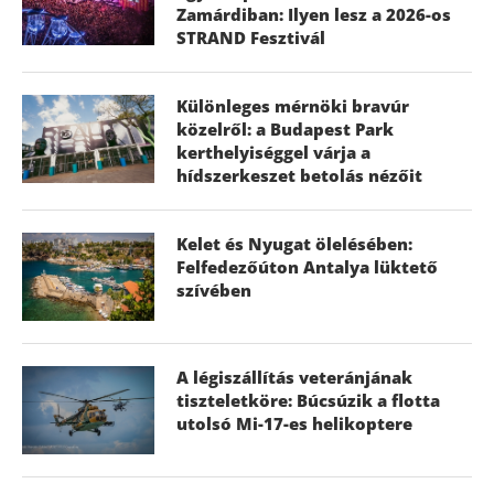
Zamárdiban: Ilyen lesz a 2026-os
STRAND Fesztivál
Különleges mérnöki bravúr
közelről: a Budapest Park
kerthelyiséggel várja a
hídszerkeszet betolás nézőit
Kelet és Nyugat ölelésében:
Felfedezőúton Antalya lüktető
szívében
A légiszállítás veteránjának
tiszteletköre: Búcsúzik a flotta
utolsó Mi-17-es helikoptere