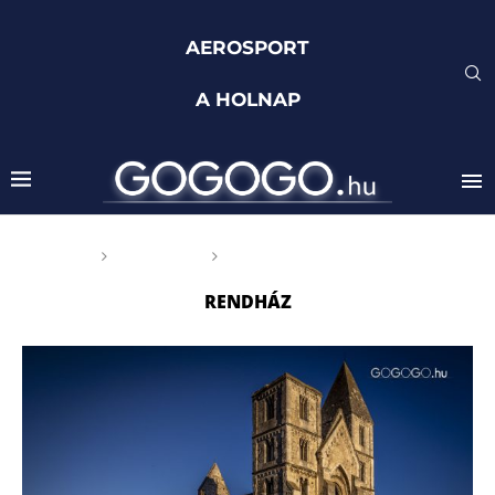
AEROSPORT
A HOLNAP
Főoldal
Címkék
Posts tagged with "rendház"
RENDHÁZ