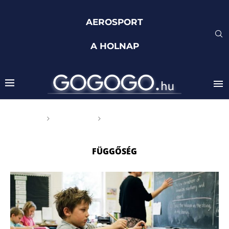
AEROSPORT
A HOLNAP
Főoldal
Címkék
Posts tagged with
"függőség"
FÜGGŐSÉG