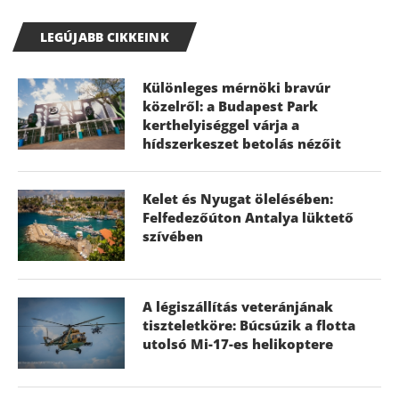
LEGÚJABB CIKKEINK
Különleges mérnöki bravúr
közelről: a Budapest Park
kerthelyiséggel várja a
hídszerkeszet betolás nézőit
Kelet és Nyugat ölelésében:
Felfedezőúton Antalya lüktető
szívében
A légiszállítás veteránjának
tiszteletköre: Búcsúzik a flotta
utolsó Mi-17-es helikoptere