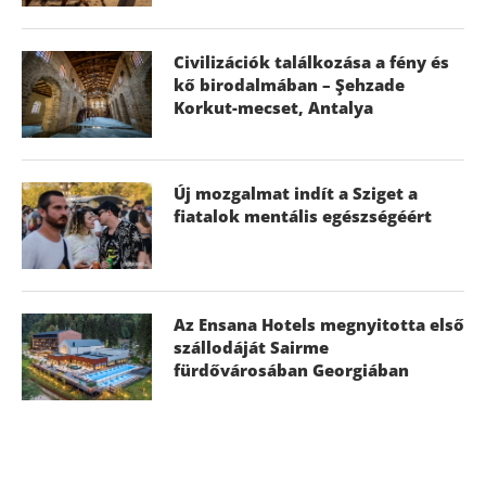
Civilizációk találkozása a fény és
kő birodalmában – Şehzade
Korkut-mecset, Antalya
Új mozgalmat indít a Sziget a
fiatalok mentális egészségéért
Az Ensana Hotels megnyitotta első
szállodáját Sairme
fürdővárosában Georgiában