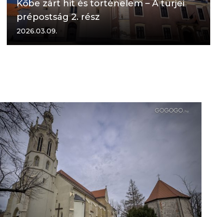
Kőbe zárt hit és történelem – A türjei
prépostság 2. rész
2026.03.09.