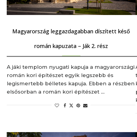
Magyarország leggazdagabban díszített késő
román kapuzata – Ják 2. rész
A jáki templom nyugati kapuja a magyarországi
román kori építészet egyik legszebb és
legismertebb bélletes kapuja. Ebben a részben
elsősorban a román kori építészet …