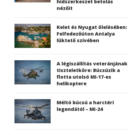
hídszerkeszet betolás
nézőit
Kelet és Nyugat ölelésében:
Felfedezőúton Antalya
lüktető szívében
A légiszállítás veteránjának
tiszteletköre: Búcsúzik a
flotta utolsó Mi-17-es
helikoptere
Méltó búcsú a harctéri
legendától – Mi-24