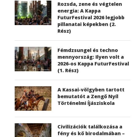
Rozsda, zene és végtelen
energia: A Kappa
FuturFestival 2026 legjobb
pillanatai képekben (2.
Rész)
Fémdzsungel és techno
mennyország: Ilyen volt a
2026-os Kappa FuturFestival
(1. Rész)
A Kassai-völgyben tartott
bemutatót a Zengő Nyíl
Történelmi Íjásziskola
Civilizációk találkozása a
fény és kő birodalmában –