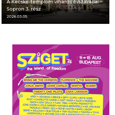
A Kecske-templom viharos évszázadai –
Sopron 3. rész
2026.03.05.