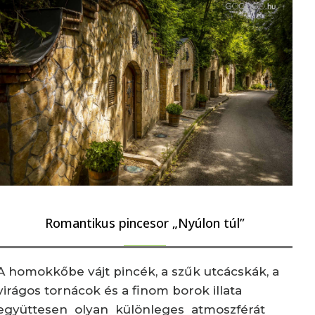
Romantikus pincesor „Nyúlon túl”
A homokkőbe vájt pincék, a szűk utcácskák, a
virágos tornácok és a finom borok illata
együttesen olyan különleges atmoszférát