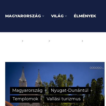
MAGYARORSZÁG
VILÁG
ÉLMÉNYEK
Főoldal
GOGOGO
Magyarország
Nyugat-Du
Magyarország
Nyugat-Dunántúl
Templomok
Vallási turizmus