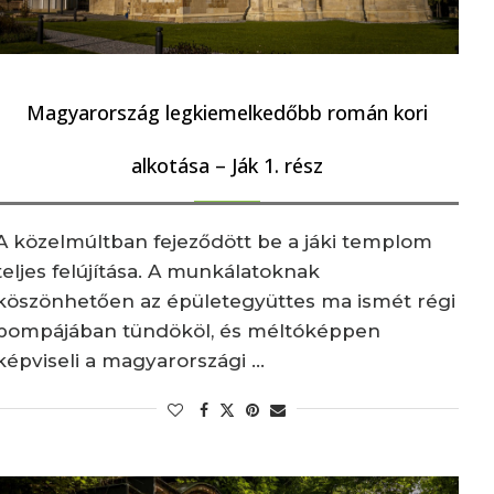
Magyarország legkiemelkedőbb román kori
alkotása – Ják 1. rész
A közelmúltban fejeződött be a jáki templom
teljes felújítása. A munkálatoknak
köszönhetően az épületegyüttes ma ismét régi
pompájában tündököl, és méltóképpen
képviseli a magyarországi …