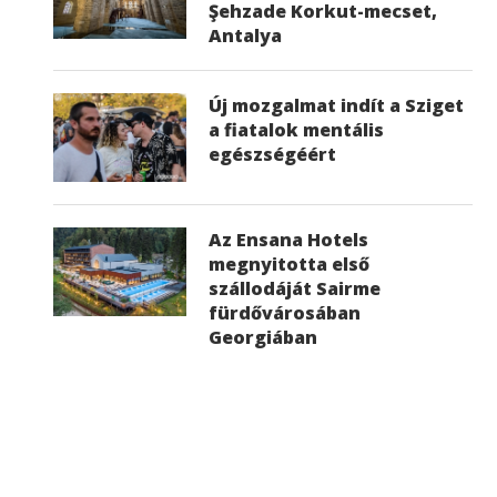
Şehzade Korkut-mecset,
Antalya
Új mozgalmat indít a Sziget
a fiatalok mentális
egészségéért
Az Ensana Hotels
megnyitotta első
szállodáját Sairme
fürdővárosában
Georgiában