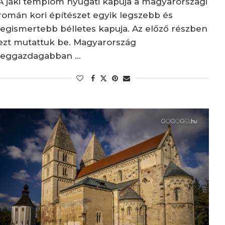
A jáki templom nyugati kapuja a magyarországi
román kori építészet egyik legszebb és
legismertebb bélletes kapuja. Az előző részben
ezt mutattuk be. Magyarország
leggazdagabban …