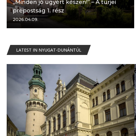
„Minden jó ügyért készen!” – A türjei
prépostság 1. rész
2026.04.09.
LATEST IN NYUGAT-DUNÁNTÚL