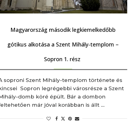
Magyarország második legkiemelkedőbb
gótikus alkotása a Szent Mihály-templom –
Sopron 1. rész
A soproni Szent Mihály-templom története és
kincsei Sopron legrégebbi városrésze a Szent
Mihály-domb köré épült. Bár a dombon
feltehetően már jóval korábban is állt …