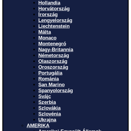
Hollandia
Horvátország
Írország
Lengyelország
Liechtenstein
Málta
Monaco
Montenegró
Nagy-Britannia
Németország
Olaszország
Oroszország
Portugália
Románia
San Marino
Spanyolország
Svájc
Szerbia
Szlovákia
Szlovénia
Ukrajna
AMERIKA