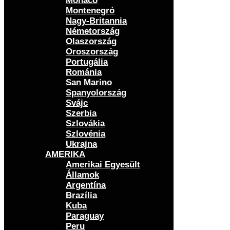
Monaco
Montenegró
Nagy-Britannia
Németország
Olaszország
Oroszország
Portugália
Románia
San Marino
Spanyolország
Svájc
Szerbia
Szlovákia
Szlovénia
Ukrajna
AMERIKA
Amerikai Egyesült
Államok
Argentína
Brazília
Kuba
Paraguay
Peru