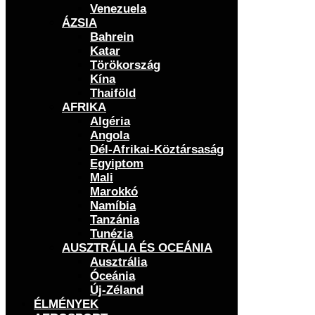
Venezuela
ÁZSIA
Bahrein
Katar
Törökország
Kína
Thaiföld
AFRIKA
Algéria
Angola
Dél-Afrikai-Köztársaság
Egyiptom
Mali
Marokkó
Namíbia
Tanzánia
Tunézia
AUSZTRÁLIA ÉS OCEÁNIA
Ausztrália
Óceánia
Új-Zéland
ÉLMÉNYEK