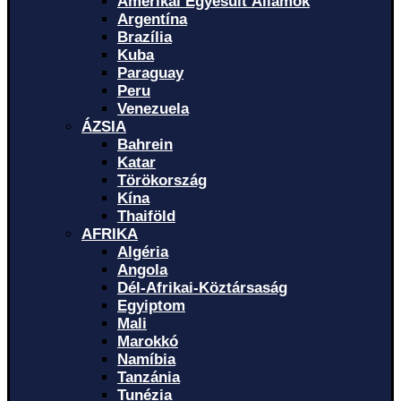
Amerikai Egyesült Államok
Argentína
Brazília
Kuba
Paraguay
Peru
Venezuela
ÁZSIA
Bahrein
Katar
Törökország
Kína
Thaiföld
AFRIKA
Algéria
Angola
Dél-Afrikai-Köztársaság
Egyiptom
Mali
Marokkó
Namíbia
Tanzánia
Tunézia