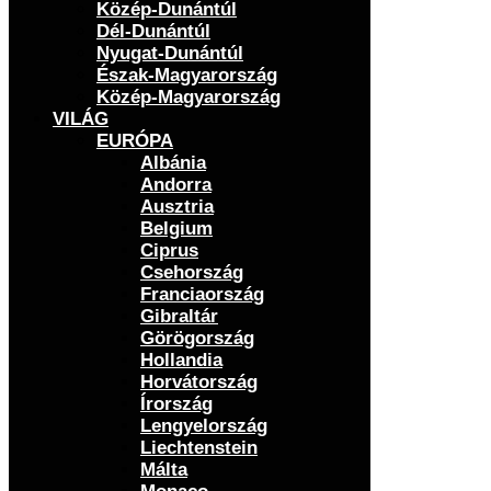
Közép-Dunántúl
Dél-Dunántúl
Nyugat-Dunántúl
Észak-Magyarország
Közép-Magyarország
VILÁG
EURÓPA
Albánia
Andorra
Ausztria
Belgium
Ciprus
Csehország
Franciaország
Gibraltár
Görögország
Hollandia
Horvátország
Írország
Lengyelország
Liechtenstein
Málta