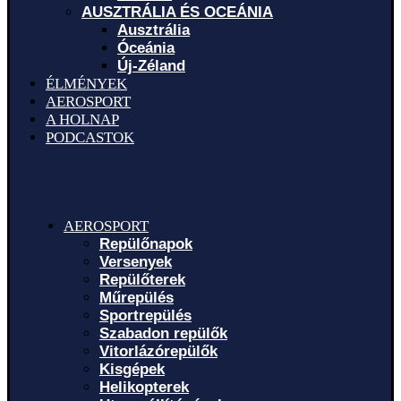
AUSZTRÁLIA ÉS OCEÁNIA
Ausztrália
Óceánia
Új-Zéland
ÉLMÉNYEK
AEROSPORT
A HOLNAP
PODCASTOK
AEROSPORT
Repülőnapok
Versenyek
Repülőterek
Műrepülés
Sportrepülés
Szabadon repülők
Vitorlázórepülők
Kisgépek
Helikopterek