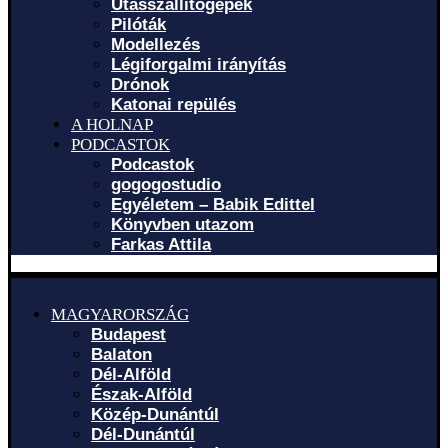
Utasszállítógépek
Pilóták
Modellezés
Légiforgalmi irányítás
Drónok
Katonai repülés
A HOLNAP
PODCASTOK
Podcastok
gogogostudio
Egyéletem – Babik Edittel
Könyvben utazom
Farkas Attila
MAGYARORSZÁG
Budapest
Balaton
Dél-Alföld
Észak-Alföld
Közép-Dunántúl
Dél-Dunántúl