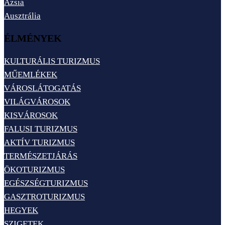
Ázsia
Ausztrália
ÉLMÉNYEK
KULTURÁLIS TURIZMUS
MŰEMLÉKEK
VÁROSLÁTOGATÁS
VILÁGVÁROSOK
KISVÁROSOK
FALUSI TURIZMUS
AKTÍV TURIZMUS
TERMÉSZETJÁRÁS
ÖKOTURIZMUS
EGÉSZSÉGTURIZMUS
GASZTROTURIZMUS
HEGYEK
SZIGETEK