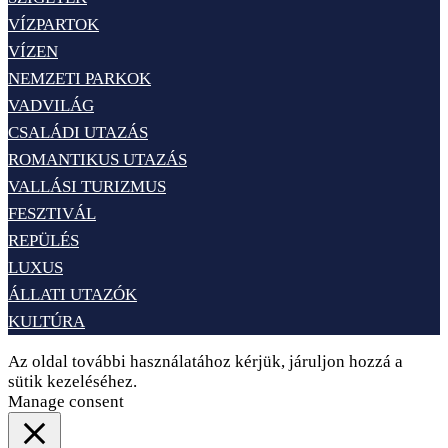
VÍZPARTOK
VÍZEN
NEMZETI PARKOK
VADVILÁG
CSALÁDI UTAZÁS
ROMANTIKUS UTAZÁS
VALLÁSI TURIZMUS
FESZTIVÁL
REPÜLÉS
LUXUS
ÁLLATI UTAZÓK
KULTÚRA
Az oldal további használatához kérjük, járuljon hozzá a
sütik kezeléséhez.
Elfogadom
Adatvédelem
Manage consent