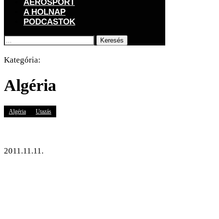
AEROSPORT
A HOLNAP
PODCASTOK
Keresés
Főoldal
GOGOGO
Világ
AFRIKA
Algéria
Kategória:
Algéria
Algéria
Utazás
Menekülttábor Algériában 2003.
2011.11.11.