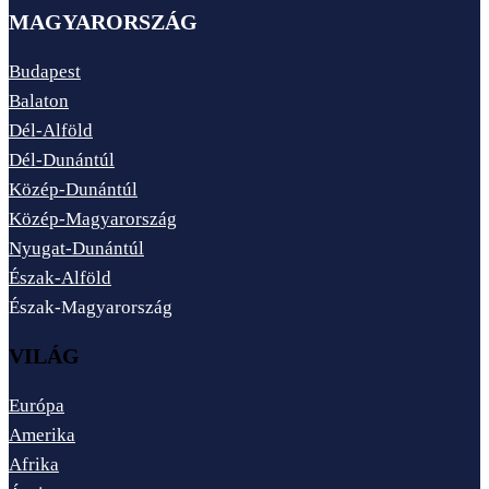
MAGYARORSZÁG
Budapest
Balaton
Dél-Alföld
Dél-Dunántúl
Közép-Dunántúl
Közép-Magyarország
Nyugat-Dunántúl
Észak-Alföld
Észak-Magyarország
VILÁG
Európa
Amerika
Afrika