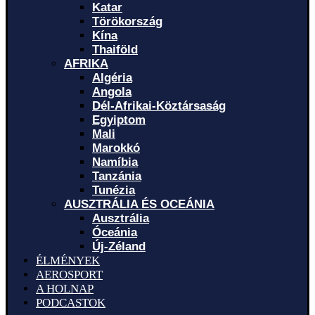
Katar
Törökország
Kína
Thaiföld
AFRIKA
Algéria
Angola
Dél-Afrikai-Köztársaság
Egyiptom
Mali
Marokkó
Namíbia
Tanzánia
Tunézia
AUSZTRÁLIA ÉS OCEÁNIA
Ausztrália
Óceánia
Új-Zéland
ÉLMÉNYEK
AEROSPORT
A HOLNAP
PODCASTOK