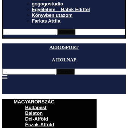
gogogostudio
Egyéletem – Babik Edittel
Könyvben utazom
Farkas Attila
Keresés
AEROSPORT
A HOLNAP
Keresés
MAGYARORSZÁG
Budapest
Balaton
Dél-Alföld
Észak-Alföld