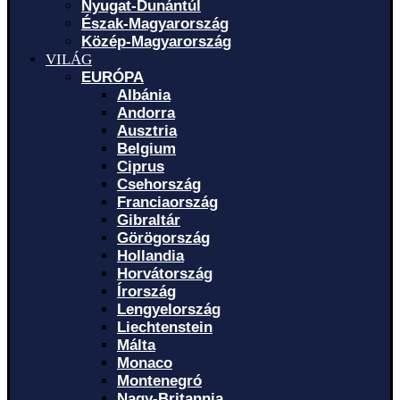
Nyugat-Dunántúl
Észak-Magyarország
Közép-Magyarország
VILÁG
EURÓPA
Albánia
Andorra
Ausztria
Belgium
Ciprus
Csehország
Franciaország
Gibraltár
Görögország
Hollandia
Horvátország
Írország
Lengyelország
Liechtenstein
Málta
Monaco
Montenegró
Nagy-Britannia