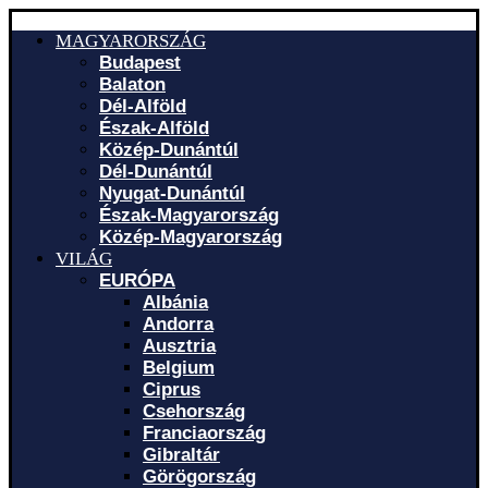
MAGYARORSZÁG
Budapest
Balaton
Dél-Alföld
Észak-Alföld
Közép-Dunántúl
Dél-Dunántúl
Nyugat-Dunántúl
Észak-Magyarország
Közép-Magyarország
VILÁG
EURÓPA
Albánia
Andorra
Ausztria
Belgium
Ciprus
Csehország
Franciaország
Gibraltár
Görögország