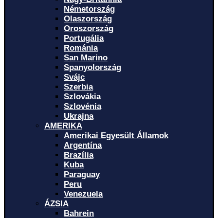
Németország
Olaszország
Oroszország
Portugália
Románia
San Marino
Spanyolország
Svájc
Szerbia
Szlovákia
Szlovénia
Ukrajna
AMERIKA
Amerikai Egyesült Államok
Argentína
Brazília
Kuba
Paraguay
Peru
Venezuela
ÁZSIA
Bahrein