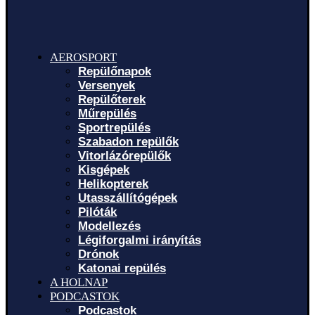
AEROSPORT
Repülőnapok
Versenyek
Repülőterek
Műrepülés
Sportrepülés
Szabadon repülők
Vitorlázórepülők
Kisgépek
Helikopterek
Utasszállítógépek
Pilóták
Modellezés
Légiforgalmi irányítás
Drónok
Katonai repülés
A HOLNAP
PODCASTOK
Podcastok