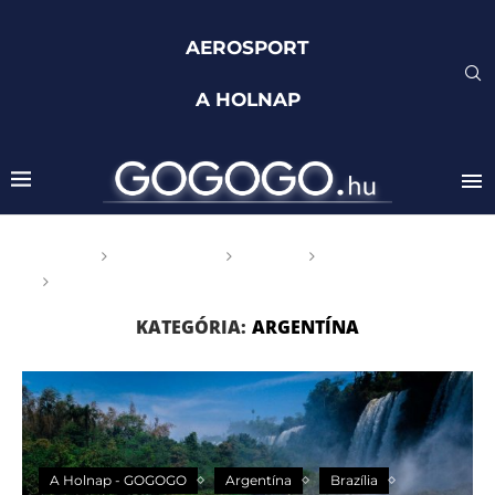
AEROSPORT
A HOLNAP
Főoldal
GOGOGO
Világ
DÉL AMERIKA
Argentína
KATEGÓRIA:
ARGENTÍNA
A Holnap - GOGOGO
Argentína
Brazília