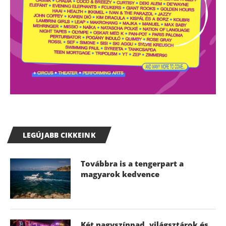
LEGÚJABB CIKKEINK
Továbbra is a tengerpart a
magyarok kedvence
Két nagyszínpad, világsztárok és