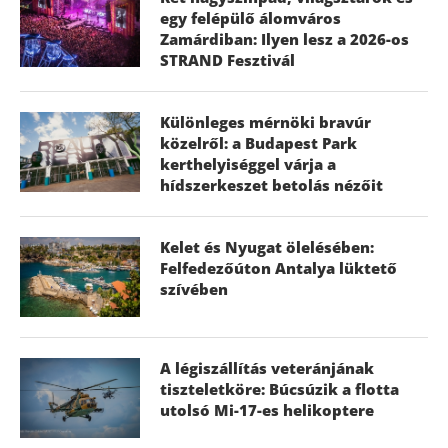
egy felépülő álomváros
Zamárdiban: Ilyen lesz a 2026-os
STRAND Fesztivál
Különleges mérnöki bravúr
közelről: a Budapest Park
kerthelyiséggel várja a
hídszerkeszet betolás nézőit
Kelet és Nyugat ölelésében:
Felfedezőúton Antalya lüktető
szívében
A légiszállítás veteránjának
tiszteletköre: Búcsúzik a flotta
utolsó Mi-17-es helikoptere