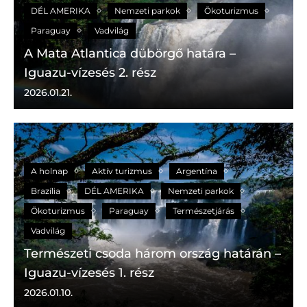
DÉL AMERIKA
Nemzeti parkok
Ökoturizmus
Paraguay
Vadvilág
A Mata Atlantica dübörgő határa –
Iguazu-vízesés 2. rész
2026.01.21.
A holnap
Aktív turizmus
Argentína
Brazília
DÉL AMERIKA
Nemzeti parkok
Ökoturizmus
Paraguay
Természetjárás
Vadvilág
Természeti csoda három ország határán –
Iguazu-vízesés 1. rész
2026.01.10.