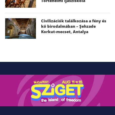
Történelmi Íjásziskola
Civilizációk találkozása a fény és
kő birodalmában – Şehzade
Korkut-mecset, Antalya