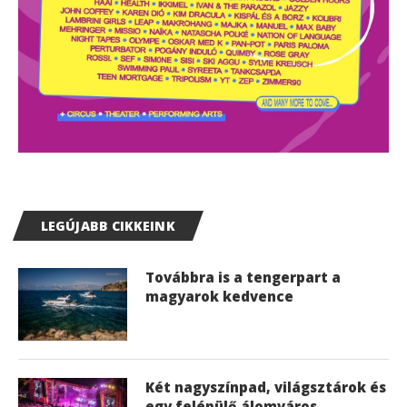
LEGÚJABB CIKKEINK
Továbbra is a tengerpart a
magyarok kedvence
Két nagyszínpad, világsztárok és
egy felépülő álomváros