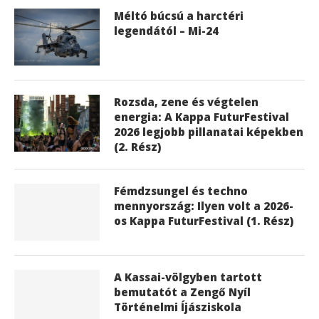
Méltó búcsú a harctéri
legendától – Mi-24
Rozsda, zene és végtelen
energia: A Kappa FuturFestival
2026 legjobb pillanatai képekben
(2. Rész)
Fémdzsungel és techno
mennyország: Ilyen volt a 2026-
os Kappa FuturFestival (1. Rész)
A Kassai-völgyben tartott
bemutatót a Zengő Nyíl
Történelmi Íjásziskola