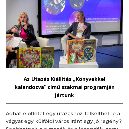
Az Utazás Kiállítás „Könyvekkel
kalandozva” című szakmai programján
jártunk
Adhat-e ötletet egy utazáshoz, felkeltheti-e a
vágyat egy külföldi város iránt egy jó regény?
Segíthetnek-e a mesék és a legendák, hogy