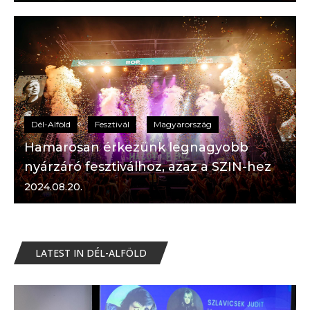
Dél-Alföld
Fesztivál
Magyarország
Hamarosan érkezünk legnagyobb
nyárzáró fesztiválhoz, azaz a SZIN-hez
2024.08.20.
LATEST IN DÉL-ALFÖLD