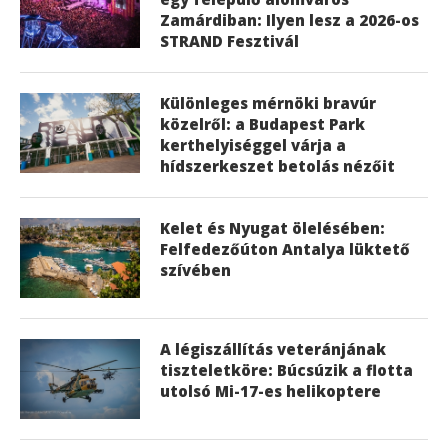
Zamárdiban: Ilyen lesz a 2026-os
STRAND Fesztivál
Különleges mérnöki bravúr
közelről: a Budapest Park
kerthelyiséggel várja a
hídszerkeszet betolás nézőit
Kelet és Nyugat ölelésében:
Felfedezőúton Antalya lüktető
szívében
A légiszállítás veteránjának
tiszteletköre: Búcsúzik a flotta
utolsó Mi-17-es helikoptere