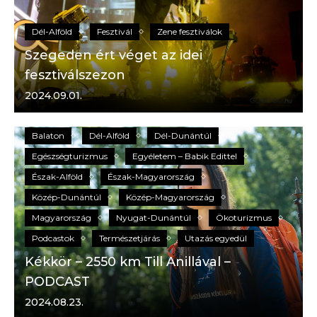
Dél-Alföld
Fesztivál
Zene fesztiválok
Szegeden ért véget az idei
fesztiválszezon
2024.09.01.
A holnap
A Holnap - GOGOGO
Aktív turizmus
Balaton
Dél-Alföld
Dél-Dunántúl
Egészségturizmus
Egyéletem – Babik Edittel
Észak-Alföld
Észak-Magyarország
Közép-Dunántúl
Közép-Magyarország
Magyarország
Nyugat-Dunántúl
Ökoturizmus
Podcastok
Természetjárás
Utazás egyedül
Kékkör – 2550 km Till Anillával –
PODCAST
2024.08.23.