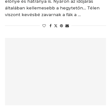
előnye és hátránya is. Nyáron az időjárás
általában kellemesebb a hegytetőn… Télen
viszont kevésbé zavarnak a fák a …