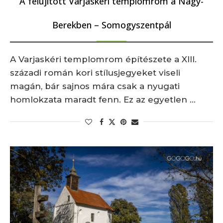
A felújított Varjaskéri templomrom a Nagy-
Berekben – Somogyszentpál
A Varjaskéri templomrom építészete a XIII.
századi román kori stílusjegyeket viseli
magán, bár sajnos mára csak a nyugati
homlokzata maradt fenn. Ez az egyetlen …