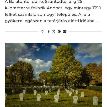
A Balatontól délre, Szántódtól alig 25
kilométerre fekszik Andocs, egy mintegy 1350
lelket számláló somogyi település. A falu
gyökerei egészen a tatárjárás előtti időkbe …