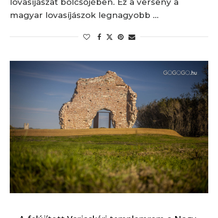
lovasíjászat bölcsőjében. Ez a verseny a
magyar lovasíjászok legnagyobb …