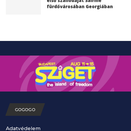
első szállodáját Sairme
fürdővárosában Georgiában
GOGOGO
Adatvédelem