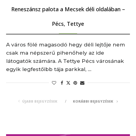
Reneszánsz palota a Mecsek déli oldalában –
Pécs, Tettye
A város fölé magasodó hegy déli lejtője nem
csak ma népszerű pihenőhely az ide
látogatók számára. A Tettye Pécs városának
egyik legfestőibb tája parkkal, …
ÚJABB BEJEGYZÉSEK
KORÁBBI BEJEGYZÉSEK