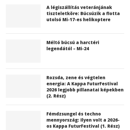
A légiszállítás veteránjának
tiszteletköre: Búcsúzik a flotta
utolsó Mi-17-es helikoptere
Méltó búcsú a harctéri
legendától – Mi-24
Rozsda, zene és végtelen
energia: A Kappa FuturFestival
2026 legjobb pillanatai képekben
(2. Rész)
Fémdzsungel és techno
mennyország: Ilyen volt a 2026-
os Kappa FuturFestival (1. Rész)