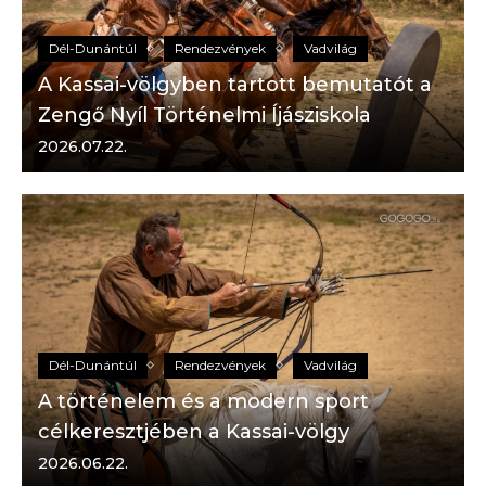
Dél-Dunántúl
Rendezvények
Vadvilág
A Kassai-völgyben tartott bemutatót a
Zengő Nyíl Történelmi Íjásziskola
2026.07.22.
Dél-Dunántúl
Rendezvények
Vadvilág
A történelem és a modern sport
célkeresztjében a Kassai-völgy
2026.06.22.