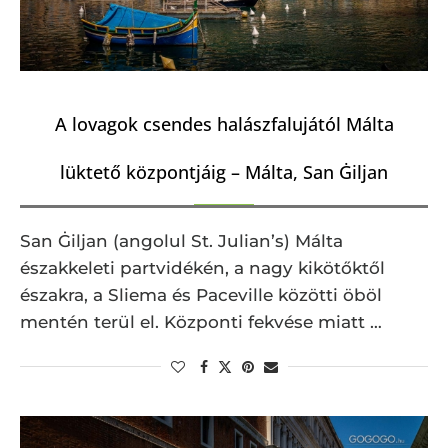
A lovagok csendes halászfalujától Málta
lüktető központjáig – Málta, San Ġiljan
San Ġiljan (angolul St. Julian’s) Málta
északkeleti partvidékén, a nagy kikötőktől
északra, a Sliema és Paceville közötti öböl
mentén terül el. Központi fekvése miatt …