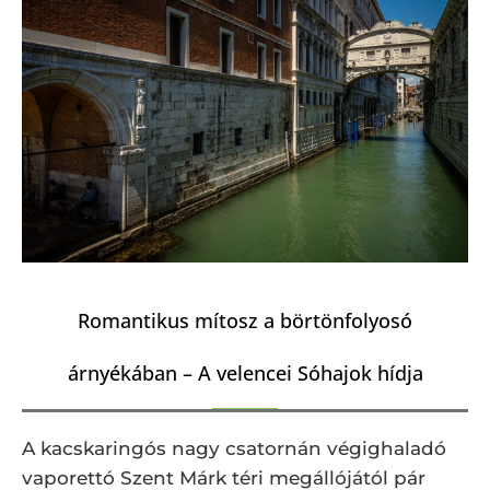
Romantikus mítosz a börtönfolyosó
árnyékában – A velencei Sóhajok hídja
A kacskaringós nagy csatornán végighaladó
vaporettó Szent Márk téri megállójától pár