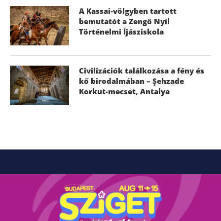
A Kassai-völgyben tartott
bemutatót a Zengő Nyíl
Történelmi Íjásziskola
Civilizációk találkozása a fény és
kő birodalmában – Şehzade
Korkut-mecset, Antalya