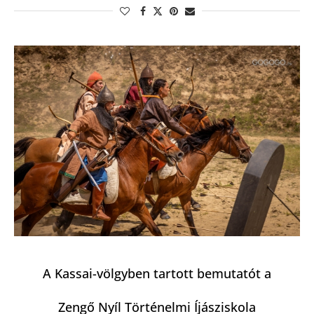
A Kassai-völgyben tartott bemutatót a
Zengő Nyíl Történelmi Íjásziskola