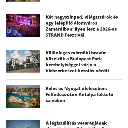
Két nagyszínpad, világsztárok és
egy felépülő álomváros
Zamárdiban: Ilyen lesz a 2026-os
STRAND Fesztivál
Különleges mérnöki bravúr
közelről: a Budapest Park
kerthelyiséggel várja a
hídszerkeszet betolás nézőit
Kelet és Nyugat ölelésében:
Felfedezőúton Antalya lüktető
szívében
A légiszállítás veteránjának