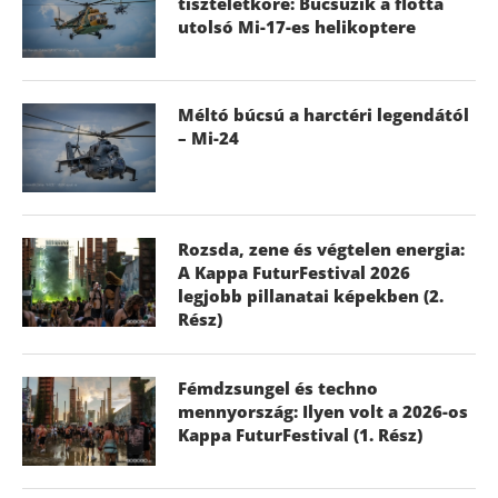
tiszteletköre: Búcsúzik a flotta
utolsó Mi-17-es helikoptere
Méltó búcsú a harctéri legendától
– Mi-24
Rozsda, zene és végtelen energia:
A Kappa FuturFestival 2026
legjobb pillanatai képekben (2.
Rész)
Fémdzsungel és techno
mennyország: Ilyen volt a 2026-os
Kappa FuturFestival (1. Rész)