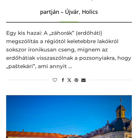
partján – Újvár, Holics
Egy kis hazai: A „záhorák” (erdőháti)
megszólítás a régiótól keletebbre lakókról
sokszor ironikusan cseng, mígnem az
erdőhátiak visszaszólnak a pozsonyiakra, hogy
„paštekári”, ami annyit …