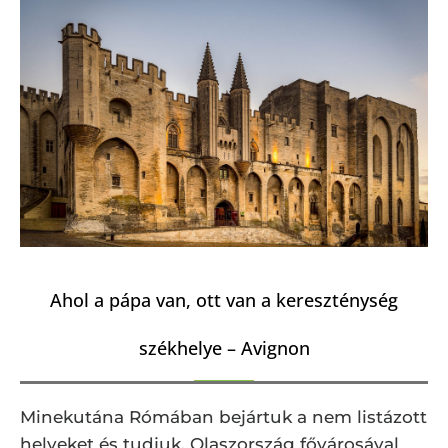
Ahol a pápa van, ott van a kereszténység
székhelye – Avignon
Minekutána Rómában bejártuk a nem listázott
helyeket és tudjuk, Olaszország fővárosával