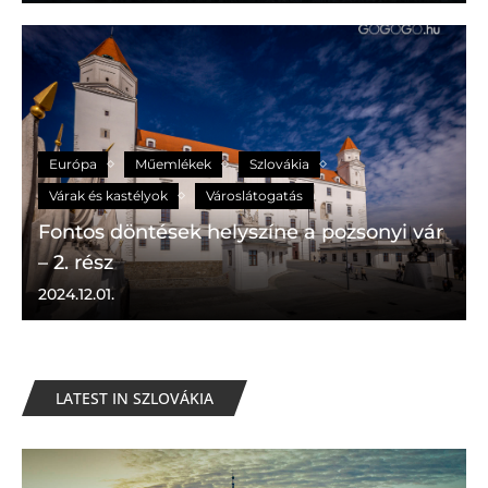
Európa
Műemlékek
Szlovákia
Várak és kastélyok
Városlátogatás
Fontos döntések helyszíne a pozsonyi vár
– 2. rész
2024.12.01.
LATEST IN SZLOVÁKIA