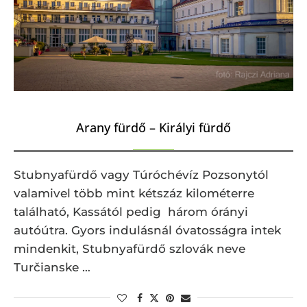
Arany fürdő – Királyi fürdő
Stubnyafürdő vagy Túróchévíz Pozsonytól
valamivel több mint kétszáz kilométerre
található, Kassától pedig három órányi
autóútra. Gyors indulásnál óvatosságra intek
mindenkit, Stubnyafürdő szlovák neve
Turčianske …