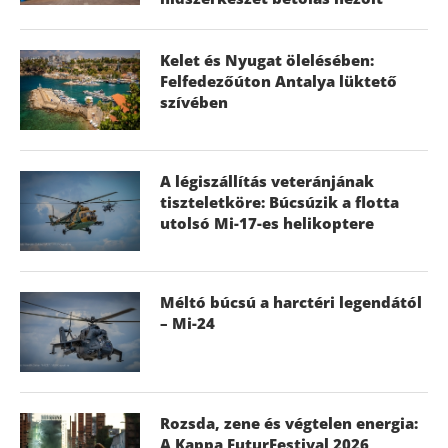
Kelet és Nyugat ölelésében:
Felfedezőúton Antalya lüktető
szívében
A légiszállítás veteránjának
tiszteletköre: Búcsúzik a flotta
utolsó Mi-17-es helikoptere
Méltó búcsú a harctéri legendától
– Mi-24
Rozsda, zene és végtelen energia:
A Kappa FuturFestival 2026