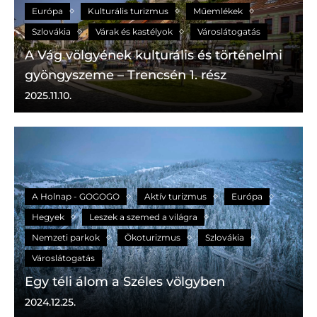
Európa
Kulturális turizmus
Műemlékek
Szlovákia
Várak és kastélyok
Városlátogatás
A Vág völgyének kulturális és történelmi
gyöngyszeme – Trencsén 1. rész
2025.11.10.
A Holnap - GOGOGO
Aktív turizmus
Európa
Hegyek
Leszek a szemed a világra
Nemzeti parkok
Ökoturizmus
Szlovákia
Városlátogatás
Egy téli álom a Széles völgyben
2024.12.25.