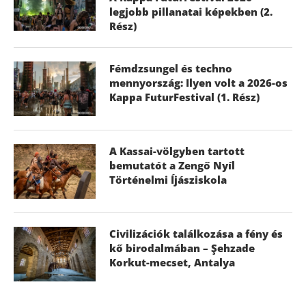
legjobb pillanatai képekben (2.
Rész)
Fémdzsungel és techno
mennyország: Ilyen volt a 2026-os
Kappa FuturFestival (1. Rész)
A Kassai-völgyben tartott
bemutatót a Zengő Nyíl
Történelmi Íjásziskola
Civilizációk találkozása a fény és
kő birodalmában – Şehzade
Korkut-mecset, Antalya