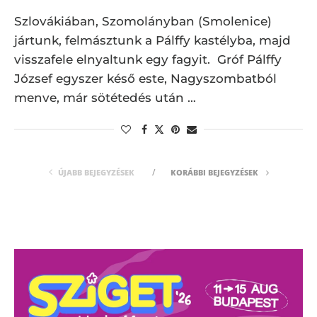
Szlovákiában, Szomolányban (Smolenice)
jártunk, felmásztunk a Pálffy kastélyba, majd
visszafele elnyaltunk egy fagyit. Gróf Pálffy
József egyszer késő este, Nagyszombatból
menve, már sötétedés után …
ÚJABB BEJEGYZÉSEK
KORÁBBI BEJEGYZÉSEK