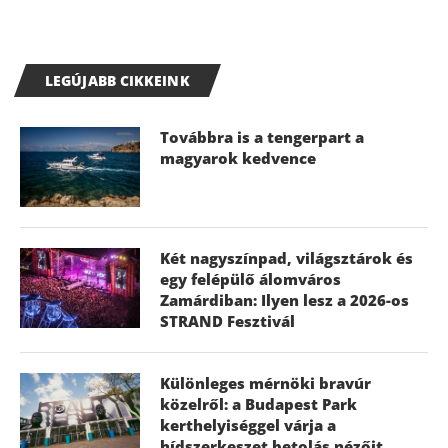
LEGÚJABB CIKKEINK
Továbbra is a tengerpart a
magyarok kedvence
Két nagyszínpad, világsztárok és
egy felépülő álomváros
Zamárdiban: Ilyen lesz a 2026-os
STRAND Fesztivál
Különleges mérnöki bravúr
közelről: a Budapest Park
kerthelyiséggel várja a
hídszerkeszet betolás nézőit