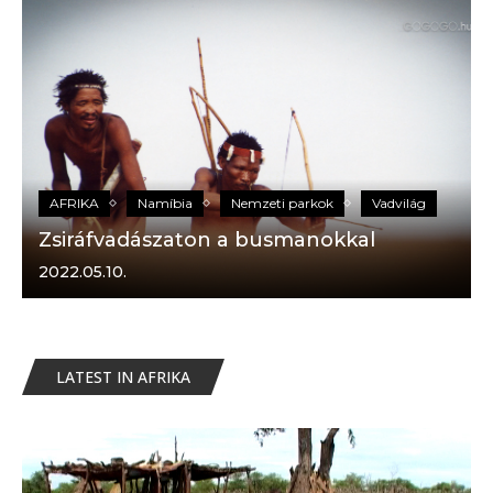
AFRIKA
Namíbia
Nemzeti parkok
Vadvilág
Zsiráfvadászaton a busmanokkal
2022.05.10.
LATEST IN AFRIKA