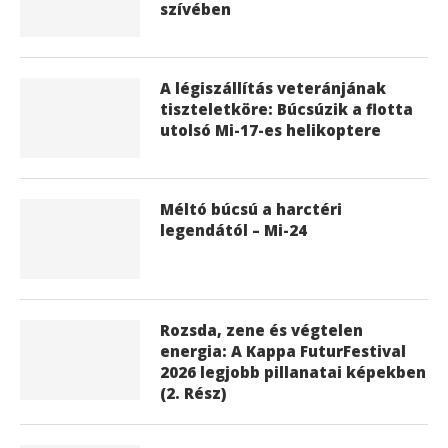
szívében
A légiszállítás veteránjának
tiszteletköre: Búcsúzik a flotta
utolsó Mi-17-es helikoptere
Méltó búcsú a harctéri
legendától – Mi-24
Rozsda, zene és végtelen
energia: A Kappa FuturFestival
2026 legjobb pillanatai képekben
(2. Rész)