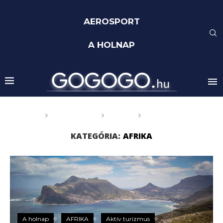
AEROSPORT
A HOLNAP
Főoldal
GOGOGO
Világ
AFRIKA
KATEGÓRIA:
AFRIKA
A holnap
AFRIKA
Aktív turizmus