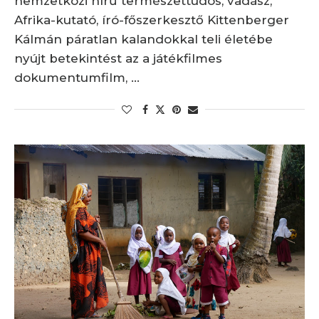
nemzetközi hírű természettudós, vadász,
Afrika-kutató, író-főszerkesztő Kittenberger
Kálmán páratlan kalandokkal teli életébe
nyújt betekintést az a játékfilmes
dokumentumfilm, …