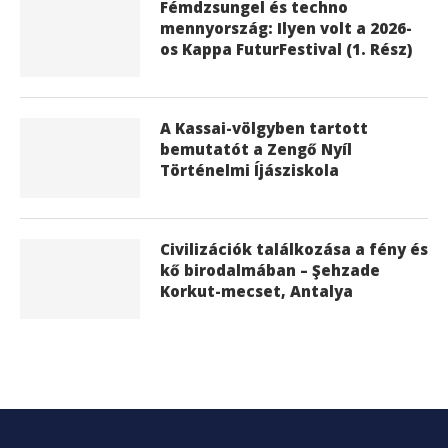
Fémdzsungel és techno
mennyország: Ilyen volt a 2026-
os Kappa FuturFestival (1. Rész)
A Kassai-völgyben tartott
bemutatót a Zengő Nyíl
Történelmi Íjásziskola
Civilizációk találkozása a fény és
kő birodalmában – Şehzade
Korkut-mecset, Antalya