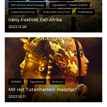
Dél-Afrikai-Köztársaság
Egyéletem – Babik Edittel
Gasztroturizmus
Kulturális turizmus
Podcastok
Irány Fokföld, Dél-Afrika
2023.12.26.
AFRIKA
Egyiptom
Kultúra
Mit rejt Tutanhamon maszkja?
2022.05.11.