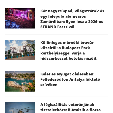
Két nagyszínpad, világsztárok és
egy felépülő álomváros
Zamárdiban: Ilyen lesz a 2026-os
STRAND Fesztivál
Különleges mérnöki bravúr
közelről: a Budapest Park
kerthelyiséggel várja a
hídszerkeszet betolás nézőit
Kelet és Nyugat ölelésében:
Felfedezőúton Antalya lüktető
szívében
A légiszállítás veteránjának
tiszteletköre: Búcsúzik a flotta