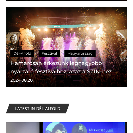
Dél-Alföld
Fesztivál
Magyarország
Hamarosan érkezünk legnagyobb
nyárzáró fesztiválhoz, azaz a SZIN-hez
2024.08.20.
LATEST IN DÉL-ALFÖLD