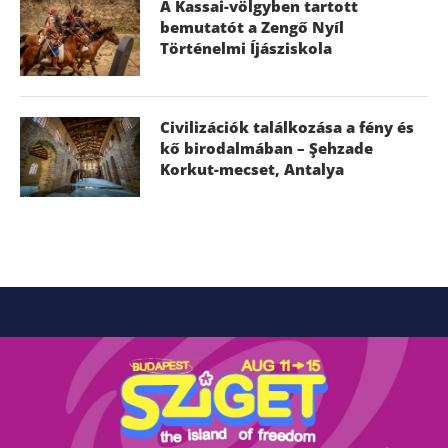
A Kassai-völgyben tartott
bemutatót a Zengő Nyíl
Történelmi Íjásziskola
Civilizációk találkozása a fény és
kő birodalmában – Şehzade
Korkut-mecset, Antalya