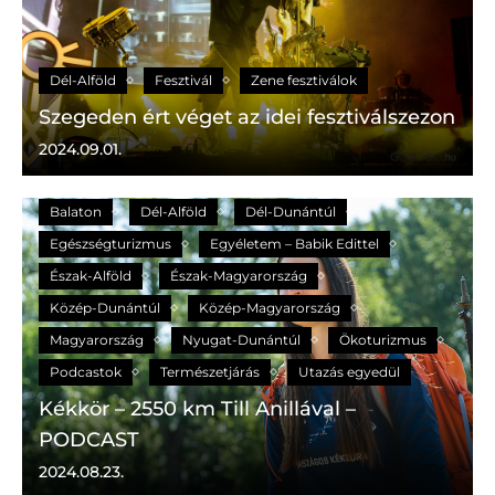
Dél-Alföld
Fesztivál
Zene fesztiválok
Szegeden ért véget az idei fesztiválszezon
2024.09.01.
A holnap
A Holnap - GOGOGO
Aktív turizmus
Balaton
Dél-Alföld
Dél-Dunántúl
Egészségturizmus
Egyéletem – Babik Edittel
Észak-Alföld
Észak-Magyarország
Közép-Dunántúl
Közép-Magyarország
Magyarország
Nyugat-Dunántúl
Ökoturizmus
Podcastok
Természetjárás
Utazás egyedül
Kékkör – 2550 km Till Anillával –
PODCAST
2024.08.23.