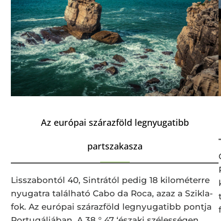
Az európai szárazföld legnyugatibb
partszakasza
Lisszabontól 40, Sintrától pedig 18 kilométerre
nyugatra található Cabo da Roca, azaz a Szikla-
fok. Az európai szárazföld legnyugatibb pontja
Portugáliában. A 38 ° 47 ‘északi szélességen …