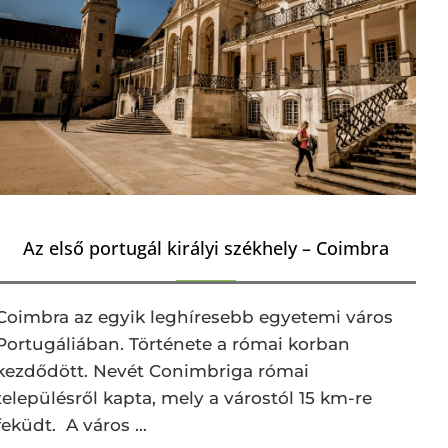
Az első portugál királyi székhely – Coimbra
Coimbra az egyik leghíresebb egyetemi város
Portugáliában. Története a római korban
kezdődött. Nevét Conimbriga római
településről kapta, mely a várostól 15 km-re
feküdt. A város …