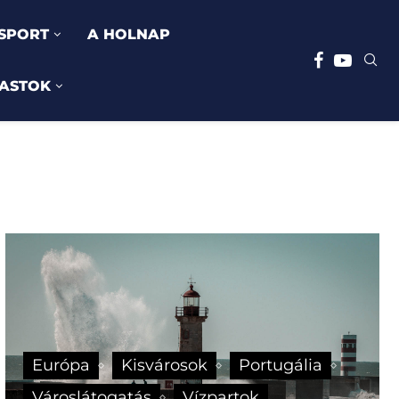
SPORT
A HOLNAP
ASTOK
Európa
Kisvárosok
Portugália
Városlátogatás
Vízpartok