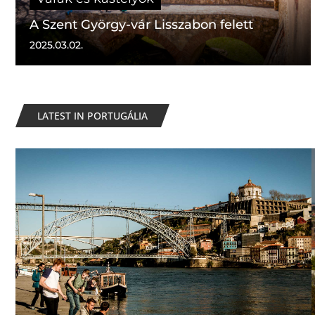
A Szent György-vár Lisszabon felett
2025.03.02.
LATEST IN PORTUGÁLIA