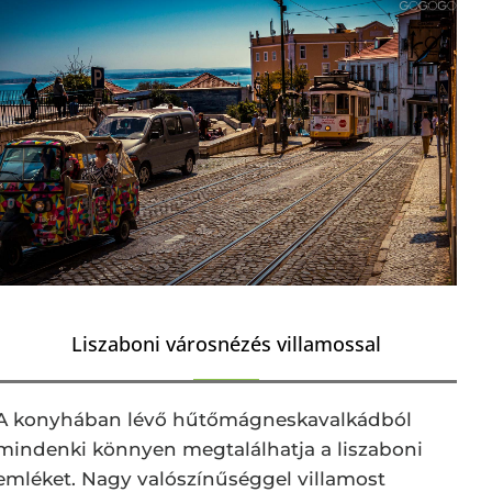
Liszaboni városnézés villamossal
A konyhában lévő hűtőmágneskavalkádból
mindenki könnyen megtalálhatja a liszaboni
emléket. Nagy valószínűséggel villamost