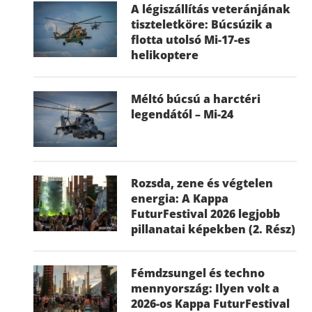
A légiszállítás veteránjának
tiszteletköre: Búcsúzik a
flotta utolsó Mi-17-es
helikoptere
Méltó búcsú a harctéri
legendától – Mi-24
Rozsda, zene és végtelen
energia: A Kappa
FuturFestival 2026 legjobb
pillanatai képekben (2. Rész)
Fémdzsungel és techno
mennyország: Ilyen volt a
2026-os Kappa FuturFestival