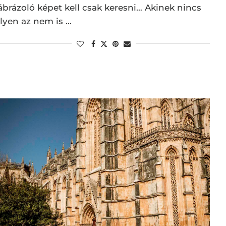
ábrázoló képet kell csak keresni… Akinek nincs
ilyen az nem is …