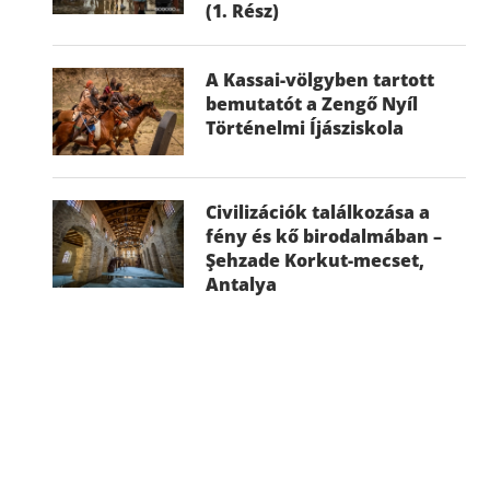
(1. Rész)
A Kassai-völgyben tartott
bemutatót a Zengő Nyíl
Történelmi Íjásziskola
Civilizációk találkozása a
fény és kő birodalmában –
Şehzade Korkut-mecset,
Antalya