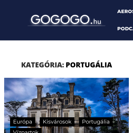
AERO
PODC
ália
KATEGÓRIA:
PORTUGÁLIA
Európa
Kisvárosok
Portugália
Vízpartok