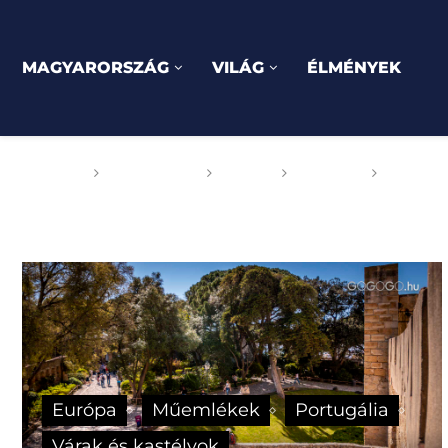
MAGYARORSZÁG
VILÁG
ÉLMÉNYEK
Főoldal
GOGOGO
Világ
Európa
Portug
Európa
Műemlékek
Portugália
Várak és kastélyok