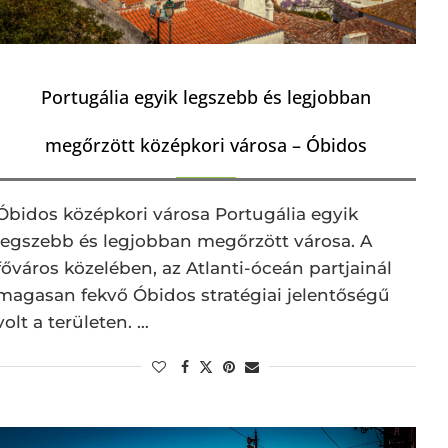
Portugália egyik legszebb és legjobban
megőrzött középkori városa – Óbidos
Óbidos középkori városa Portugália egyik
legszebb és legjobban megőrzött városa. A
főváros közelében, az Atlanti-óceán partjainál
magasan fekvő Óbidos stratégiai jelentőségű
volt a területen. …