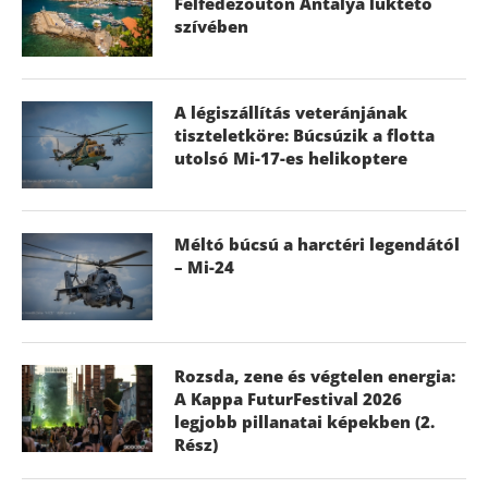
Felfedezőúton Antalya lüktető
szívében
A légiszállítás veteránjának
tiszteletköre: Búcsúzik a flotta
utolsó Mi-17-es helikoptere
Méltó búcsú a harctéri legendától
– Mi-24
Rozsda, zene és végtelen energia:
A Kappa FuturFestival 2026
legjobb pillanatai képekben (2.
Rész)