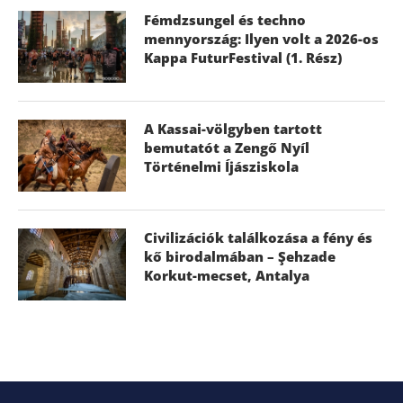
Fémdzsungel és techno
mennyország: Ilyen volt a 2026-os
Kappa FuturFestival (1. Rész)
A Kassai-völgyben tartott
bemutatót a Zengő Nyíl
Történelmi Íjásziskola
Civilizációk találkozása a fény és
kő birodalmában – Şehzade
Korkut-mecset, Antalya