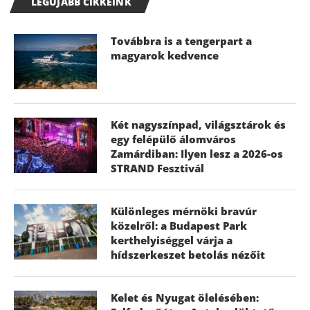
LEGÚJABB CIKKEINK
Továbbra is a tengerpart a
magyarok kedvence
Két nagyszínpad, világsztárok és
egy felépülő álomváros
Zamárdiban: Ilyen lesz a 2026-os
STRAND Fesztivál
Különleges mérnöki bravúr
közelről: a Budapest Park
kerthelyiséggel várja a
hídszerkeszet betolás nézőit
Kelet és Nyugat ölelésében: