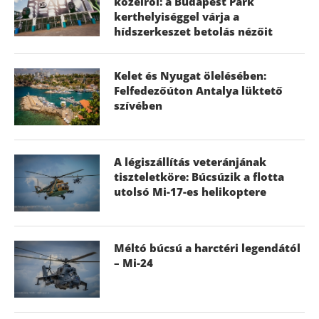
közelről: a Budapest Park
kerthelyiséggel várja a
hídszerkeszet betolás nézőit
Kelet és Nyugat ölelésében:
Felfedezőúton Antalya lüktető
szívében
A légiszállítás veteránjának
tiszteletköre: Búcsúzik a flotta
utolsó Mi-17-es helikoptere
Méltó búcsú a harctéri legendától
– Mi-24