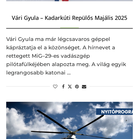
Vári Gyula – Kadarkúti Repülős Majális 2025
Vári Gyula ma már légcsavaros géppel
kápráztatja el a közönséget. A hírnevet a
rettegett MiG–29-es vadászgép
pilótafülkéjében alapozta meg. A világ egyik
legrangosabb katonai …