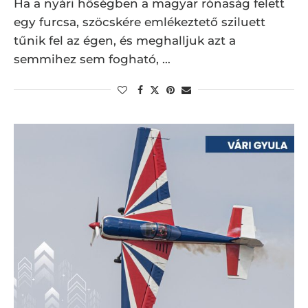
Ha a nyári hőségben a magyar rónaság felett
egy furcsa, szöcskére emlékeztető sziluett
tűnik fel az égen, és meghalljuk azt a
semmihez sem fogható, …