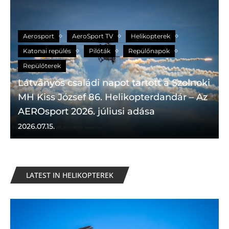
Aerosport
AeroSport TV
Helikopterek
Katonai repülés
Pilóták
Repülőnapok
Repülőterek
Látványos családi napot tartott a Szolnoki
MH Kiss József 86. Helikopterdandár – Az
AEROsport 2026. júliusi adása
2026.07.15.
LATEST IN HELIKOPTEREK