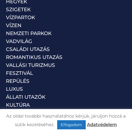
HEGYEK
SZIGETEK
VÍZPARTOK
VÍZEN
NEMZETI PARKOK
VADVILÁG
CSALÁDI UTAZÁS
ROMANTIKUS UTAZÁS
VALLÁSI TURIZMUS
FESZTIVÁL
REPÜLÉS
LUXUS
ÁLLATI UTAZÓK
KULTÚRA
Az oldal további használatához kérjük, járuljon hozzá a
sütik kezeléséhez.
Adatvédelem
Elfogadom