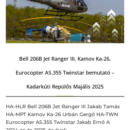
Bell 206B Jet Ranger III, Kamov Ka-26,
Eurocopter AS.355 Twinstar bemutató –
Kadarkúti Repülős Majális 2025
HA-HLR Bell 206B Jet Ranger III Jakab Tamás
HA-MPT Kamov Ka-26 Urbán Gergő HA-TWN
Eurocopter AS.355 Twinstar Jakab Ernő A
2024-es és 2025-ös évek …