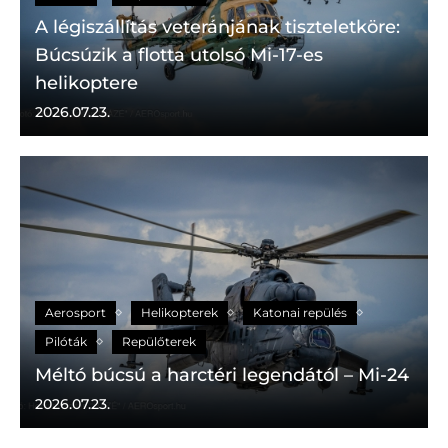
A légiszállítás veteránjának tiszteletköre:
Búcsúzik a flotta utolsó Mi-17-es
helikoptere
2026.07.23.
Aerosport
Helikopterek
Katonai repülés
Pilóták
Repülőterek
Méltó búcsú a harctéri legendától – Mi-24
2026.07.23.