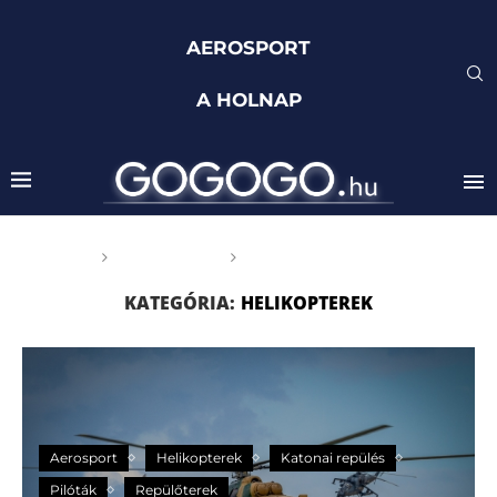
AEROSPORT
A HOLNAP
Főoldal
Aerosport
Helikopterek
KATEGÓRIA:
HELIKOPTEREK
Aerosport
Helikopterek
Katonai repülés
Pilóták
Repülőterek