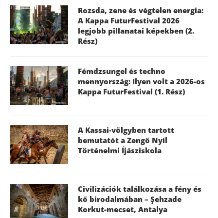
Rozsda, zene és végtelen energia:
A Kappa FuturFestival 2026
legjobb pillanatai képekben (2.
Rész)
Fémdzsungel és techno
mennyország: Ilyen volt a 2026-os
Kappa FuturFestival (1. Rész)
A Kassai-völgyben tartott
bemutatót a Zengő Nyíl
Történelmi Íjásziskola
Civilizációk találkozása a fény és
kő birodalmában – Şehzade
Korkut-mecset, Antalya