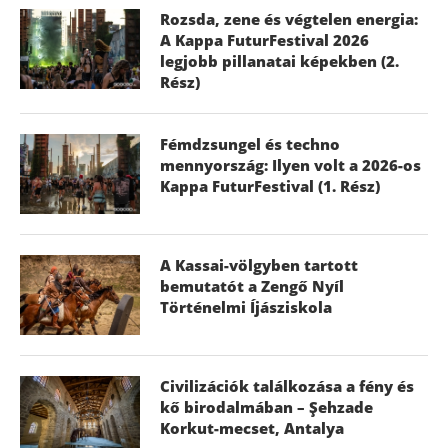
Rozsda, zene és végtelen energia:
A Kappa FuturFestival 2026
legjobb pillanatai képekben (2.
Rész)
Fémdzsungel és techno
mennyország: Ilyen volt a 2026-os
Kappa FuturFestival (1. Rész)
A Kassai-völgyben tartott
bemutatót a Zengő Nyíl
Történelmi Íjásziskola
Civilizációk találkozása a fény és
kő birodalmában – Şehzade
Korkut-mecset, Antalya