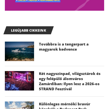
LEGÚJABB CIKKEINK
Továbbra is a tengerpart a
magyarok kedvence
Két nagyszínpad, világsztárok és
egy felépülő álomváros
Zamárdiban: Ilyen lesz a 2026-os
STRAND Fesztivál
Különleges mérnöki bravúr
közelről: a Budapest Park