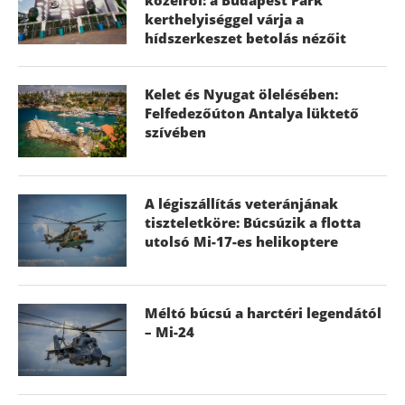
kerthelyiséggel várja a
hídszerkeszet betolás nézőit
Kelet és Nyugat ölelésében:
Felfedezőúton Antalya lüktető
szívében
A légiszállítás veteránjának
tiszteletköre: Búcsúzik a flotta
utolsó Mi-17-es helikoptere
Méltó búcsú a harctéri legendától
– Mi-24