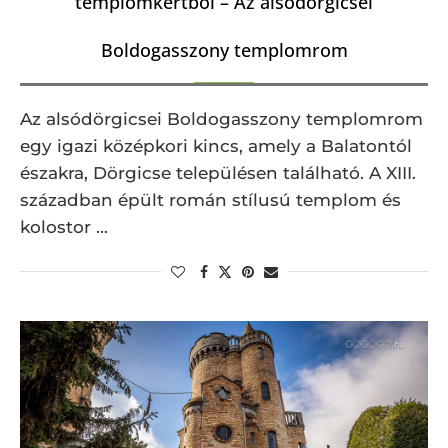
templomkertből – Az alsódörgicsei
Boldogasszony templomrom
Az alsódörgicsei Boldogasszony templomrom
egy igazi középkori kincs, amely a Balatontól
északra, Dörgicse településen található. A XIII.
században épült román stílusú templom és
kolostor …