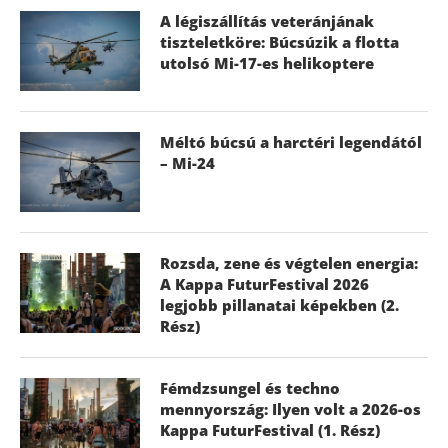
A légiszállítás veteránjának
tiszteletköre: Búcsúzik a flotta
utolsó Mi-17-es helikoptere
Méltó búcsú a harctéri legendától
– Mi-24
Rozsda, zene és végtelen energia:
A Kappa FuturFestival 2026
legjobb pillanatai képekben (2.
Rész)
Fémdzsungel és techno
mennyország: Ilyen volt a 2026-os
Kappa FuturFestival (1. Rész)