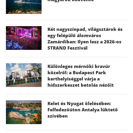
Két nagyszínpad, világsztárok és
egy felépülő álomváros
Zamárdiban: Ilyen lesz a 2026-os
STRAND Fesztivál
Különleges mérnöki bravúr
közelről: a Budapest Park
kerthelyiséggel várja a
hídszerkeszet betolás nézőit
Kelet és Nyugat ölelésében:
Felfedezőúton Antalya lüktető
szívében