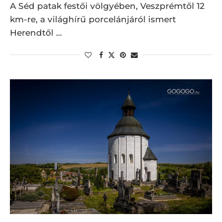
A Séd patak festői völgyében, Veszprémtől 12
km-re, a világhírű porcelánjáról ismert
Herendtől …