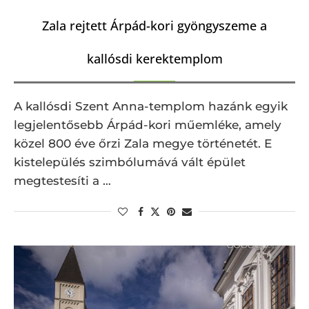
Zala rejtett Árpád-kori gyöngyszeme a
kallósdi kerektemplom
A kallósdi Szent Anna-templom hazánk egyik
legjelentősebb Árpád-kori műemléke, amely
közel 800 éve őrzi Zala megye történetét. E
kistelepülés szimbólumává vált épület
megtestesíti a …