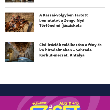
A Kassai-völgyben tartott
bemutatót a Zengő Nyíl
Történelmi Íjásziskola
Civilizációk találkozása a fény és
kő birodalmában – Şehzade
Korkut-mecset, Antalya