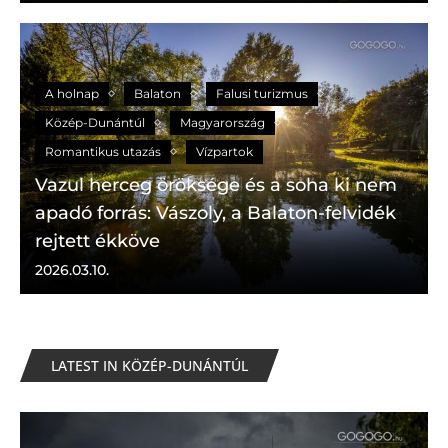
A holnap
Balaton
Falusi turizmus
Közép-Dunántúl
Magyarország
Romantikus utazás
Vízpartok
Vazul herceg öröksége és a soha ki nem
apadó forrás: Vászoly, a Balaton-felvidék
rejtett ékköve
2026.03.10.
LATEST IN KÖZÉP-DUNÁNTÚL