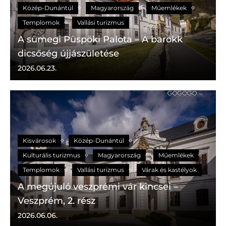
Közép-Dunántúl
Magyarország
Műemlékek
Templomok
Vallási turizmus
A sümegi Püspöki Palota – A barokk
dicsőség újjászületése
2026.06.23.
Kisvárosok
Közép-Dunántúl
Kulturális turizmus
Magyarország
Műemlékek
Templomok
Vallási turizmus
Várak és kastélyok
A megújuló veszprémi vár kincsei –
Veszprém, 2. rész
2026.06.06.