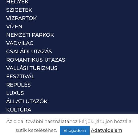
HEGYEK
SZIGETEK
VÍZPARTOK
VÍZEN
NEMZETI PARKOK
VADVILÁG
CSALÁDI UTAZÁS
ROMANTIKUS UTAZÁS
VALLÁSI TURIZMUS
FESZTIVÁL
REPÜLÉS
LUXUS
ÁLLATI UTAZÓK
KULTÚRA
Az oldal további használatához kérjük, járuljon hozzá a
sütik kezeléséhez.
Adatvédelem
Elfogadom