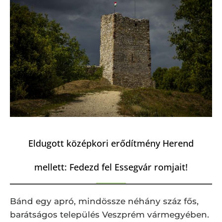
Eldugott középkori erődítmény Herend
mellett: Fedezd fel Essegvár romjait!
Bánd egy apró, mindössze néhány száz fős,
barátságos település Veszprém vármegyében.