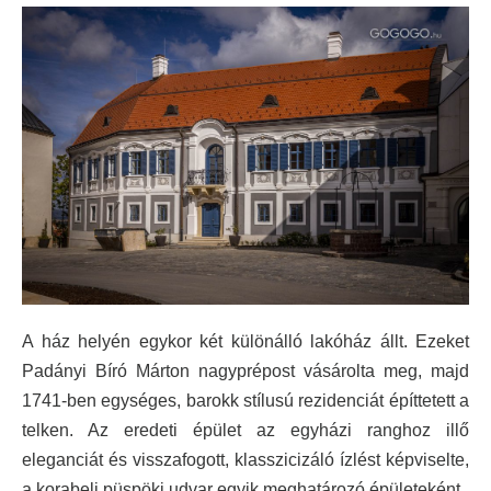
A ház helyén egykor két különálló lakóház állt. Ezeket
Padányi Bíró Márton nagyprépost vásárolta meg, majd
1741-ben egységes, barokk stílusú rezidenciát építtetett a
telken. Az eredeti épület az egyházi ranghoz illő
eleganciát és visszafogott, klasszicizáló ízlést képviselte,
a korabeli püspöki udvar egyik meghatározó épületeként.