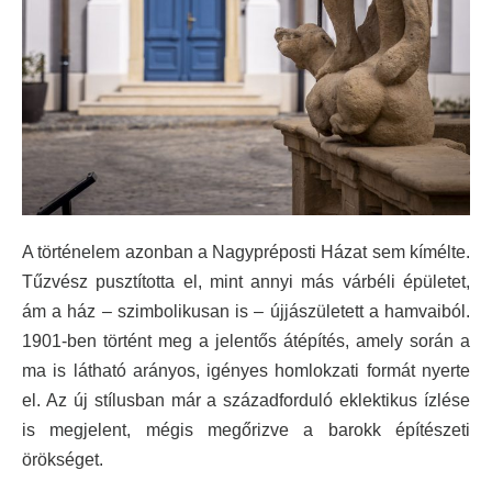
A történelem azonban a Nagypréposti Házat sem kímélte.
Tűzvész pusztította el, mint annyi más várbéli épületet,
ám a ház – szimbolikusan is – újjászületett a hamvaiból.
1901-ben történt meg a jelentős átépítés, amely során a
ma is látható arányos, igényes homlokzati formát nyerte
el. Az új stílusban már a századforduló eklektikus ízlése
is megjelent, mégis megőrizve a barokk építészeti
örökséget.