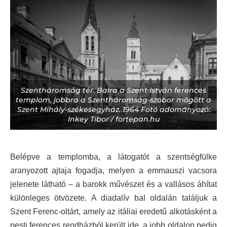
Szentháromság tér. Balra a Szent István ferences
templom, jobbra a Szentháromság-szobor mögött a
Szent Mihály-székesegyház. 1964 Fotó adományozó:
Inkey Tibor / fortepan.hu
Belépve a templomba, a látogatót a szentségfülke
aranyozott ajtaja fogadja, melyen a emmauszi vacsora
jelenete látható – a barokk művészet és a vallásos áhítat
különleges ötvözete. A diadalív bal oldalán találjuk a
Szent Ferenc-oltárt, amely az itáliai eredetű alkotásként a
pesti ferences rendházból került ide, a jobb oldalon pedig