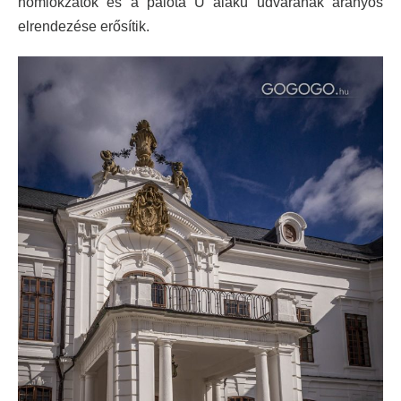
homlokzatok és a palota U alakú udvarának arányos
elrendezése erősítik.