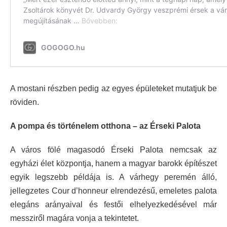
A mostani részben pedig az egyes épületeket mutatjuk be
röviden.
A pompa és történelem otthona – az Érseki Palota
A város fölé magasodó Érseki Palota nemcsak az
egyházi élet központja, hanem a magyar barokk építészet
egyik legszebb példája is. A várhegy peremén álló,
jellegzetes Cour d’honneur elrendezésű, emeletes palota
elegáns arányaival és festői elhelyezkedésével már
messziről magára vonja a tekintetet.