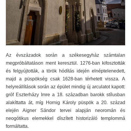
Az évszázadok során a székesegyház számtalan
megpróbáltatáson ment keresztül. 1276-ban kifosztották
és felgyújtották, a török hódítás idején elnéptelenedett,
majd a püspökség csak 1628-ban térhetett vissza. A
helyreállítások során az épület mindig új arculatot kapott:
gróf Eszterházy Imre a 18. században barokk stílusban
alakíttatta át, míg Hornig Károly püspök a 20. század
elején Aigner Sándor tervei alapján neoromán és
neogótikus elemekkel díszített historizáló templommá
formáltatta.