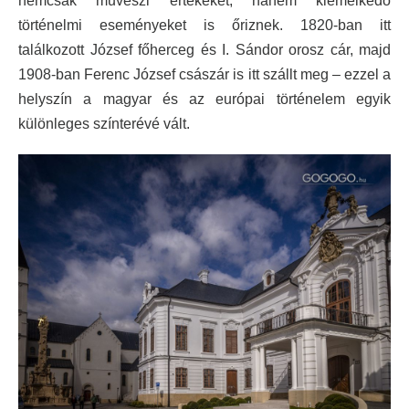
nemcsak művészi értékeket, hanem kiemelkedő
történelmi eseményeket is őriznek. 1820-ban itt
találkozott József főherceg és I. Sándor orosz cár, majd
1908-ban Ferenc József császár is itt szállt meg – ezzel a
helyszín a magyar és az európai történelem egyik
különleges színterévé vált.