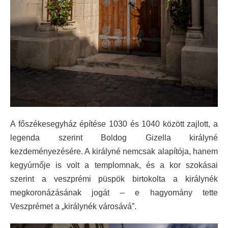
A főszékesegyház építése 1030 és 1040 között zajlott, a
legenda szerint Boldog Gizella királyné
kezdeményezésére. A királyné nemcsak alapítója, hanem
kegyúrnője is volt a templomnak, és a kor szokásai
szerint a veszprémi püspök birtokolta a királynék
megkoronázásának jogát – e hagyomány tette
Veszprémet a „királynék városává”.