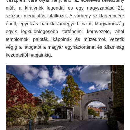
Veszprém vára olyan hely, ahol az ezeréves keresztény
múlt, a királynék legendái és egy nagyszabású 21.
századi megújulás találkozik. A várhegy sziklagerincére
épült, egyutcás barokk várnegyed ma is Magyarország
egyik legkülönlegesebb történelmi környezete, ahol
templomok, paloták, kápolnák és múzeumok vezetik
végig a látogatót a magyar egyháztörténet és államiság
kezdeteitől napjainkig.