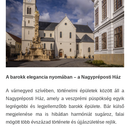
A barokk elegancia nyomában – a Nagypréposti Ház
A várnegyed szívében, történelmi épületek között áll a
Nagypréposti Ház, amely a veszprémi püspökség egyik
legrégebbi és legjellemzőbb barokk épülete. Bár külső
megjelenése ma is hibátlan harmóniát sugároz, falai
mögött több évszázad története és újjászületése rejlik.