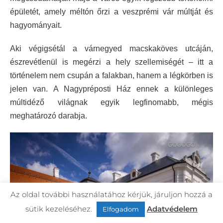
épületét, amely méltón őrzi a veszprémi vár múltját és
hagyományait.
Aki végigsétál a várnegyed macskaköves utcáján,
észrevétlenül is megérzi a hely szellemiségét – itt a
történelem nem csupán a falakban, hanem a légkörben is
jelen van. A Nagypréposti Ház ennek a különleges
múltidéző világnak egyik legfinomabb, mégis
meghatározó darabja.
Az oldal további használatához kérjük, járuljon hozzá a
sütik kezeléséhez.
Adatvédelem
Elfogadom