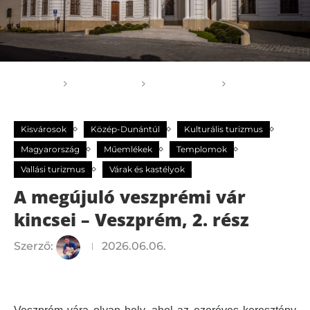
Főoldal
GOGOGO
Kisvárosok
A
megújuló veszprémi vár kincsei – Veszprém, 2. rész
Kisvárosok
Közép-Dunántúl
Kulturális turizmus
Magyarország
Műemlékek
Templomok
Vallási turizmus
Várak és kastélyok
A megújuló veszprémi vár
kincsei – Veszprém, 2. rész
Szerző:
2026.06.06.