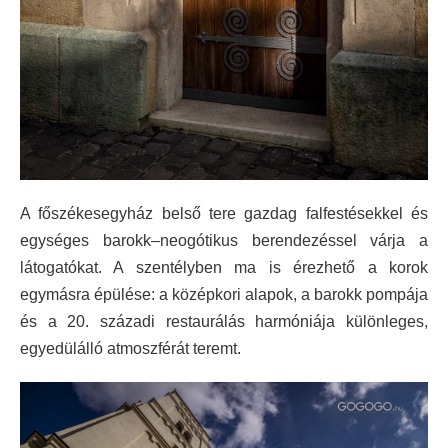
A főszékesegyház belső tere gazdag falfestésekkel és
egységes barokk–neogótikus berendezéssel várja a
látogatókat. A szentélyben ma is érezhető a korok
egymásra épülése: a középkori alapok, a barokk pompája
és a 20. századi restaurálás harmóniája különleges,
egyedülálló atmoszférát teremt.