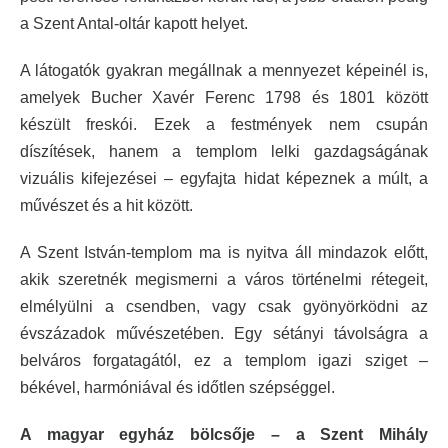
a Szent Antal-oltár kapott helyet.
A látogatók gyakran megállnak a mennyezet képeinél is,
amelyek Bucher Xavér Ferenc 1798 és 1801 között
készült freskói. Ezek a festmények nem csupán
díszítések, hanem a templom lelki gazdagságának
vizuális kifejezései – egyfajta hidat képeznek a múlt, a
művészet és a hit között.
A Szent István-templom ma is nyitva áll mindazok előtt,
akik szeretnék megismerni a város történelmi rétegeit,
elmélyülni a csendben, vagy csak gyönyörködni az
évszázadok művészetében. Egy sétányi távolságra a
belváros forgatagától, ez a templom igazi sziget –
békével, harmóniával és időtlen szépséggel.
A magyar egyház bölcsője – a Szent Mihály