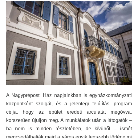
A Nagypréposti Ház napjainkban is egyházkormányzati
központként szolgál, és a jelenlegi felújítási program
célja, hogy az épület eredeti arculatát megóvva,
korszerűen újuljon meg. A munkálatok után a látogatók –
ha nem is minden részletében, de kívülről – ismét
megcsodálhatják majd a város egyik legszebb történelmi