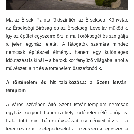
Ma az Érseki Palota földszintjén az Érsekségi Könyvtár,
az Érsekségi Bíróság és az Érsekségi Levéltár működik,
így az épület egyszerre őrzi a múlt örökségét és szolgálja
a jelen egyházi életét. A látogatók számára mindez
nemcsak építészeti élményt, hanem egy különleges
időutazást is kínál – a barokk kor fényűző világába, ahol a
művészet, a hit és a történelem összefonódik.
A történelem és hit találkozása: a Szent István-
templom
A város szívében álló Szent István-templom nemcsak
egyházi központ, hanem a helyi történelem élő tanúja is.
Falai több mint három évszázad eseményeit őrzik – a
ferences rend letelepedésétől a tűzvészen át egészen a