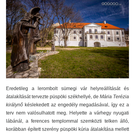
Eredetileg a lerombolt sümegi vár helyreállítását és
átalakítását tervezte püspöki székhellyé, de
Mária Terézia
királynő
késlekedett az engedély megadásával, így ez a
terv nem valósulhatott meg. Helyette a várhegy nyugati
lábánál, a ferences templommal szemközti telken álló,
korábban épített szerény püspöki kúria átalakítása mellett