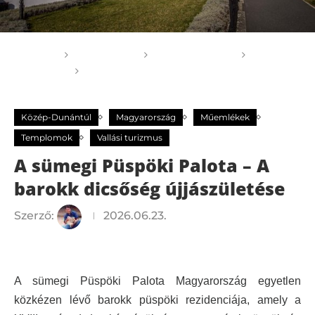
Főoldal
GOGOGO
Magyarország
Közép-
Dunántúl
A sümegi Püspöki Palota – A barokk
dicsőség újjászületése
Közép-Dunántúl
Magyarország
Műemlékek
Templomok
Vallási turizmus
A sümegi Püspöki Palota – A
barokk dicsőség újjászületése
Szerző:
2026.06.23.
A sümegi Püspöki Palota Magyarország egyetlen
közkézen lévő barokk püspöki rezidenciája, amely a