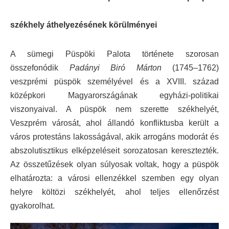
székhely áthelyezésének körülményei
A sümegi Püspöki Palota története szorosan
összefonódik
Padányi Biró Márton
(1745–1762)
veszprémi püspök személyével és a XVIII. század
középkori Magyarországának egyházi-politikai
viszonyaival. A püspök nem szerette székhelyét,
Veszprém városát, ahol állandó konfliktusba került a
város protestáns lakosságával, akik arrogáns modorát és
abszolutisztikus elképzeléseit sorozatosan keresztezték.
Az összetűzések olyan súlyosak voltak, hogy a püspök
elhatározta: a városi ellenzékkel szemben egy olyan
helyre költözi székhelyét, ahol teljes ellenőrzést
gyakorolhat.