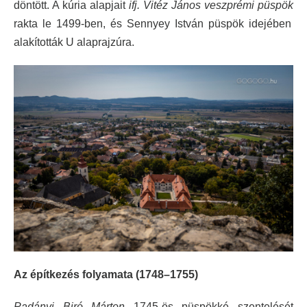
döntött. A kúria alapjait
ifj. Vitéz János veszprémi püspök
rakta le 1499-ben, és Sennyey István püspök idejében
alakították U alaprajzúra.
Az építkezés folyamata (1748–1755)
Padányi Biró Márton
1745-ös püspökké szentelését