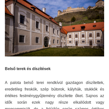
Belső terek és díszítések
A palota belső terei rendkívül gazdagon díszítettek,
eredetileg freskók, szép bútorok, kályhák, stukkók és
értékes festménygyűjtemény díszítette őket. Sajnos az
idők során ezek nagy része elkallódott vagy
megsemmisült, de a felújítás során számos értékes