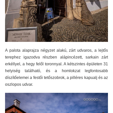
A palota alaprajza négyzet alakú, zárt udvaros, a lejtős
terephez igazodva részben alápincézett, sarkain zárt
erkéllyel, a hegy felől toronnyal. A kétszintes épületen 31
helyiség található, és a homlokzat legfontosabb
díszítőelemei a festői tetőszobrok, a pilléres kapualj és az
oszlopos udvar.