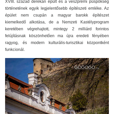
XVIII. század derekán épült és a veszprémi püspökség
történetének egyik legjelentősebb építészeti emléke. Az
épület nem csupán a magyar barokk építészet
kiemelkedő alkotása, de a Nemzeti Kastélyprogram
keretében végrehajtott, mintegy 2 milliárd forintos
felújításnak köszönhetően ma újra eredeti fényében
ragyog, és modern kulturális-turisztikai központként
funkcionál.