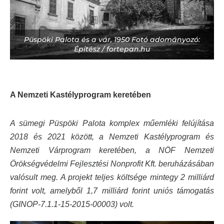
Püspöki Palota és a vár, 1950 Fotó adományozó:
Építész / fortepan.hu
A Nemzeti Kastélyprogram keretében
A sümegi Püspöki Palota komplex műemléki felújítása
2018 és 2021 között, a Nemzeti Kastélyprogram és
Nemzeti Várprogram keretében, a NÖF Nemzeti
Örökségvédelmi Fejlesztési Nonprofit Kft. beruházásában
valósult meg. A projekt teljes költsége mintegy 2 milliárd
forint volt, amelyből 1,7 milliárd forint uniós támogatás
(GINOP-7.1.1-15-2015-00003) volt.