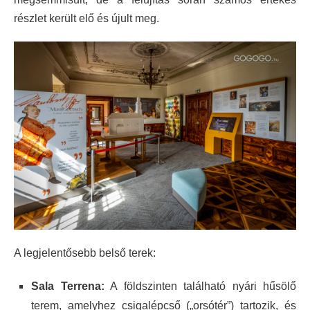
részlet került elő és újult meg.
A legjelentősebb belső terek:
Sala Terrena:
A földszinten található nyári hűsölő
terem, amelyhez csigalépcső („orsótér”) tartozik, és