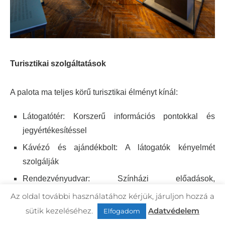
Turisztikai szolgáltatások
A palota ma teljes körű turisztikai élményt kínál:
Látogatótér: Korszerű információs pontokkal és
jegyértékesítéssel​
Kávézó és ajándékbolt: A látogatók kényelmét
szolgálják
Rendezvényudvar: Színházi előadások,
hangversenyek és egyéb kulturális események
Az oldal további használatához kérjük, járuljon hozzá a
színhelye
sütik kezeléséhez.
Adatvédelem
Elfogadom
Borászati bemutató: A XVI. századi szőlőfajtákból