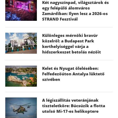
Két nagyszínpad, világsztárok és
egy felépülő álomváros
Zamárdiban: Ilyen lesz a 2026-os
STRAND Fesztivál
Különleges mérnöki bravúr
közelről: a Budapest Park
kerthelyiséggel várja a
hídszerkeszet betolás nézőit
Kelet és Nyugat ölelésében:
Felfedezőúton Antalya lüktető
szívében
A légiszállítás veteránjának
tiszteletköre: Búcsúzik a flotta
utolsó Mi-17-es helikoptere