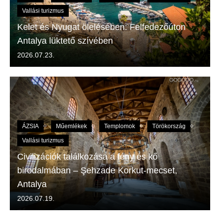
Vallási turizmus
Kelet és Nyugat ölelésében: Felfedezőúton
Antalya lüktető szívében
2026.07.23.
ÁZSIA
Műemlékek
Templomok
Törökország
Vallási turizmus
Civilizációk találkozása a fény és kő
birodalmában – Şehzade Korkut-mecset,
Antalya
2026.07.19.