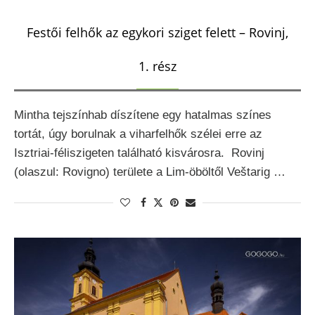
Festői felhők az egykori sziget felett – Rovinj,
1. rész
Mintha tejszínhab díszítene egy hatalmas színes
tortát, úgy borulnak a viharfelhők szélei erre az
Isztriai-féliszigeten található kisvárosra. Rovinj
(olaszul: Rovigno) területe a Lim-öböltől Veštarig …