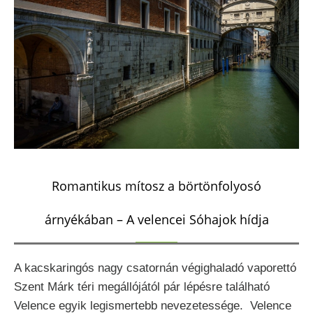
Romantikus mítosz a börtönfolyosó
árnyékában – A velencei Sóhajok hídja
A kacskaringós nagy csatornán végighaladó vaporettó
Szent Márk téri megállójától pár lépésre található
Velence egyik legismertebb nevezetessége. Velence