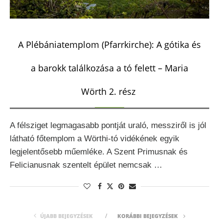
A Plébániatemplom (Pfarrkirche): A gótika és
a barokk találkozása a tó felett – Maria
Wörth 2. rész
A félsziget legmagasabb pontját uraló, messziről is jól
látható főtemplom a Wörthi-tó vidékének egyik
legjelentősebb műemléke. A Szent Primusnak és
Felicianusnak szentelt épület nemcsak …
ÚJABB BEJEGYZÉSEK
KORÁBBI BEJEGYZÉSEK