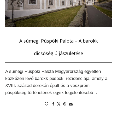
A sümegi Püspöki Palota – A barokk
dicsőség újjászületése
A sümegi Püspöki Palota Magyarország egyetlen
közkézen lévő barokk püspöki rezidenciája, amely a
XVIII. század derekán épült és a veszprémi
püspökség történetének egyik legjelentősebb …