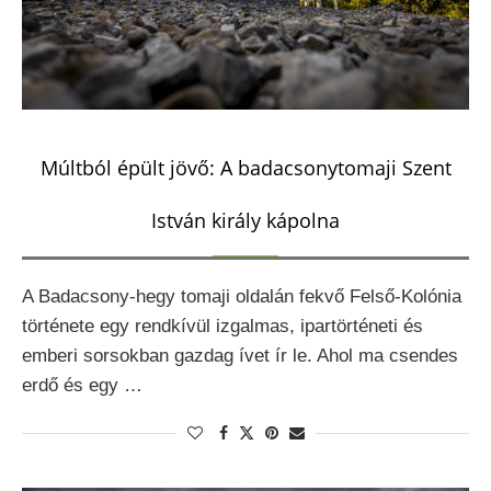
Múltból épült jövő: A badacsonytomaji Szent
István király kápolna
A Badacsony-hegy tomaji oldalán fekvő Felső-Kolónia
története egy rendkívül izgalmas, ipartörténeti és
emberi sorsokban gazdag ívet ír le. Ahol ma csendes
erdő és egy …