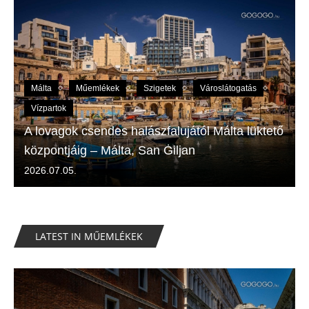
Málta
Műemlékek
Szigetek
Városlátogatás
Vízpartok
A lovagok csendes halászfalujától Málta lüktető
központjáig – Málta, San Ġiljan
2026.07.05.
LATEST IN MŰEMLÉKEK