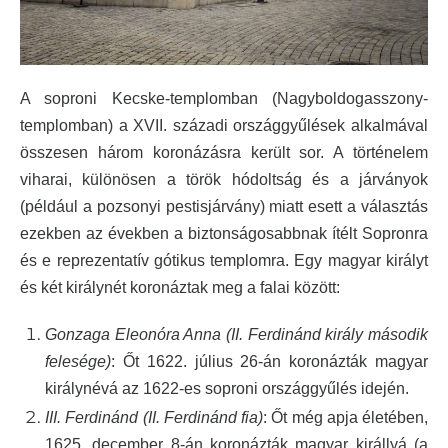
A soproni Kecske-templomban (Nagyboldogasszony-
templomban) a XVII. századi országgyűlések alkalmával
összesen három koronázásra került sor. A történelem
viharai, különösen a török hódoltság és a járványok
(például a pozsonyi pestisjárvány) miatt esett a választás
ezekben az években a biztonságosabbnak ítélt Sopronra
és e reprezentatív gótikus templomra. Egy magyar királyt
és két királynét koronáztak meg a falai között:
Gonzaga Eleonóra Anna
(II. Ferdinánd király második
felesége)
: Őt
1622. július 26-án koronázták magyar
királynévá az 1622-es soproni országgyűlés idején.
III. Ferdinánd
(II. Ferdinánd fia)
: Őt még apja életében,
1625. december 8-án koronázták magyar királlyá (a