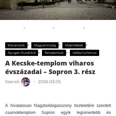
Főoldal
GOGOGO
Kisvárosok
A Kecske-
templom viharos évszázadai – Sopron 3. rész
Kisvárosok
Magyarország
Műemlékek
Nyugat-Dunántúl
Templomok
Vallási turizmus
A Kecske-templom viharos
évszázadai – Sopron 3. rész
Szerző:
2026.03.05.
A hivatalosan Nagyboldogasszony tiszteletére szentelt
csarnoktemplom
Sopron egyik legismertebb és