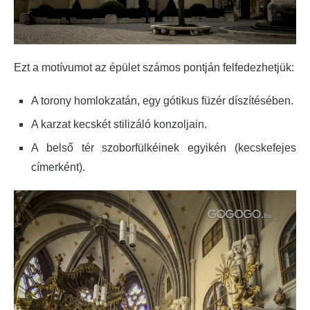
Ezt a motívumot az épület számos pontján felfedezhetjük:
A torony homlokzatán, egy gótikus füzér díszítésében.
A karzat kecskét stilizáló konzoljain.
A belső tér szoborfülkéinek egyikén (kecskefejes
címerként).