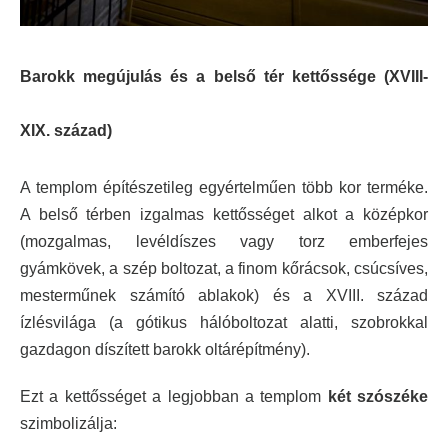
Barokk megújulás és a belső tér kettőssége (XVIII-
XIX. század)
A templom építészetileg egyértelműen több kor terméke.
A belső térben izgalmas kettősséget alkot a középkor
(mozgalmas, levéldíszes vagy torz emberfejes
gyámkövek, a szép boltozat, a finom kőrácsok, csúcsíves,
mesterműnek számító ablakok) és a XVIII. század
ízlésvilága (a gótikus hálóboltozat alatti, szobrokkal
gazdagon díszített barokk oltárépítmény).
Ezt a kettősséget a legjobban a templom
két szószéke
szimbolizálja: