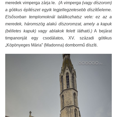
meredek vimperga zárja le.
(A vimperga (vagy díszorom)
a gótikus építészet egyik legjellegzetesebb díszítőeleme.
Elsősorban templomoknál találkozhatsz vele: ez az a
meredek, háromszög alakú díszoromzat, amely a kapuk
(bélletes kapuk) vagy ablakok felett látható.)
A bejárat
timpanonját egy csodálatos, XV. századi gótikus
„Köpönyeges Mária” (Madonna) dombormű díszíti.