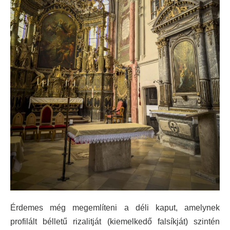
Érdemes még megemlíteni a déli kaput, amelynek
profilált bélletű rizalitját (kiemelkedő falsíkját) szintén