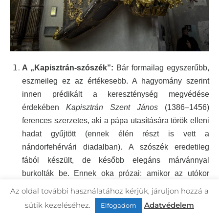
A „Kapisztrán-szószék”:
Bár formailag egyszerűbb,
eszmeileg ez az értékesebb. A hagyomány szerint
innen prédikált a kereszténység megvédése
érdekében
Kapisztrán Szent János
(1386–1456)
ferences szerzetes, aki a pápa utasítására török elleni
hadat gyűjtött (ennek élén részt is vett a
nándorfehérvári diadalban). A szószék eredetileg
fából készült, de később elegáns márvánnyal
burkolták be. Ennek oka prózai: amikor az utókor
megtudta, ki prédikált innen, a hívők szálkánként
Az oldal további használatához kérjük, járuljon hozzá a
akarták széthordani ereklyeként. (E szószék mellett
sütik kezeléséhez.
Adatvédelem
Elfogadom
található
Széchényi Anta
l 1780-as években készült