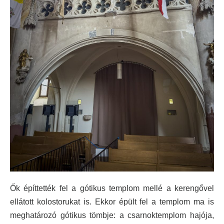
Ők építtették fel a gótikus templom mellé a kerengővel
ellátott kolostorukat is. Ekkor épült fel a templom ma is
meghatározó gótikus tömbje: a csarnoktemplom hajója,