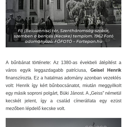
Fő (Beloiannisz) tér, Szentháromság-szobor,
szemben a bencés (Kecske) templom. 1962 Fotó
adományozó: FŐFOTÓ – Fortepan.hu
A bűnbánat története:
Az 1380-as évekbeli átépítést a
város egyik leggazdagabb patríciusa,
Geisel Henrik
finanszírozta. Ez a hatalmas adomány azonban vezeklés
volt: Henrik így kért bűnbocsánatot, miután meggyilkolt
egy másik soproni polgárt, Büki Jánost.
A „Geiss” németül
kecskét jelent, így a család címerállata egy ezüst
mezőben lépdelő kecske volt.