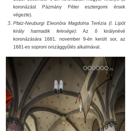
koronázást Pázmány Péter esztergomi érsek
végezte).
Pfalz-Neuburgi Eleonóra Magdolna Terézia
(I. Lipót
király harmadik felesége)
: Az ő királynévé
koronázására 1681. november 9-én került sor, az
1681-es soproni országgyűlés alkalmával.