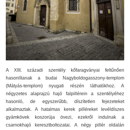
A XIII. századi szentély kőfaragványai feltűnően
hasonlítanak a budai Nagyboldogasszony-templom
(Mátyás-templom) nyugati részén láthatókhoz. A
négyzetes alaprajzú hajó falpillérein a szentélyéhez
hasonló, de egyszerűbb, díszítetlen fejezeteket
alkalmaztak. A hatalmas kerek pilléreket levéldíszes
gyámkövek koszorúja övezi, ezekről indulnak a
csarnokhajó keresztboltozatai. A négy pillér oldalán