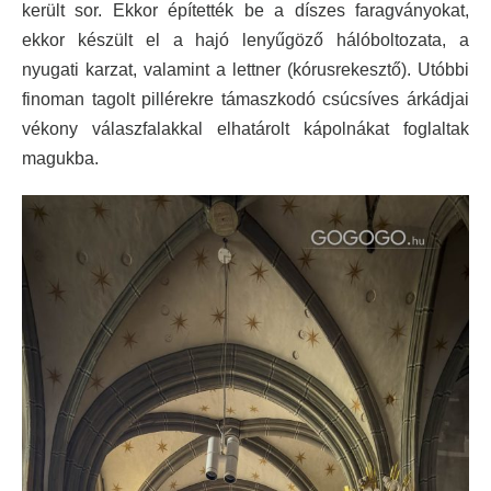
került sor. Ekkor építették be a díszes faragványokat,
ekkor készült el a hajó lenyűgöző hálóboltozata, a
nyugati karzat, valamint a lettner (kórusrekesztő). Utóbbi
finoman tagolt pillérekre támaszkodó csúcsíves árkádjai
vékony válaszfalakkal elhatárolt kápolnákat foglaltak
magukba.