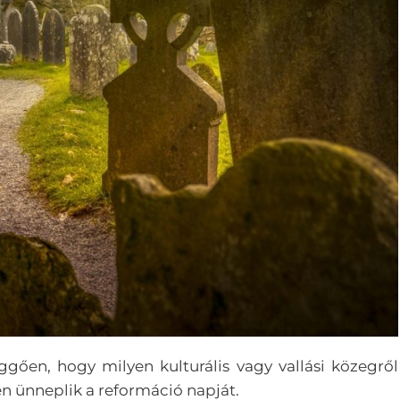
ggően, hogy milyen kulturális vagy vallási közegről
n ünneplik a reformáció napját.