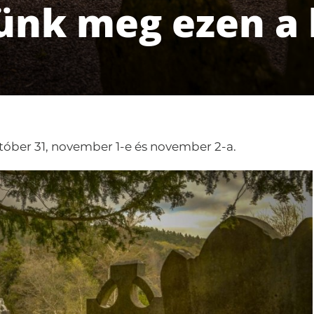
ünk meg ezen a
któber 31, november 1-e és november 2-a.