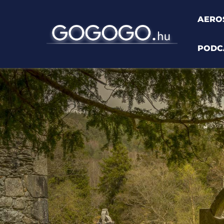
AERO
PODC