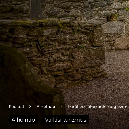
Főoldal
A holnap
Miről emlékezünk meg ezen
A holnap
Vallási turizmus