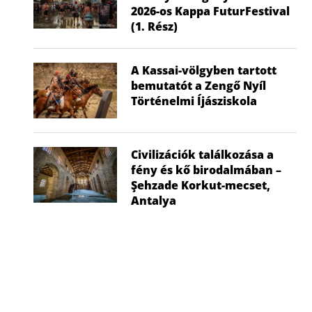
2026-os Kappa FuturFestival
(1. Rész)
A Kassai-völgyben tartott
bemutatót a Zengő Nyíl
Történelmi Íjásziskola
Civilizációk találkozása a
fény és kő birodalmában –
Şehzade Korkut-mecset,
Antalya