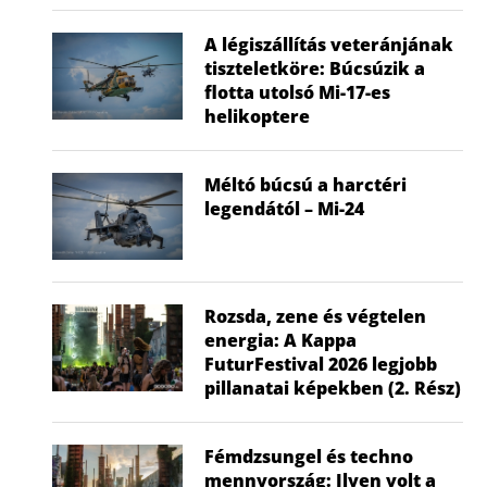
A légiszállítás veteránjának
tiszteletköre: Búcsúzik a
flotta utolsó Mi-17-es
helikoptere
Méltó búcsú a harctéri
legendától – Mi-24
Rozsda, zene és végtelen
energia: A Kappa
FuturFestival 2026 legjobb
pillanatai képekben (2. Rész)
Fémdzsungel és techno
mennyország: Ilyen volt a