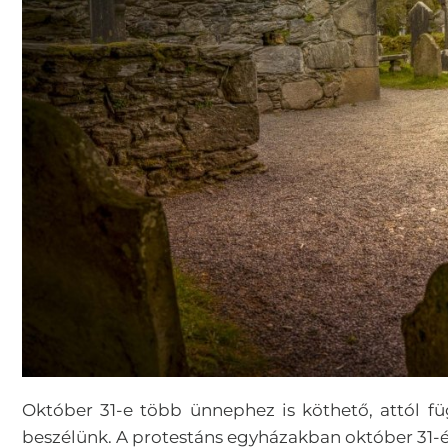
Október 31-e több ünnephez is köthető, attól fü
beszélünk. A protestáns egyházakban október 31-é