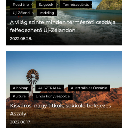
Road trip
Szigetek
Természetjárás
Új-Zéland
Vadvilág
A világ szinte minden természeti csodája
felfedezhető Új-Zélandon
2022.08.28.
A holnap
AUSZTRÁLIA
Ausztrália és Óceánia
Kultúra
Linda könyvespolca
Kisváros, nagy titkok, sokkoló befejezés –
Aszály
2022.06.17.