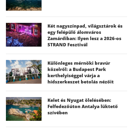
Két nagyszínpad, világsztárok és
egy felépülő álomváros
Zamárdiban: Ilyen lesz a 2026-os
STRAND Fesztivál
Különleges mérnöki bravúr
közelről: a Budapest Park
kerthelyiséggel várja a
hídszerkeszet betolás nézőit
Kelet és Nyugat ölelésében:
Felfedezőúton Antalya lüktető
szívében