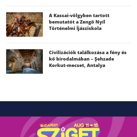
A Kassai-völgyben tartott
bemutatót a Zengő Nyíl
Történelmi Íjásziskola
Civilizációk találkozása a fény és
kő birodalmában – Şehzade
Korkut-mecset, Antalya