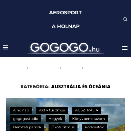
AEROSPORT
A HOLNAP
Főoldal
GOGOGO
Világ
Ausztrália és
Óceánia
KATEGÓRIA:
AUSZTRÁLIA ÉS ÓCEÁNIA
A holnap
Aktív turizmus
AUSZTRÁLIA
gogogostudio
Hegyek
Könyvben utazom
Nemzeti parkok
Ökoturizmus
Podcastok