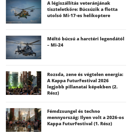
A légiszállítás veteránjának
tiszteletköre: Búcsúzik a flotta
utolsó Mi-17-es helikoptere
Méltó búcsú a harctéri legendától
– Mi-24
Rozsda, zene és végtelen energia:
A Kappa FuturFestival 2026
legjobb pillanatai képekben (2.
Rész)
Fémdzsungel és techno
mennyország: Ilyen volt a 2026-os
Kappa FuturFestival (1. Rész)