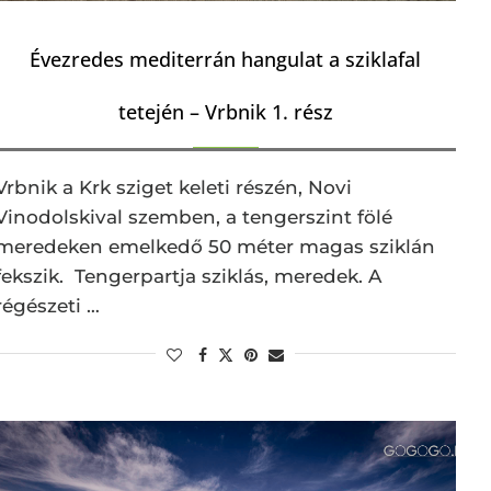
Évezredes mediterrán hangulat a sziklafal
tetején – Vrbnik 1. rész
Vrbnik a Krk sziget keleti részén, Novi
Vinodolskival szemben, a tengerszint fölé
meredeken emelkedő 50 méter magas sziklán
fekszik. Tengerpartja sziklás, meredek. A
régészeti …