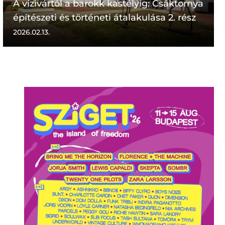
A vízivártól a barokk kastélyig: Csáktornya
építészeti és történeti átalakulása 2. rész
2026.02.13.