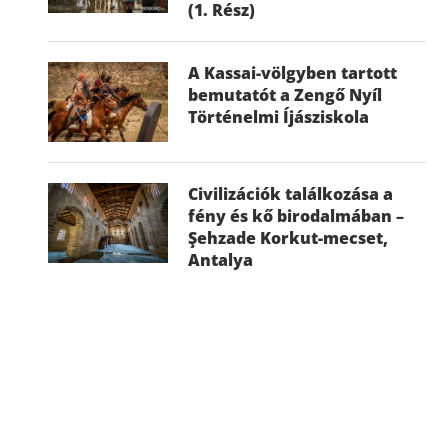
(1. Rész)
A Kassai-völgyben tartott
bemutatót a Zengő Nyíl
Történelmi Íjásziskola
Civilizációk találkozása a
fény és kő birodalmában –
Şehzade Korkut-mecset,
Antalya