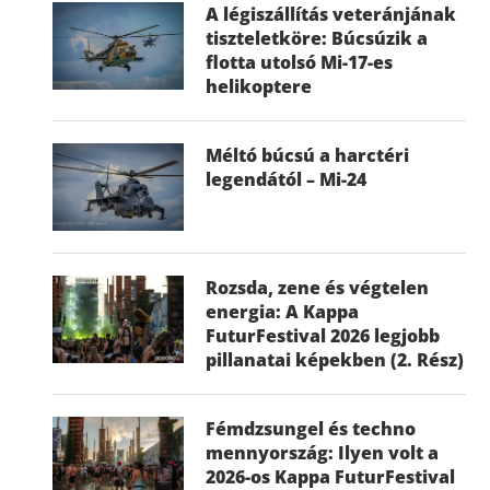
A légiszállítás veteránjának
tiszteletköre: Búcsúzik a
flotta utolsó Mi-17-es
helikoptere
Méltó búcsú a harctéri
legendától – Mi-24
Rozsda, zene és végtelen
energia: A Kappa
FuturFestival 2026 legjobb
pillanatai képekben (2. Rész)
Fémdzsungel és techno
mennyország: Ilyen volt a
2026-os Kappa FuturFestival