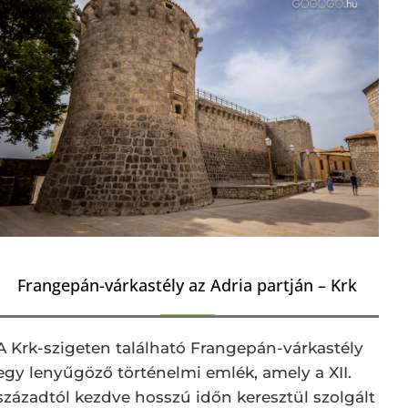
Frangepán-várkastély az Adria partján – Krk
A Krk-szigeten található Frangepán-várkastély
egy lenyűgöző történelmi emlék, amely a XII.
századtól kezdve hosszú időn keresztül szolgált