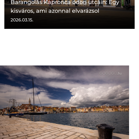
Barangolás Kapronca ódon utcáin: Egy
kisváros, ami azonnal elvarázsol
2026.03.15.