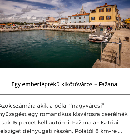
Egy emberléptékű kikötőváros – Fažana
Azok számára akik a pólai “nagyvárosi”
nyüzsgést egy romantikus kisvárosra cserélnék,
csak 15 percet kell autózni. Fažana az Isztriai-
félsziget délnyugati részén, Pólától 8 km-re …