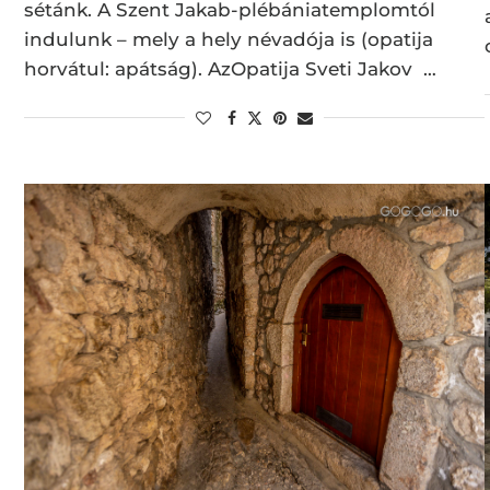
sétánk. A Szent Jakab-plébániatemplomtól
indulunk – mely a hely névadója is (opatija
horvátul: apátság). AzOpatija Sveti Jakov …