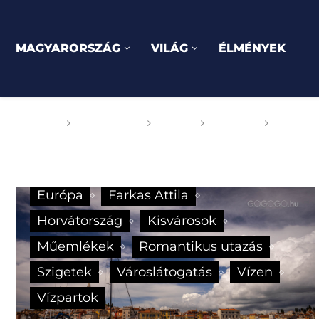
MAGYARORSZÁG
VILÁG
ÉLMÉNYEK
Főoldal
GOGOGO
Világ
Európa
Horvát
Európa
Farkas Attila
Horvátország
Kisvárosok
Műemlékek
Romantikus utazás
Szigetek
Városlátogatás
Vízen
Vízpartok