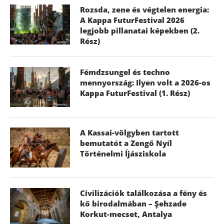
Rozsda, zene és végtelen energia:
A Kappa FuturFestival 2026
legjobb pillanatai képekben (2.
Rész)
Fémdzsungel és techno
mennyország: Ilyen volt a 2026-os
Kappa FuturFestival (1. Rész)
A Kassai-völgyben tartott
bemutatót a Zengő Nyíl
Történelmi Íjásziskola
Civilizációk találkozása a fény és
kő birodalmában – Şehzade
Korkut-mecset, Antalya