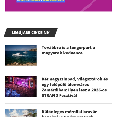
LEGÚJABB CIKKEINK
Továbbra is a tengerpart a
magyarok kedvence
Két nagyszínpad, világsztárok és
egy felépülő álomváros
Zamárdiban: Ilyen lesz a 2026-os
STRAND Fesztivál
Különleges mérnöki bravúr
közelről: a Budapest Park