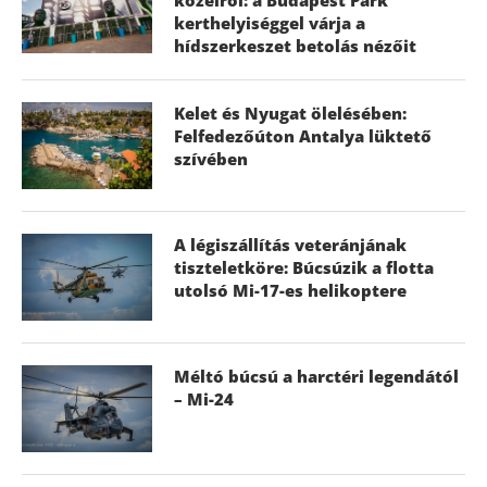
kerthelyiséggel várja a
hídszerkeszet betolás nézőit
Kelet és Nyugat ölelésében:
Felfedezőúton Antalya lüktető
szívében
A légiszállítás veteránjának
tiszteletköre: Búcsúzik a flotta
utolsó Mi-17-es helikoptere
Méltó búcsú a harctéri legendától
– Mi-24