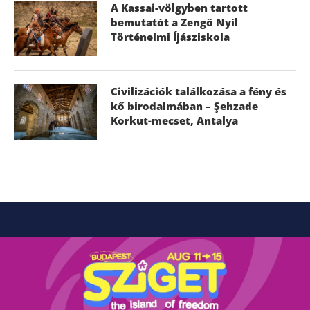
A Kassai-völgyben tartott
bemutatót a Zengő Nyíl
Történelmi Íjásziskola
Civilizációk találkozása a fény és
kő birodalmában – Şehzade
Korkut-mecset, Antalya