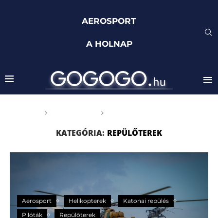
AEROSPORT
A HOLNAP
Főoldal
Aerosport
Repülőterek
KATEGÓRIA:
REPÜLŐTEREK
Aerosport
Helikopterek
Katonai repülés
Pilóták
Repülőterek