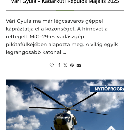
Vári Gyula – Kadarkúti Repülős Majális 2025
Vári Gyula ma már légcsavaros géppel
kápráztatja el a közönséget. A hírnevet a
rettegett MiG–29-es vadászgép
pilótafülkéjében alapozta meg. A világ egyik
legrangosabb katonai …