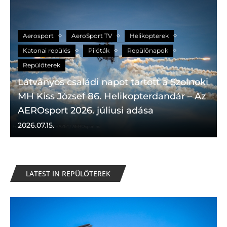
Aerosport
AeroSport TV
Helikopterek
Katonai repülés
Pilóták
Repülőnapok
Repülőterek
Látványos családi napot tartott a Szolnoki
MH Kiss József 86. Helikopterdandár – Az
AEROsport 2026. júliusi adása
2026.07.15.
LATEST IN REPÜLŐTEREK