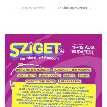
ÚJABB BEJEGYZÉSEK
KORÁBBI BEJEGYZÉSEK