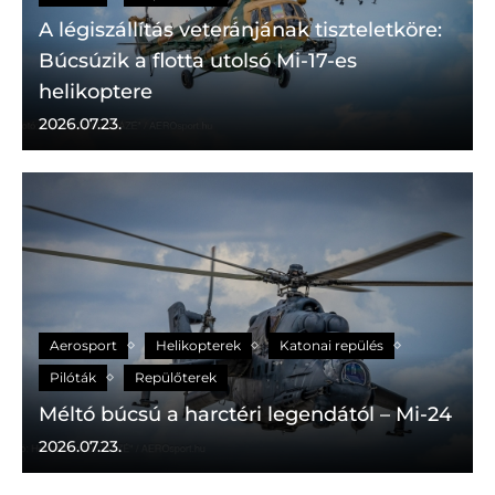
A légiszállítás veteránjának tiszteletköre:
Búcsúzik a flotta utolsó Mi-17-es
helikoptere
2026.07.23.
Aerosport
Helikopterek
Katonai repülés
Pilóták
Repülőterek
Méltó búcsú a harctéri legendától – Mi-24
2026.07.23.