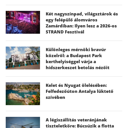
Két nagyszínpad, világsztárok és
egy felépülő álomváros
Zamárdiban: Ilyen lesz a 2026-os
STRAND Fesztivál
Különleges mérnöki bravúr
közelről: a Budapest Park
kerthelyiséggel várja a
hídszerkeszet betolás nézőit
Kelet és Nyugat ölelésében:
Felfedezőúton Antalya lüktető
szívében
A légiszállítás veteránjának
tiszteletköre: Búcsúzik a flotta