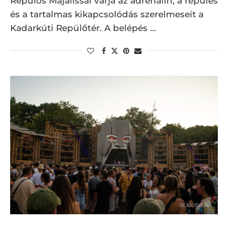
Repülős Majálissal várja az adrenalin, a repülés
és a tartalmas kikapcsolódás szerelmeseit a
Kadarkúti Repülőtér. A belépés …