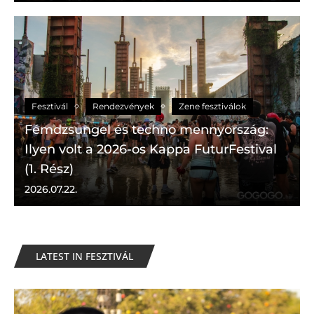
Fesztivál
Rendezvények
Zene fesztiválok
Fémdzsungel és techno mennyország:
Ilyen volt a 2026-os Kappa FuturFestival
(1. Rész)
2026.07.22.
LATEST IN FESZTIVÁL