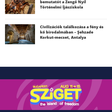
bemutatót a Zengő Nyíl
Történelmi Íjásziskola
Civilizációk találkozása a fény és
kő birodalmában – Şehzade
Korkut-mecset, Antalya