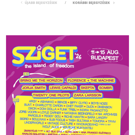
ÚJABB BEJEGYZÉSEK
KORÁBBI BEJEGYZÉSEK