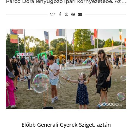
Parco Dora lenyűgöző ipari környezetébe. Az …
Előbb Generali Gyerek Sziget, aztán