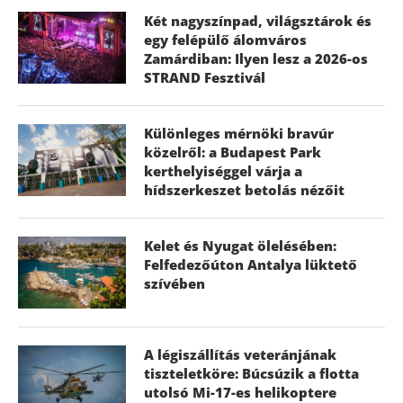
Két nagyszínpad, világsztárok és
egy felépülő álomváros
Zamárdiban: Ilyen lesz a 2026-os
STRAND Fesztivál
Különleges mérnöki bravúr
közelről: a Budapest Park
kerthelyiséggel várja a
hídszerkeszet betolás nézőit
Kelet és Nyugat ölelésében:
Felfedezőúton Antalya lüktető
szívében
A légiszállítás veteránjának
tiszteletköre: Búcsúzik a flotta
utolsó Mi-17-es helikoptere