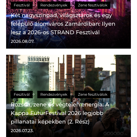
Fesztivál
Rendezvények
Zene fesztiválok
Két nagyszínpad, világsztárok és egy
felépülő álomváros Zamárdiban: Ilyen
lesz a 2026-os STRAND Fesztivál
2026.08.07.
Fesztivál
Rendezvények
Zene fesztiválok
Rozsda, zene és végtelen energia: A
Kappa FuturFestival 2026 legjobb
pillanatai képekben (2. Rész)
2026.07.23.