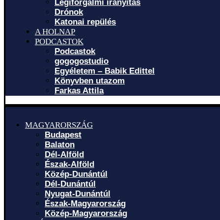
Légiforgalmi irányítás
Drónok
Katonai repülés
A HOLNAP
PODCASTOK
Podcastok
gogogostudio
Egyéletem – Babik Edittel
Könyvben utazom
Farkas Attila
MAGYARORSZÁG
Budapest
Balaton
Dél-Alföld
Észak-Alföld
Közép-Dunántúl
Dél-Dunántúl
Nyugat-Dunántúl
Észak-Magyarország
Közép-Magyarország