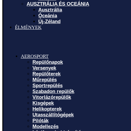
AUSZTRÁLIA ÉS OCEÁNIA
Ausztrália
Óceánia
Új-Zéland
ÉLMÉNYEK
AEROSPORT
Repülőnapok
Versenyek
Repülőterek
Műrepülés
Sportrepülés
Szabadon repülők
Vitorlázórepülők
Kisgépek
Helikopterek
Utasszállítógépek
Pilóták
Modellezés