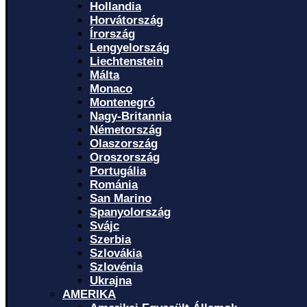
Hollandia
Horvátország
Írország
Lengyelország
Liechtenstein
Málta
Monaco
Montenegró
Nagy-Britannia
Németország
Olaszország
Oroszország
Portugália
Románia
San Marino
Spanyolország
Svájc
Szerbia
Szlovákia
Szlovénia
Ukrajna
AMERIKA