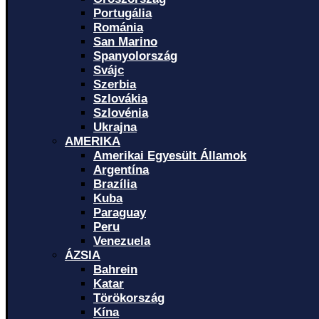
Portugália
Románia
San Marino
Spanyolország
Svájc
Szerbia
Szlovákia
Szlovénia
Ukrajna
AMERIKA
Amerikai Egyesült Államok
Argentína
Brazília
Kuba
Paraguay
Peru
Venezuela
ÁZSIA
Bahrein
Katar
Törökország
Kína