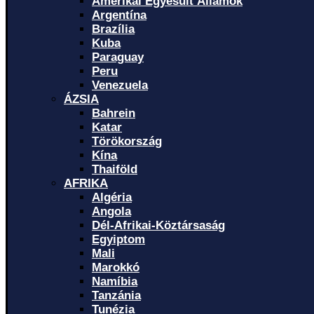
Amerikai Egyesült Államok
Argentína
Brazília
Kuba
Paraguay
Peru
Venezuela
ÁZSIA
Bahrein
Katar
Törökország
Kína
Thaiföld
AFRIKA
Algéria
Angola
Dél-Afrikai-Köztársaság
Egyiptom
Mali
Marokkó
Namíbia
Tanzánia
Tunézia