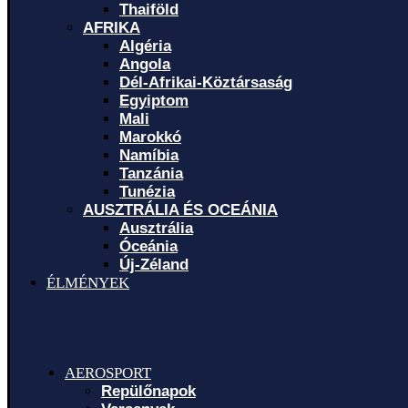
Thaiföld
AFRIKA
Algéria
Angola
Dél-Afrikai-Köztársaság
Egyiptom
Mali
Marokkó
Namíbia
Tanzánia
Tunézia
AUSZTRÁLIA ÉS OCEÁNIA
Ausztrália
Óceánia
Új-Zéland
ÉLMÉNYEK
AEROSPORT
Repülőnapok