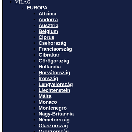
VILÁG
EURÓPA
Albánia
Andorra
Ausztria
Belgium
Ciprus
Csehország
Franciaország
Gibraltár
Görögország
Hollandia
Horvátország
Írország
Lengyelország
Liechtenstein
Málta
Monaco
Montenegró
Nagy-Britannia
Németország
Olaszország
Oroszország