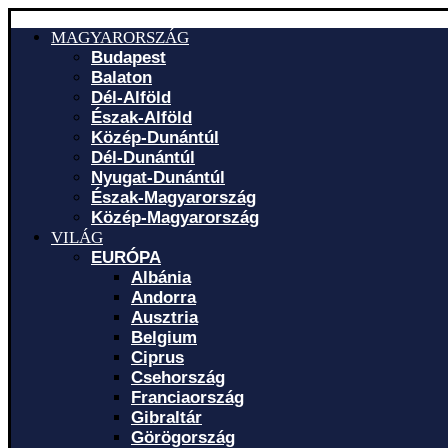
MAGYARORSZÁG
Budapest
Balaton
Dél-Alföld
Észak-Alföld
Közép-Dunántúl
Dél-Dunántúl
Nyugat-Dunántúl
Észak-Magyarország
Közép-Magyarország
VILÁG
EURÓPA
Albánia
Andorra
Ausztria
Belgium
Ciprus
Csehország
Franciaország
Gibraltár
Görögország