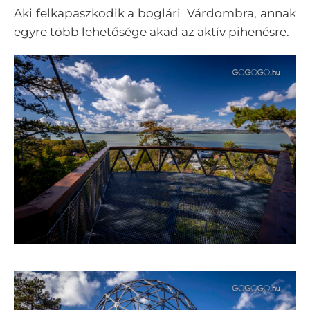
Aki felkapaszkodik a boglári Várdombra, annak
egyre több lehetősége akad az aktív pihenésre.