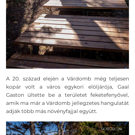
A 20. század elején a Várdomb még teljesen
kopár volt a város egykori elöljárója, Gaal
Gaston ültette be a területet feketefenyővel,
amik ma már a Várdomb jellegzetes hangulatát
adják több más növényfajjal együtt.