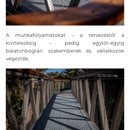
A munkafolyamatokat – a tervezéstől a
kivitelezésig – pedig egytől-egyig
balatonboglári szakemberek és vállalkozók
végezték.