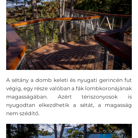
A sétány a domb keleti és nyugati gerincén fut
végig, egy része valóban a fák lombkoronájának
magasságában. Azért tériszonyosok is
nyugodtan elkezdhetik a sétát, a magasság
nem szédítő.