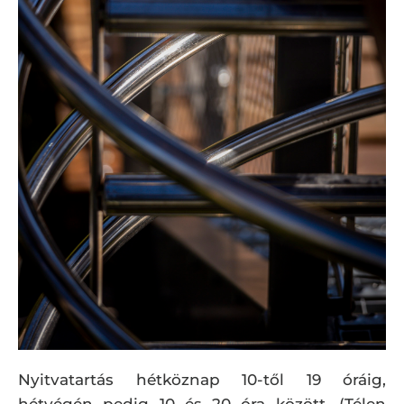
Nyitvatartás hétköznap 10-től 19 óráig,
hétvégén pedig 10 és 20 óra között. (Télen