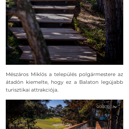
Mészáros Miklós a település polgármestere az
átadón kiemelte, hogy ez a Balaton legújabb
turisztikai attrakciója.