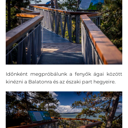
Időnként megpróbálunk a fenyők ágai között
kinézni a Balatonra és az északi part hegyeire.