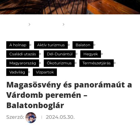
Főoldal
A holnap
Magasösvény és
panorámaút a Várdomb peremén – Balatonboglár
A holnap
Aktív turizmus
Balaton
Családi utazás
Dél-Dunántúl
Hegyek
Magyarország
Ökoturizmus
Természetjárás
Vadvilág
Vízpartok
Magasösvény és panorámaút a
Várdomb peremén –
Balatonboglár
Szerző:
2024.05.30.