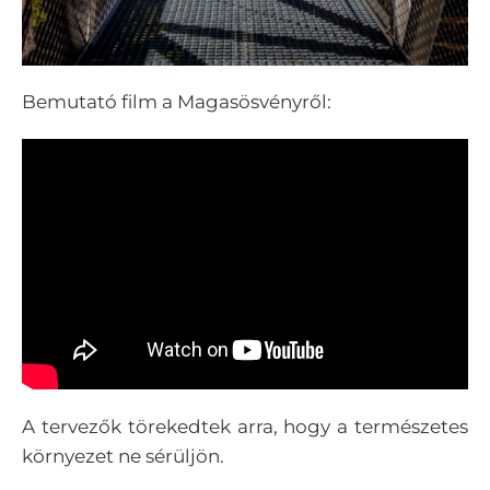
Bemutató film a Magasösvényről:
A tervezők törekedtek arra, hogy a természetes
környezet ne sérüljön.