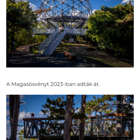
Gömbkilátó a Várdombon – Balatonboglár
A Magasösvényt 2023-ban adták át.