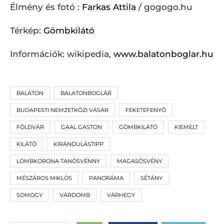
Élmény és fotó :
Farkas Attila
/ gogogo.hu
Térkép:
Gömbkilátó
Információk: wikipedia,
www.balatonboglar.hu
BALATON
BALATONBOGLÁR
BUDAPESTI NEMZETKÖZI VÁSÁR
FEKETEFENYŐ
FÖLDVÁR
GAAL GASTON
GÖMBKILÁTÓ
KIEMELT
KILÁTÓ
KIRÁNDULÁSTIPP
LOMBKORONA TANÖSVÉNNY
MAGASÖSVÉNY
MÉSZÁROS MIKLÓS
PANORÁMA
SÉTÁNY
SOMOGY
VÁRDOMB
VÁRHEGY