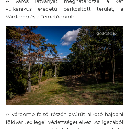
A város látványát meghatározza a két
vulkanikus eredetű parkosított terület, a
Várdomb és a Temetődomb.
A Várdomb felső részén gyűrűt alkotó hajdani
földvár „ex lege’’ védettséget élvez. Az igazából