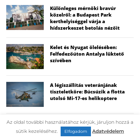
Különleges mérnöki bravúr
közelről: a Budapest Park
kerthelyiséggel várja a
hídszerkeszet betolás nézőit
Kelet és Nyugat ölelésében:
Felfedezőúton Antalya lüktető
szívében
A légiszállítás veteránjának
tiszteletköre: Búcsúzik a flotta
utolsó Mi-17-es helikoptere
Az oldal további használatához kérjük, járuljon hozzá a
Méltó búcsú a harctéri legendától
– Mi-24
sütik kezeléséhez.
Adatvédelem
Elfogadom