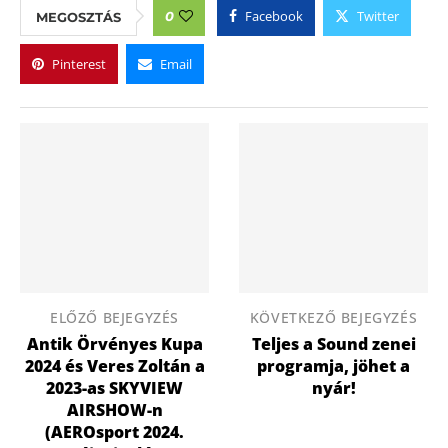
Facebook
Twitter
0
MEGOSZTÁS
Pinterest
Email
ELŐZŐ BEJEGYZÉS
KÖVETKEZŐ BEJEGYZÉS
Antik Örvényes Kupa
Teljes a Sound zenei
2024 és Veres Zoltán a
programja, jöhet a
2023-as SKYVIEW
nyár!
AIRSHOW-n
(AEROsport 2024.