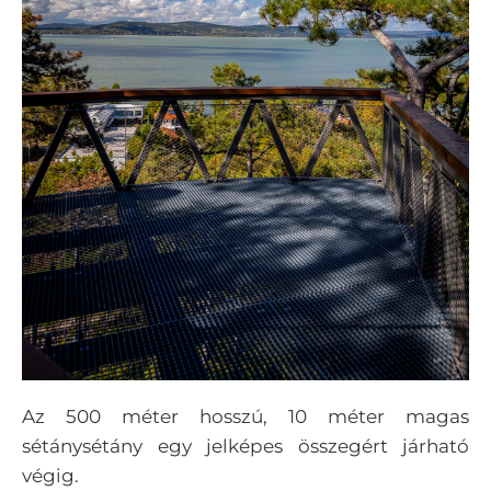
Az 500 méter hosszú, 10 méter magas
sétánysétány egy jelképes összegért járható
végig.