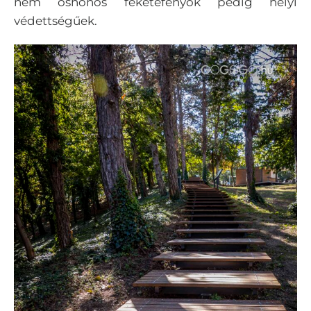
nem őshonos feketefenyők pedig helyi
védettségűek.