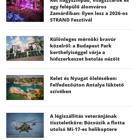
egy felépülő álomváros
Zamárdiban: Ilyen lesz a 2026-os
STRAND Fesztivál
Különleges mérnöki bravúr
közelről: a Budapest Park
kerthelyiséggel várja a
hídszerkeszet betolás nézőit
Kelet és Nyugat ölelésében:
Felfedezőúton Antalya lüktető
szívében
A légiszállítás veteránjának
tiszteletköre: Búcsúzik a flotta
utolsó Mi-17-es helikoptere