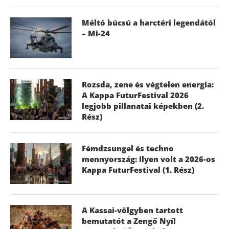
Méltó búcsú a harctéri legendától
– Mi-24
Rozsda, zene és végtelen energia:
A Kappa FuturFestival 2026
legjobb pillanatai képekben (2.
Rész)
Fémdzsungel és techno
mennyország: Ilyen volt a 2026-os
Kappa FuturFestival (1. Rész)
A Kassai-völgyben tartott
bemutatót a Zengő Nyíl