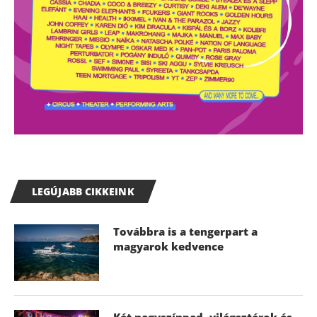
LEGÚJABB CIKKEINK
Továbbra is a tengerpart a
magyarok kedvence
Két nagyszínpad, világsztárok és