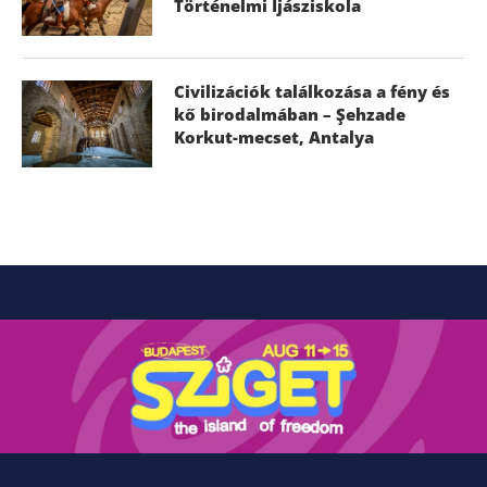
Történelmi Íjásziskola
Civilizációk találkozása a fény és
kő birodalmában – Şehzade
Korkut-mecset, Antalya