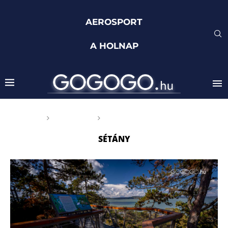
AEROSPORT
A HOLNAP
Főoldal
Címkék
Posts tagged with "sétány"
SÉTÁNY