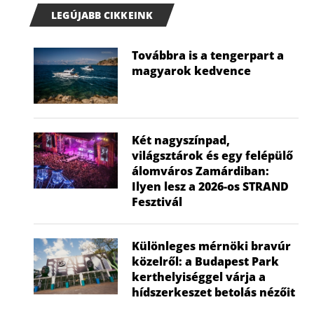
LEGÚJABB CIKKEINK
Továbbra is a tengerpart a
magyarok kedvence
Két nagyszínpad,
világsztárok és egy felépülő
álomváros Zamárdiban:
Ilyen lesz a 2026-os STRAND
Fesztivál
Különleges mérnöki bravúr
közelről: a Budapest Park
kerthelyiséggel várja a
hídszerkeszet betolás nézőit