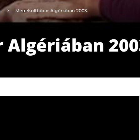
a
Menekülttábor Algériában 2003.
 Algériában 200