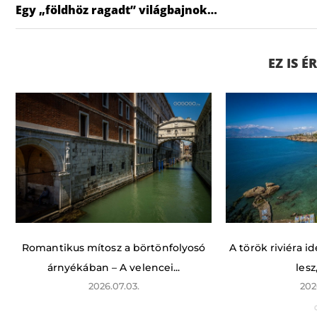
Egy „földhöz ragadt” világbajnok…
EZ IS 
Romantikus mítosz a börtönfolyosó
A török riviéra 
árnyékában – A velencei...
lesz
2026.07.03.
202