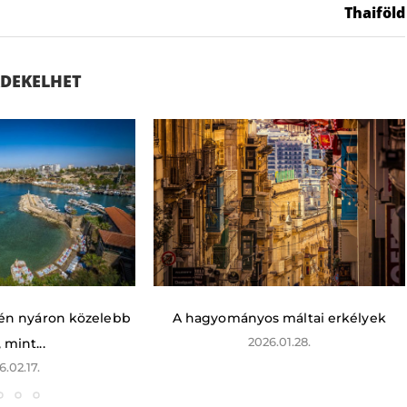
Thaiföld
ÉRDEKELHET
idén nyáron közelebb
A hagyományos máltai erkélyek
2026.01.28.
, mint...
6.02.17.