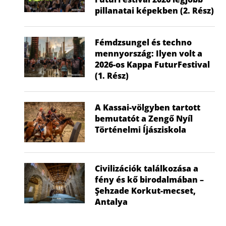
pillanatai képekben (2. Rész)
Fémdzsungel és techno
mennyország: Ilyen volt a
2026-os Kappa FuturFestival
(1. Rész)
A Kassai-völgyben tartott
bemutatót a Zengő Nyíl
Történelmi Íjásziskola
Civilizációk találkozása a
fény és kő birodalmában –
Şehzade Korkut-mecset,
Antalya