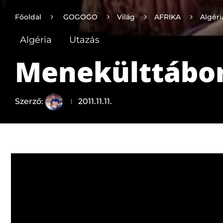
Főoldal
GOGOGO
Világ
AFRIKA
Algéri
Algéria
Utazás
Menekülttábor
Szerző:
2011.11.11.