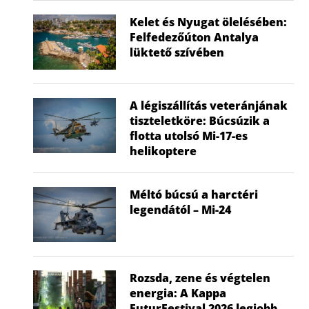
Kelet és Nyugat ölelésében:
Felfedezőúton Antalya
lüktető szívében
A légiszállítás veteránjának
tiszteletköre: Búcsúzik a
flotta utolsó Mi-17-es
helikoptere
Méltó búcsú a harctéri
legendától – Mi-24
Régi korok csodás hajói – Neszmélyi
Kastély maraton
2022
Hajóskanzen
Rozsda, zene és végtelen
2022.02.20.
energia: A Kappa
FuturFestival 2026 legjobb