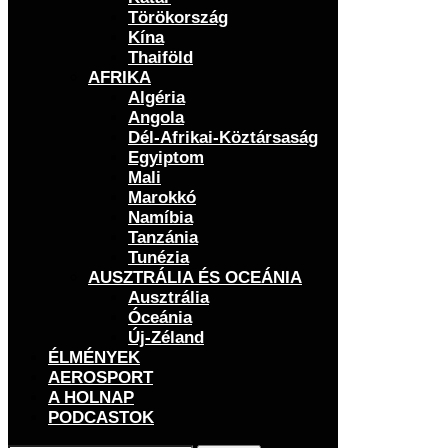
Törökország
Kína
Thaiföld
AFRIKA
Algéria
Angola
Dél-Afrikai-Köztársaság
Egyiptom
Mali
Marokkó
Namíbia
Tanzánia
Tunézia
AUSZTRÁLIA ÉS OCEÁNIA
Ausztrália
Óceánia
Új-Zéland
ÉLMÉNYEK
AEROSPORT
A HOLNAP
PODCASTOK