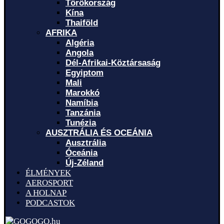
Törökország
Kína
Thaiföld
AFRIKA
Algéria
Angola
Dél-Afrikai-Köztársaság
Egyiptom
Mali
Marokkó
Namíbia
Tanzánia
Tunézia
AUSZTRÁLIA ÉS OCEÁNIA
Ausztrália
Óceánia
Új-Zéland
ÉLMÉNYEK
AEROSPORT
A HOLNAP
PODCASTOK