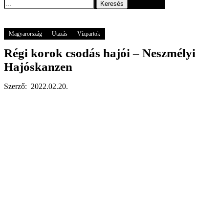
Keresés
Főoldal
GOGOGO
Magyarország
Régi korok csodás hajói – Neszmélyi
Hajóskanzen
Magyarország
Utazás
Vízpartok
Régi korok csodás hajói – Neszmélyi
Hajóskanzen
Szerző:
2022.02.20.