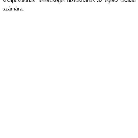
kikapcsolódási lehetőséget biztosítanak az egész család
számára.