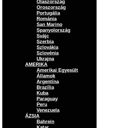
Olaszország
Oroszország
Portugália
Románia
San Marino
Spanyolország
Svájc
Szerbia
Szlovákia
Szlovénia
Ukrajna
AMERIKA
Amerikai Egyesült
Államok
Argentína
Brazília
Kuba
Paraguay
Peru
Venezuela
ÁZSIA
Bahrein
Katar