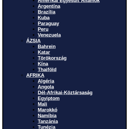
Amerikai Egyesült Államok
Argentína
Brazília
Kuba
Paraguay
Peru
Venezuela
ÁZSIA
Bahrein
Katar
Törökország
Kína
Thaiföld
AFRIKA
Algéria
Angola
Dél-Afrikai-Köztársaság
Egyiptom
Mali
Marokkó
Namíbia
Tanzánia
Tunézia