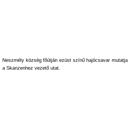
Neszmély község főútján ezüst színű hajócsavar mutatja
a Skanzenhez vezető utat.