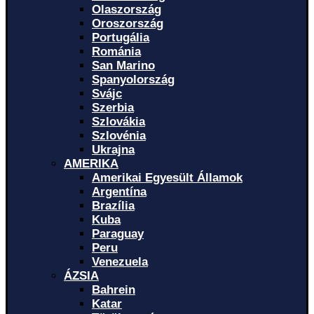
Olaszország
Oroszország
Portugália
Románia
San Marino
Spanyolország
Svájc
Szerbia
Szlovákia
Szlovénia
Ukrajna
AMERIKA
Amerikai Egyesült Államok
Argentína
Brazília
Kuba
Paraguay
Peru
Venezuela
ÁZSIA
Bahrein
Katar