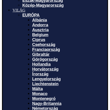
Észak-Magyarország
Közép-Magyarország
VILÁG
EURÓPA
Albánia
Andorra
Ausztria
Belgium
Ciprus
Csehország
Franciaország
Gibraltár
Görögország
Hollandia
Horvátország
Írország
Lengyelország
Liechtenstein
Málta
Monaco
Montenegró
Nagy-Britannia
Németország