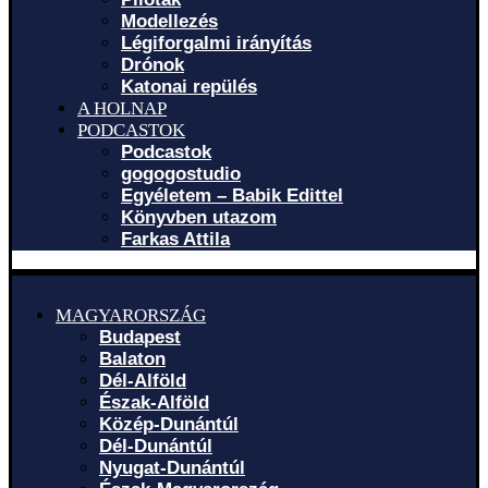
Modellezés
Légiforgalmi irányítás
Drónok
Katonai repülés
A HOLNAP
PODCASTOK
Podcastok
gogogostudio
Egyéletem – Babik Edittel
Könyvben utazom
Farkas Attila
MAGYARORSZÁG
Budapest
Balaton
Dél-Alföld
Észak-Alföld
Közép-Dunántúl
Dél-Dunántúl
Nyugat-Dunántúl