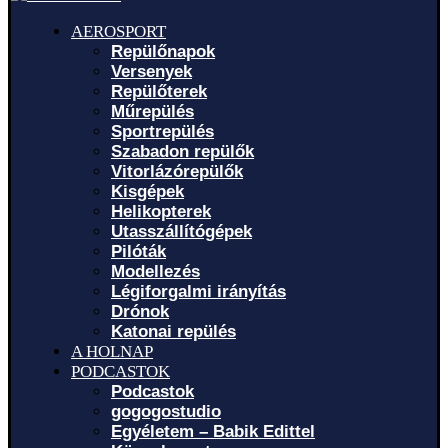
AEROSPORT
Repülőnapok
Versenyek
Repülőterek
Műrepülés
Sportrepülés
Szabadon repülők
Vitorlázórepülők
Kisgépek
Helikopterek
Utasszállítógépek
Pilóták
Modellezés
Légiforgalmi irányítás
Drónok
Katonai repülés
A HOLNAP
PODCASTOK
Podcastok
gogogostudio
Egyéletem – Babik Edittel