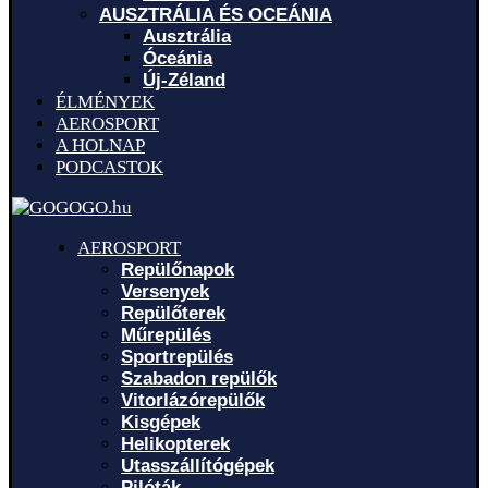
AUSZTRÁLIA ÉS OCEÁNIA
Ausztrália
Óceánia
Új-Zéland
ÉLMÉNYEK
AEROSPORT
A HOLNAP
PODCASTOK
AEROSPORT
Repülőnapok
Versenyek
Repülőterek
Műrepülés
Sportrepülés
Szabadon repülők
Vitorlázórepülők
Kisgépek
Helikopterek
Utasszállítógépek
Pilóták