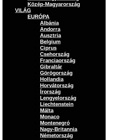
Közép-Magyarország
VILÁG
EURÓPA
Albánia
Andorra
Ausztria
Belgium
Ciprus
Csehország
Franciaország
Gibraltár
Görögország
Hollandia
Horvátország
Írország
Lengyelország
Liechtenstein
Málta
Monaco
Montenegró
Nagy-Britannia
Németország