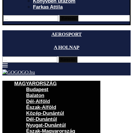
Könyvben utazom
Farkas Attila
Keresés
AEROSPORT
A HOLNAP
Keresés
MAGYARORSZÁG
Budapest
Balaton
Dél-Alföld
Észak-Alföld
Közép-Dunántúl
Dél-Dunántúl
Nyugat-Dunántúl
Észak-Magyarország