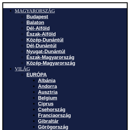
MAGYARORSZÁG
Budapest
Balaton
Dél-Alföld
Észak-Alföld
Közép-Dunántúl
Dél-Dunántúl
Nyugat-Dunántúl
Észak-Magyarország
Közép-Magyarország
VILÁG
EURÓPA
Albánia
Andorra
Ausztria
Belgium
Ciprus
Csehország
Franciaország
Gibraltár
Görögország