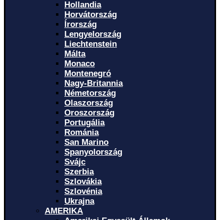
Hollandia
Horvátország
Írország
Lengyelország
Liechtenstein
Málta
Monaco
Montenegró
Nagy-Britannia
Németország
Olaszország
Oroszország
Portugália
Románia
San Marino
Spanyolország
Svájc
Szerbia
Szlovákia
Szlovénia
Ukrajna
AMERIKA