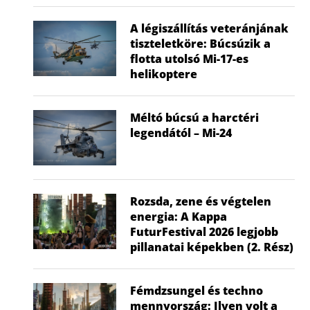
A légiszállítás veteránjának
tiszteletköre: Búcsúzik a
flotta utolsó Mi-17-es
helikoptere
Méltó búcsú a harctéri
legendától – Mi-24
Rozsda, zene és végtelen
energia: A Kappa
FuturFestival 2026 legjobb
pillanatai képekben (2. Rész)
Fémdzsungel és techno
mennyország: Ilyen volt a