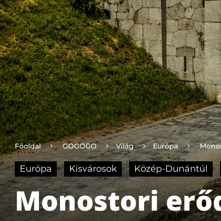
Főoldal
GOGOGO
Világ
Európa
Monos
Európa
Kisvárosok
Közép-Dunántúl
Monostori erő