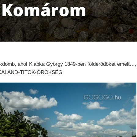
 – Komárom
kdomb, ahol Klapka György 1849-ben földerődöket emelt…,
űnt…. KALAND-TITOK-ÖRÖKSÉG.