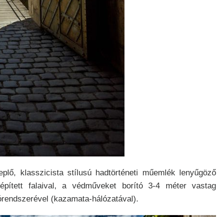
lő, klasszicista stílusú hadtörténeti műemlék lenyűgöző
 épített falaival, a védműveket borító 3-4 méter vastag
osórendszerével (kazamata-hálózatával).