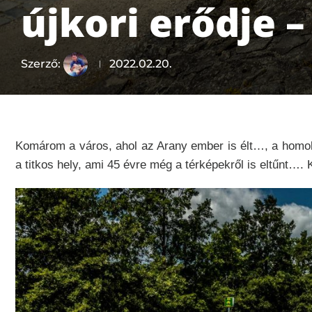
újkori erődje
Szerző:
2022.02.20.
Komárom a város, ahol az Arany ember is élt…, a homo
a titkos hely, ami 45 évre még a térképekről is elt