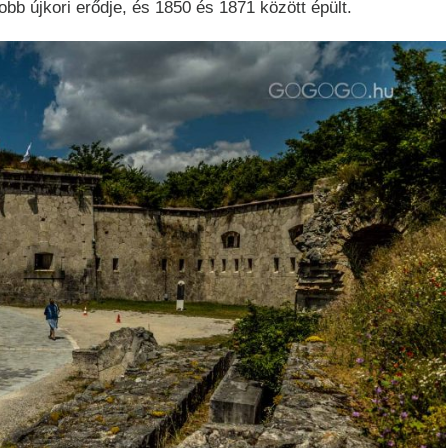
 újkori erődje, és 1850 és 1871 között épült.