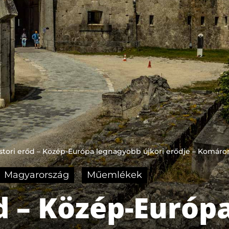
tori erőd – Közép-Európa legnagyobb újkori erődje – Komár
Magyarország
Műemlékek
d – Közép-Európ