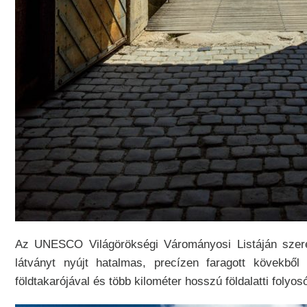
Az UNESCO Világörökségi Várományosi Listáján szerep
látványt nyújt hatalmas, precízen faragott kövekből
földtakarójával és több kilométer hosszú földalatti foly