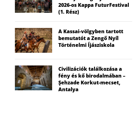
2026-os Kappa FuturFestival
(1. Rész)
A Kassai-völgyben tartott
bemutatót a Zengő Nyíl
Történelmi Íjásziskola
Civilizációk találkozása a
fény és kő birodalmában –
Şehzade Korkut-mecset,
Antalya