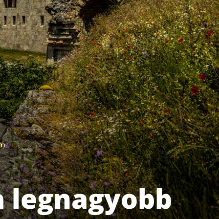
om
a legnagyobb