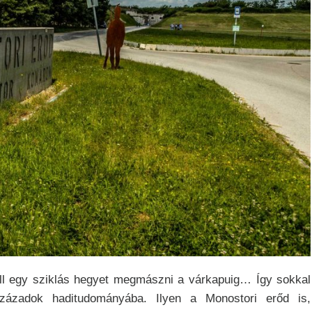
ell egy sziklás hegyet megmászni a várkapuig… Így sokkal
századok haditudományába. Ilyen a
Monostori erőd is,