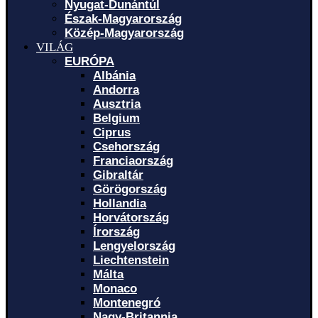
Nyugat-Dunántúl
Észak-Magyarország
Közép-Magyarország
VILÁG
EURÓPA
Albánia
Andorra
Ausztria
Belgium
Ciprus
Csehország
Franciaország
Gibraltár
Görögország
Hollandia
Horvátország
Írország
Lengyelország
Liechtenstein
Málta
Monaco
Montenegró
Nagy-Britannia