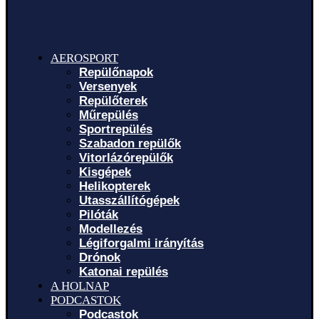
AEROSPORT
Repülőnapok
Versenyek
Repülőterek
Műrepülés
Sportrepülés
Szabadon repülők
Vitorlázórepülők
Kisgépek
Helikopterek
Utasszállítógépek
Pilóták
Modellezés
Légiforgalmi irányítás
Drónok
Katonai repülés
A HOLNAP
PODCASTOK
Podcastok