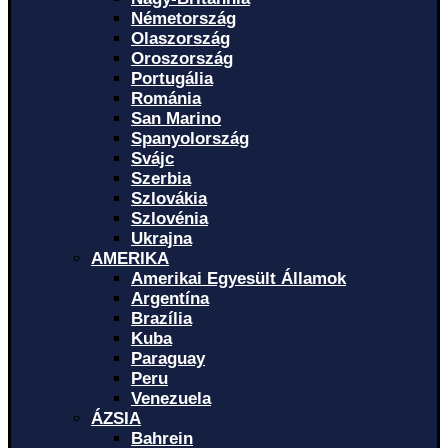
Németország
Olaszország
Oroszország
Portugália
Románia
San Marino
Spanyolország
Svájc
Szerbia
Szlovákia
Szlovénia
Ukrajna
AMERIKA
Amerikai Egyesült Államok
Argentína
Brazília
Kuba
Paraguay
Peru
Venezuela
ÁZSIA
Bahrein