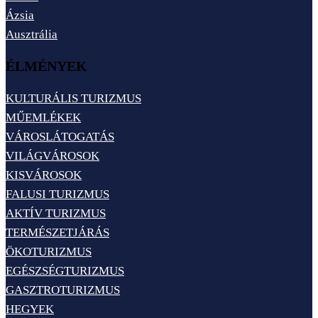
Ázsia
Ausztrália
ÉLMÉNYEK
KULTURÁLIS TURIZMUS
MŰEMLÉKEK
VÁROSLÁTOGATÁS
VILÁGVÁROSOK
KISVÁROSOK
FALUSI TURIZMUS
AKTÍV TURIZMUS
TERMÉSZETJÁRÁS
ÖKOTURIZMUS
EGÉSZSÉGTURIZMUS
GASZTROTURIZMUS
HEGYEK