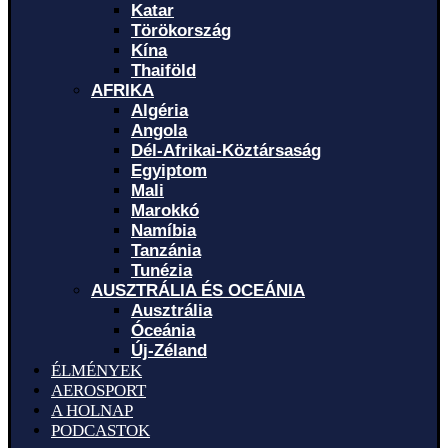
Katar
Törökország
Kína
Thaiföld
AFRIKA
Algéria
Angola
Dél-Afrikai-Köztársaság
Egyiptom
Mali
Marokkó
Namíbia
Tanzánia
Tunézia
AUSZTRÁLIA ÉS OCEÁNIA
Ausztrália
Óceánia
Új-Zéland
ÉLMÉNYEK
AEROSPORT
A HOLNAP
PODCASTOK