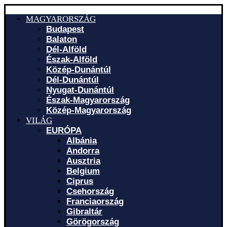
MAGYARORSZÁG
Budapest
Balaton
Dél-Alföld
Észak-Alföld
Közép-Dunántúl
Dél-Dunántúl
Nyugat-Dunántúl
Észak-Magyarország
Közép-Magyarország
VILÁG
EURÓPA
Albánia
Andorra
Ausztria
Belgium
Ciprus
Csehország
Franciaország
Gibraltár
Görögország