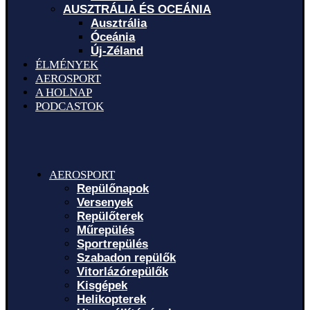
AUSZTRÁLIA ÉS OCEÁNIA
Ausztrália
Óceánia
Új-Zéland
ÉLMÉNYEK
AEROSPORT
A HOLNAP
PODCASTOK
AEROSPORT
Repülőnapok
Versenyek
Repülőterek
Műrepülés
Sportrepülés
Szabadon repülők
Vitorlázórepülők
Kisgépek
Helikopterek