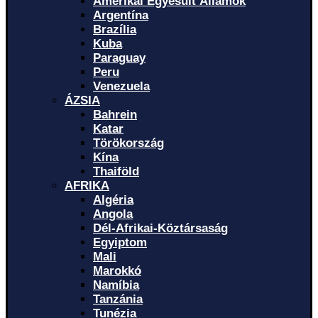
Amerikai Egyesült Államok
Argentína
Brazília
Kuba
Paraguay
Peru
Venezuela
ÁZSIA
Bahrein
Katar
Törökország
Kína
Thaiföld
AFRIKA
Algéria
Angola
Dél-Afrikai-Köztársaság
Egyiptom
Mali
Marokkó
Namíbia
Tanzánia
Tunézia