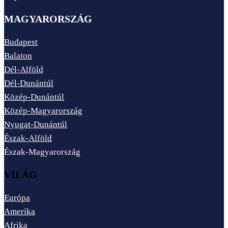
MAGYARORSZÁG
Budapest
Balaton
Dél-Alföld
Dél-Dunántúl
Közép-Dunántúl
Közép-Magyarország
Nyugat-Dunántúl
Észak-Alföld
Észak-Magyarország
VILÁG
Európa
Amerika
Afrika