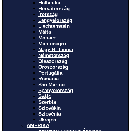
Hollandia
Horvátország
Írország
Lengyelország
Liechtenstein
Málta
Monaco
Montenegró
Nagy-Britannia
Németország
Olaszország
Oroszország
Portugália
Románia
San Marino
Spanyolország
Svájc
Szerbia
Szlovákia
Szlovénia
Ukrajna
AMERIKA