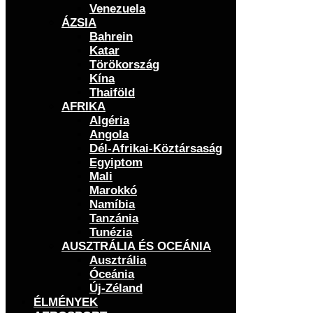
Venezuela
ÁZSIA
Bahrein
Katar
Törökország
Kína
Thaiföld
AFRIKA
Algéria
Angola
Dél-Afrikai-Köztársaság
Egyiptom
Mali
Marokkó
Namíbia
Tanzánia
Tunézia
AUSZTRÁLIA ÉS OCEÁNIA
Ausztrália
Óceánia
Új-Zéland
ÉLMÉNYEK