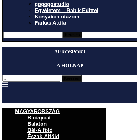
gogogostudio
Egyéletem – Babik Edittel
Könyvben utazom
Farkas Attila
Keresés
AEROSPORT
A HOLNAP
Keresés
MAGYARORSZÁG
Budapest
Balaton
Dél-Alföld
Észak-Alföld