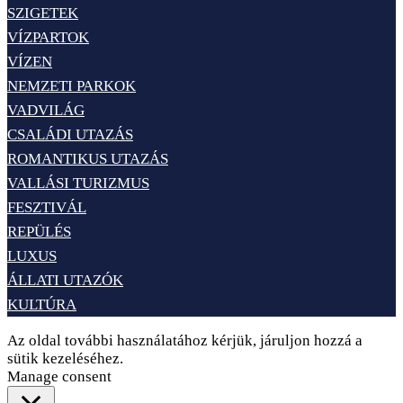
SZIGETEK
VÍZPARTOK
VÍZEN
NEMZETI PARKOK
VADVILÁG
CSALÁDI UTAZÁS
ROMANTIKUS UTAZÁS
VALLÁSI TURIZMUS
FESZTIVÁL
REPÜLÉS
LUXUS
ÁLLATI UTAZÓK
KULTÚRA
Az oldal további használatához kérjük, járuljon hozzá a
sütik kezeléséhez.
Elfogadom
Adatvédelem
Manage consent