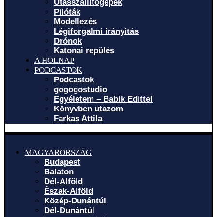
Utasszállítógépek
Pilóták
Modellezés
Légiforgalmi irányítás
Drónok
Katonai repülés
A HOLNAP
PODCASTOK
Podcastok
gogogostudio
Egyéletem – Babik Edittel
Könyvben utazom
Farkas Attila
MAGYARORSZÁG
Budapest
Balaton
Dél-Alföld
Észak-Alföld
Közép-Dunántúl
Dél-Dunántúl