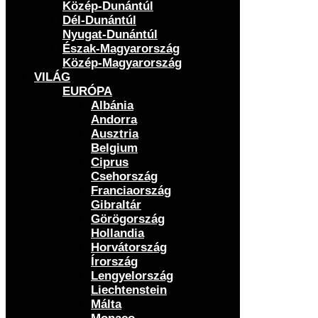
Közép-Dunántúl
Dél-Dunántúl
Nyugat-Dunántúl
Észak-Magyarország
Közép-Magyarország
VILÁG
EURÓPA
Albánia
Andorra
Ausztria
Belgium
Ciprus
Csehország
Franciaország
Gibraltár
Görögország
Hollandia
Horvátország
Írország
Lengyelország
Liechtenstein
Málta