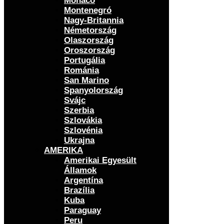
Monaco
Montenegró
Nagy-Britannia
Németország
Olaszország
Oroszország
Portugália
Románia
San Marino
Spanyolország
Svájc
Szerbia
Szlovákia
Szlovénia
Ukrajna
AMERIKA
Amerikai Egyesült
Államok
Argentína
Brazília
Kuba
Paraguay
Peru