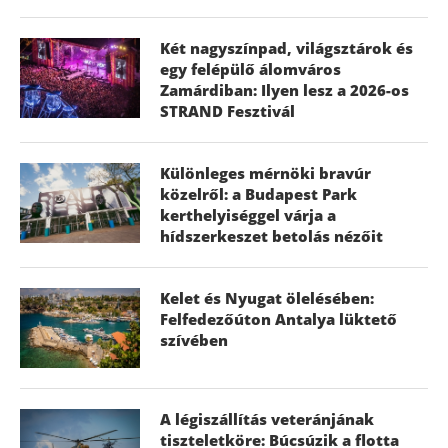
Két nagyszínpad, világsztárok és
egy felépülő álomváros
Zamárdiban: Ilyen lesz a 2026-os
STRAND Fesztivál
Különleges mérnöki bravúr
közelről: a Budapest Park
kerthelyiséggel várja a
hídszerkeszet betolás nézőit
Kelet és Nyugat ölelésében:
Felfedezőúton Antalya lüktető
szívében
A légiszállítás veteránjának
tiszteletköre: Búcsúzik a flotta