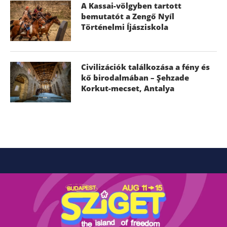
A Kassai-völgyben tartott
bemutatót a Zengő Nyíl
Történelmi Íjásziskola
Civilizációk találkozása a fény és
kő birodalmában – Şehzade
Korkut-mecset, Antalya