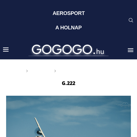
AEROSPORT
A HOLNAP
Főoldal
Címkék
Posts tagged with "G.222"
G.222