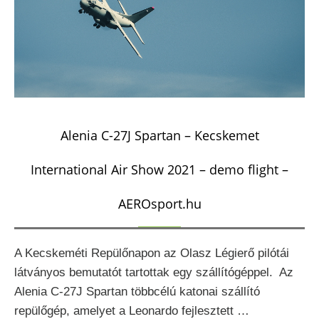
Alenia C-27J Spartan – Kecskemet
International Air Show 2021 – demo flight –
AEROsport.hu
A Kecskeméti Repülőnapon az Olasz Légierő pilótái
látványos bemutatót tartottak egy szállítógéppel. Az
Alenia C-27J Spartan többcélú katonai szállító
repülőgép, amelyet a Leonardo fejlesztett …