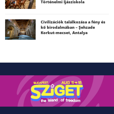
Történelmi Íjásziskola
Civilizációk találkozása a fény és
kő birodalmában – Şehzade
Korkut-mecset, Antalya