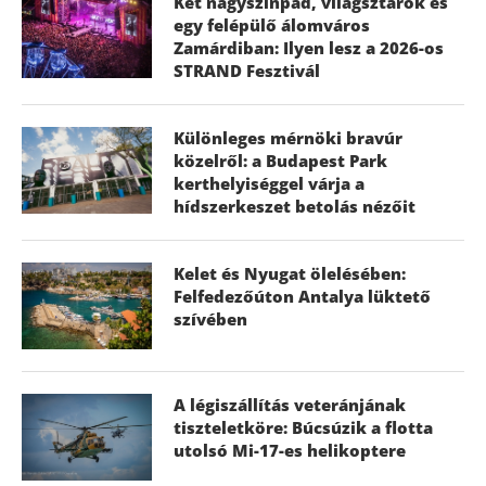
Két nagyszínpad, világsztárok és
egy felépülő álomváros
Zamárdiban: Ilyen lesz a 2026-os
STRAND Fesztivál
Különleges mérnöki bravúr
közelről: a Budapest Park
kerthelyiséggel várja a
hídszerkeszet betolás nézőit
Kelet és Nyugat ölelésében:
Felfedezőúton Antalya lüktető
szívében
A légiszállítás veteránjának
tiszteletköre: Búcsúzik a flotta
utolsó Mi-17-es helikoptere