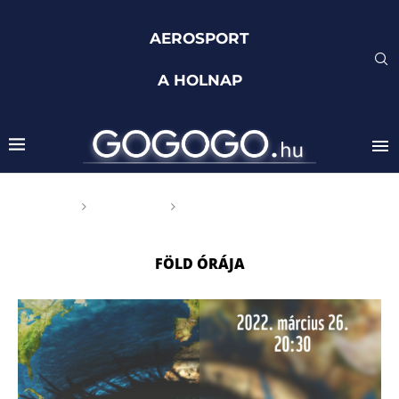
AEROSPORT
A HOLNAP
Főoldal
Címkék
Posts tagged with "Föld
órája"
FÖLD ÓRÁJA