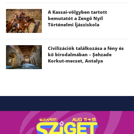
A Kassai-völgyben tartott
bemutatót a Zengő Nyíl
Történelmi Íjásziskola
Civilizációk találkozása a fény és
kő birodalmában – Şehzade
Korkut-mecset, Antalya