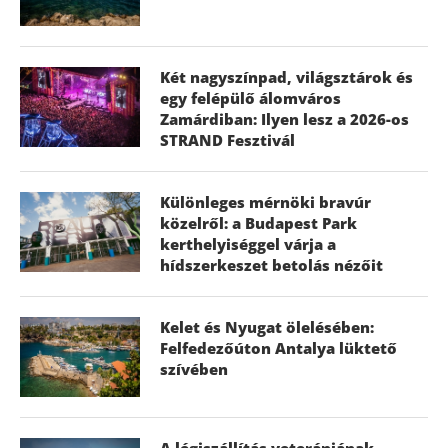
Két nagyszínpad, világsztárok és
egy felépülő álomváros
Zamárdiban: Ilyen lesz a 2026-os
STRAND Fesztivál
Különleges mérnöki bravúr
közelről: a Budapest Park
kerthelyiséggel várja a
hídszerkeszet betolás nézőit
Kelet és Nyugat ölelésében:
Felfedezőúton Antalya lüktető
szívében
A légiszállítás veteránjának