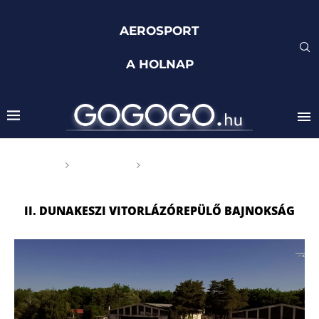
AEROSPORT
A HOLNAP
Főoldal
Címkék
Posts tagged with "II.
Dunakeszi Vitorlázórepülő Bajnokság"
II. DUNAKESZI VITORLÁZÓREPÜLŐ BAJNOKSÁG