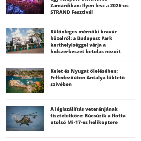
Zamárdiban: Ilyen lesz a 2026-os
STRAND Fesztivál
Különleges mérnöki bravúr
közelről: a Budapest Park
kerthelyiséggel várja a
hídszerkeszet betolás nézőit
Kelet és Nyugat ölelésében:
Felfedezőúton Antalya lüktető
szívében
A légiszállítás veteránjának
tiszteletköre: Búcsúzik a flotta
utolsó Mi-17-es helikoptere