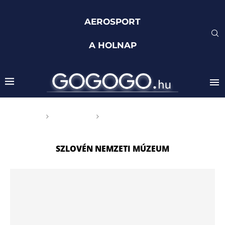
AEROSPORT
A HOLNAP
Főoldal
Címkék
Posts tagged with "Szlovén
Nemzeti Múzeum"
SZLOVÉN NEMZETI MÚZEUM