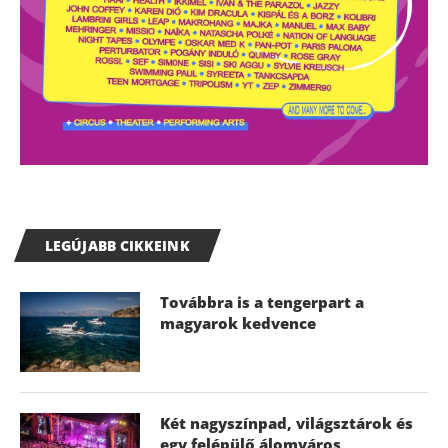
LEGÚJABB CIKKEINK
Továbbra is a tengerpart a
magyarok kedvence
Két nagyszínpad, világsztárok és
egy felépülő álomváros