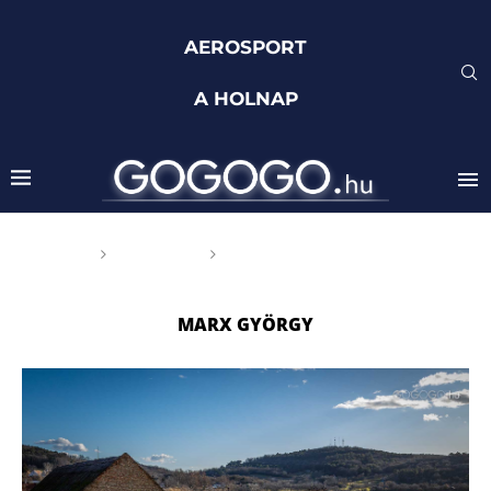
AEROSPORT
A HOLNAP
Főoldal
Címkék
Posts tagged with "Marx
György"
MARX GYÖRGY