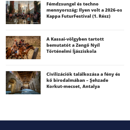
Fémdzsungel és techno
mennyország: Ilyen volt a 2026-os
Kappa FuturFestival (1. Rész)
A Kassai-völgyben tartott
bemutatót a Zengő Nyíl
Történelmi Íjásziskola
Civilizációk találkozása a fény és
kő birodalmában – Şehzade
Korkut-mecset, Antalya