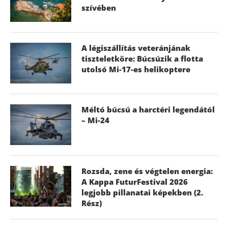
szívében
A légiszállítás veteránjának
tiszteletköre: Búcsúzik a flotta
utolsó Mi-17-es helikoptere
Méltó búcsú a harctéri legendától
– Mi-24
Rozsda, zene és végtelen energia:
A Kappa FuturFestival 2026
legjobb pillanatai képekben (2.
Rész)