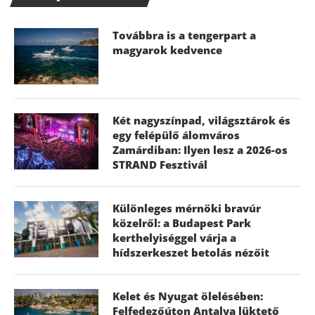
Továbbra is a tengerpart a
magyarok kedvence
Két nagyszínpad, világsztárok és
egy felépülő álomváros
Zamárdiban: Ilyen lesz a 2026-os
STRAND Fesztivál
Különleges mérnöki bravúr
közelről: a Budapest Park
kerthelyiséggel várja a
hídszerkeszet betolás nézőit
Kelet és Nyugat ölelésében:
Felfedezőúton Antalya lüktető