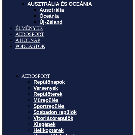
AUSZTRÁLIA ÉS OCEÁNIA
Ausztrália
Óceánia
Új-Zéland
ÉLMÉNYEK
AEROSPORT
A HOLNAP
PODCASTOK
AEROSPORT
Repülőnapok
Versenyek
Repülőterek
Műrepülés
Sportrepülés
Szabadon repülők
Vitorlázórepülők
Kisgépek
Helikopterek