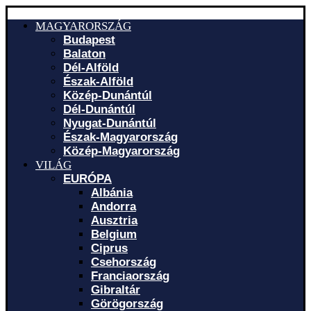
MAGYARORSZÁG
Budapest
Balaton
Dél-Alföld
Észak-Alföld
Közép-Dunántúl
Dél-Dunántúl
Nyugat-Dunántúl
Észak-Magyarország
Közép-Magyarország
VILÁG
EURÓPA
Albánia
Andorra
Ausztria
Belgium
Ciprus
Csehország
Franciaország
Gibraltár
Görögország