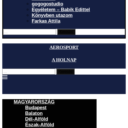
gogogostudio
Egyéletem – Babik Edittel
Könyvben utazom
Farkas Attila
Keresés
AEROSPORT
A HOLNAP
Keresés
MAGYARORSZÁG
Budapest
Balaton
Dél-Alföld
Észak-Alföld