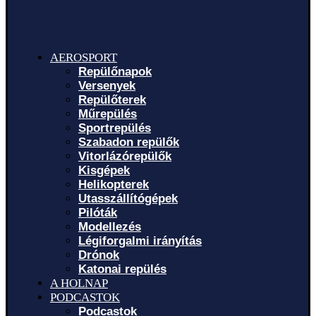
AEROSPORT
Repülőnapok
Versenyek
Repülőterek
Műrepülés
Sportrepülés
Szabadon repülők
Vitorlázórepülők
Kisgépek
Helikopterek
Utasszállítógépek
Pilóták
Modellezés
Légiforgalmi irányítás
Drónok
Katonai repülés
A HOLNAP
PODCASTOK
Podcastok