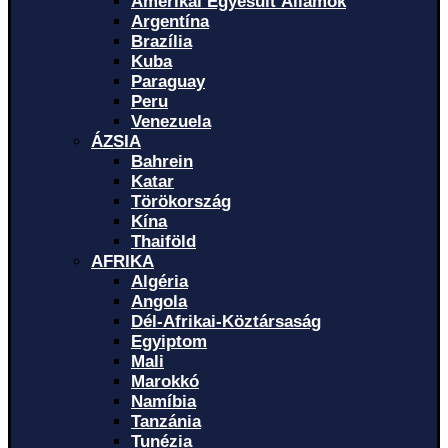
Amerikai Egyesült Államok
Argentína
Brazília
Kuba
Paraguay
Peru
Venezuela
ÁZSIA
Bahrein
Katar
Törökország
Kína
Thaiföld
AFRIKA
Algéria
Angola
Dél-Afrikai-Köztársaság
Egyiptom
Mali
Marokkó
Namíbia
Tanzánia
Tunézia