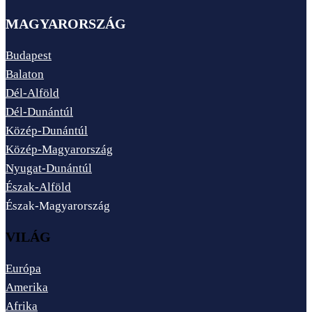
MAGYARORSZÁG
Budapest
Balaton
Dél-Alföld
Dél-Dunántúl
Közép-Dunántúl
Közép-Magyarország
Nyugat-Dunántúl
Észak-Alföld
Észak-Magyarország
VILÁG
Európa
Amerika
Afrika