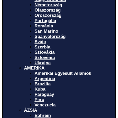
Németország
Olaszország
Oroszország
Portugália
Románia
San Marino
Spanyolország
Svájc
Szerbia
Szlovákia
Szlovénia
Ukrajna
AMERIKA
Amerikai Egyesült Államok
Argentína
Brazília
Kuba
Paraguay
Peru
Venezuela
ÁZSIA
Bahrein