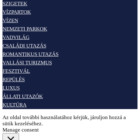
SZIGETEK
VÍZPARTOK
VÍZEN
NEMZETI PARKOK
VADVILÁG
CSALÁDI UTAZÁS
ROMANTIKUS UTAZÁS
VALLÁSI TURIZMUS
FESZTIVÁL
REPÜLÉS
LUXUS
ÁLLATI UTAZÓK
KULTÚRA
Az oldal további használatához kérjük, járuljon hozzá a
sütik kezeléséhez.
Elfogadom
Adatvédelem
Manage consent