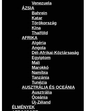
Venezuela
ÁZSIA
Bahrein
Katar
Törökország
Kína
Thaiföld
AFRIKA
Algéria
Angola
Dél-Afrikai-Köztársaság
Egyiptom
Mali
Marokkó
Namíbia
Tanzánia
Tunézia
AUSZTRÁLIA ÉS OCEÁNIA
Ausztrália
Óceánia
Új-Zéland
ÉLMÉNYEK