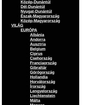
Közép-Dunántúl
Dél-Dunántúl
Nyugat-Dunántúl
Észak-Magyarország
Közép-Magyarország
VILÁG
EURÓPA
Albánia
Andorra
Ausztria
Belgium
Ciprus
Csehország
Franciaország
Gibraltár
Görögország
Hollandia
Horvátország
Írország
Lengyelország
Liechtenstein
Málta