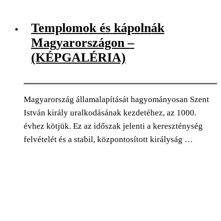
0
Facebook
Twitter
Pinterest
Email
Templomok és kápolnák
Magyarországon –
(KÉPGALÉRIA)
Magyarország államalapítását hagyományosan Szent
István király uralkodásának kezdetéhez, az 1000.
évhez kötjük. Ez az időszak jelenti a kereszténység
felvételét és a stabil, központosított királyság …
0
Facebook
Twitter
Pinterest
Email