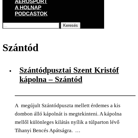
AEROSPORT
A HOLNAP
PODCASTOK
Keresés
Főoldal
Címkék
Posts tagged with "Szántód"
Szántód
Szántódpusztai Szent Kristóf
kápolna – Szántód
A megújult Szántódpuszta mellett érdemes a kis
dombon álló kápolnát is megtekinteni. A kápolna
mellől különleges kilátás nyílik a túlparton lévő
Tihanyi Bencés Apátságra. …