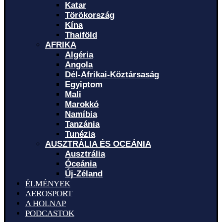
Katar
Törökország
Kína
Thaiföld
AFRIKA
Algéria
Angola
Dél-Afrikai-Köztársaság
Egyiptom
Mali
Marokkó
Namíbia
Tanzánia
Tunézia
AUSZTRÁLIA ÉS OCEÁNIA
Ausztrália
Óceánia
Új-Zéland
ÉLMÉNYEK
AEROSPORT
A HOLNAP
PODCASTOK