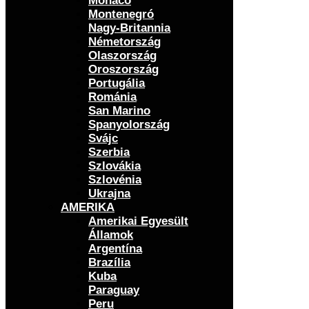
Monaco
Montenegró
Nagy-Britannia
Németország
Olaszország
Oroszország
Portugália
Románia
San Marino
Spanyolország
Svájc
Szerbia
Szlovákia
Szlovénia
Ukrajna
AMERIKA
Amerikai Egyesült
Államok
Argentína
Brazília
Kuba
Paraguay
Peru