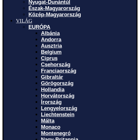
Nyugat-Dunántúl
Észak-Magyarország
Közép-Magyarország
VILÁG
EURÓPA
Albánia
Andorra
Ausztria
Belgium
Ciprus
Csehország
Franciaország
Gibraltár
Görögország
Hollandia
Horvátország
Írország
Lengyelország
Liechtenstein
Málta
Monaco
Montenegró
Nagy-Britannia