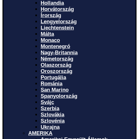
Hollandia
Horvátország
Írország
Lengyelország
Liechtenstein
Málta
Monaco
Montenegró
Nagy-Britannia
Németország
Olaszország
Oroszország
Portugália
Románia
San Marino
Spanyolország
Svájc
Szerbia
Szlovákia
Szlovénia
Ukrajna
AMERIKA