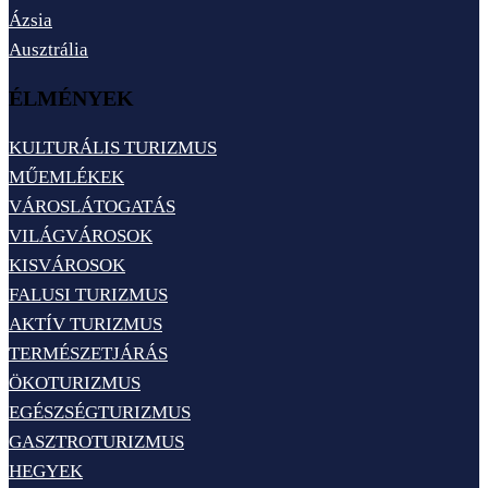
Ázsia
Ausztrália
ÉLMÉNYEK
KULTURÁLIS TURIZMUS
MŰEMLÉKEK
VÁROSLÁTOGATÁS
VILÁGVÁROSOK
KISVÁROSOK
FALUSI TURIZMUS
AKTÍV TURIZMUS
TERMÉSZETJÁRÁS
ÖKOTURIZMUS
EGÉSZSÉGTURIZMUS
GASZTROTURIZMUS
HEGYEK