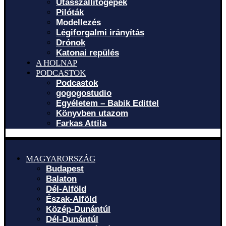
Utasszállítógépek
Pilóták
Modellezés
Légiforgalmi irányítás
Drónok
Katonai repülés
A HOLNAP
PODCASTOK
Podcastok
gogogostudio
Egyéletem – Babik Edittel
Könyvben utazom
Farkas Attila
MAGYARORSZÁG
Budapest
Balaton
Dél-Alföld
Észak-Alföld
Közép-Dunántúl
Dél-Dunántúl