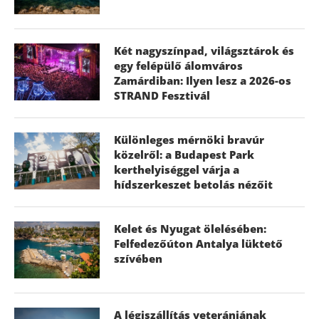
Két nagyszínpad, világsztárok és
egy felépülő álomváros
Zamárdiban: Ilyen lesz a 2026-os
STRAND Fesztivál
Különleges mérnöki bravúr
közelről: a Budapest Park
kerthelyiséggel várja a
hídszerkeszet betolás nézőit
Kelet és Nyugat ölelésében:
Felfedezőúton Antalya lüktető
szívében
A légiszállítás veteránjának