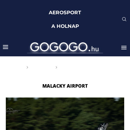
AEROSPORT
A HOLNAP
Főoldal
Címkék
Posts tagged with "Malacky
Airport"
MALACKY AIRPORT