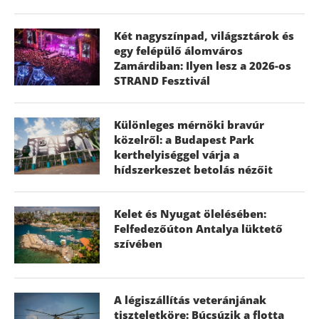
Két nagyszínpad, világsztárok és
egy felépülő álomváros
Zamárdiban: Ilyen lesz a 2026-os
STRAND Fesztivál
Különleges mérnöki bravúr
közelről: a Budapest Park
kerthelyiséggel várja a
hídszerkeszet betolás nézőit
Kelet és Nyugat ölelésében:
Felfedezőúton Antalya lüktető
szívében
A légiszállítás veteránjának
tiszteletköre: Búcsúzik a flotta