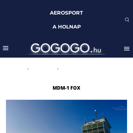
AEROSPORT
A HOLNAP
Főoldal
Címkék
Posts tagged with "MDM-1
Fox"
MDM-1 FOX