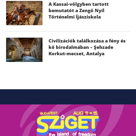
A Kassai-völgyben tartott
bemutatót a Zengő Nyíl
Történelmi Íjásziskola
Civilizációk találkozása a fény és
kő birodalmában – Şehzade
Korkut-mecset, Antalya