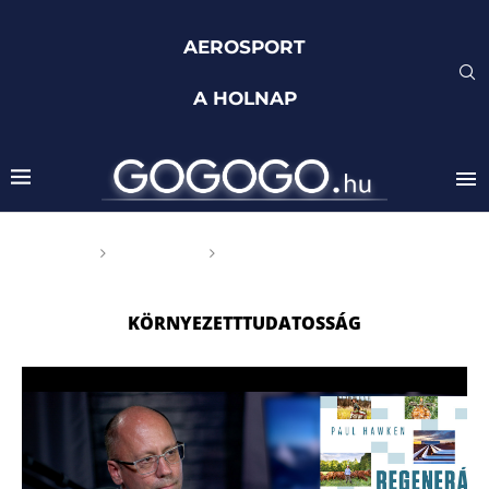
AEROSPORT
A HOLNAP
Főoldal
Címkék
Posts tagged with
"környezetttudatosság"
KÖRNYEZETTTUDATOSSÁG