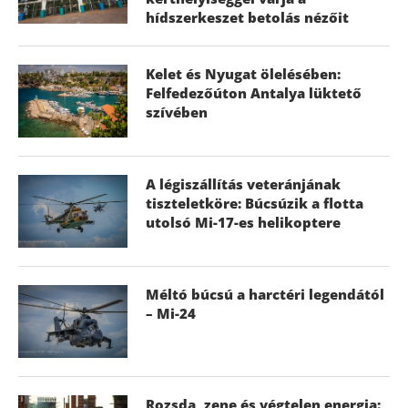
hídszerkeszet betolás nézőit
Kelet és Nyugat ölelésében:
Felfedezőúton Antalya lüktető
szívében
A légiszállítás veteránjának
tiszteletköre: Búcsúzik a flotta
utolsó Mi-17-es helikoptere
Méltó búcsú a harctéri legendától
– Mi-24
Rozsda, zene és végtelen energia: