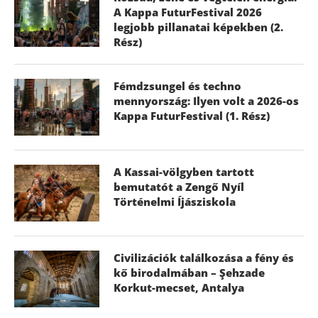
A Kappa FuturFestival 2026
legjobb pillanatai képekben (2.
Rész)
Fémdzsungel és techno
mennyország: Ilyen volt a 2026-os
Kappa FuturFestival (1. Rész)
A Kassai-völgyben tartott
bemutatót a Zengő Nyíl
Történelmi Íjásziskola
Civilizációk találkozása a fény és
kő birodalmában – Şehzade
Korkut-mecset, Antalya