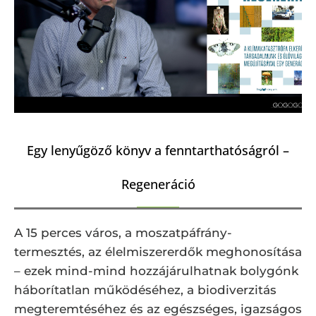
Egy lenyűgöző könyv a fenntarthatóságról –
Regeneráció
A 15 perces város, a moszatpáfrány-
termesztés, az élelmiszererdők meghonosítása
– ezek mind-mind hozzájárulhatnak bolygónk
háborítatlan működéséhez, a biodiverzitás
megteremtéséhez és az egészséges, igazságos