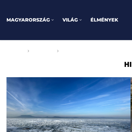
MAGYARORSZÁG
VILÁG
ÉLMÉNYEK
Főoldal
Címkék
Posts tagged with "hideg"
H