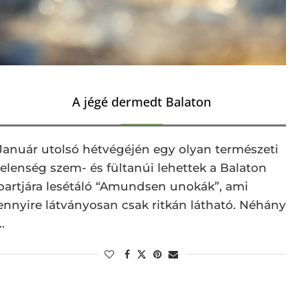
A jégé dermedt Balaton
Január utolsó hétvégéjén egy olyan természeti
jelenség szem- és fültanúi lehettek a Balaton
partjára lesétáló “Amundsen unokák”, ami
ennyire látványosan csak ritkán látható. Néhány
…