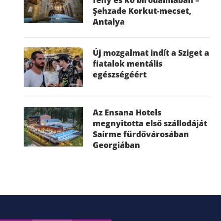
Şehzade Korkut-mecset,
Antalya
Új mozgalmat indít a Sziget a
fiatalok mentális
egészségéért
Az Ensana Hotels
megnyitotta első szállodáját
Sairme fürdővárosában
Georgiában