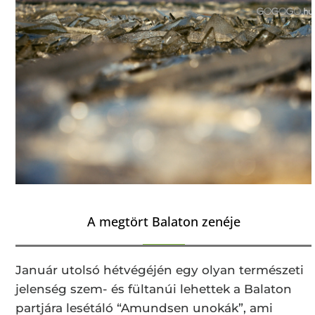
A megtört Balaton zenéje
Január utolsó hétvégéjén egy olyan természeti
jelenség szem- és fültanúi lehettek a Balaton
partjára lesétáló “Amundsen unokák”, ami