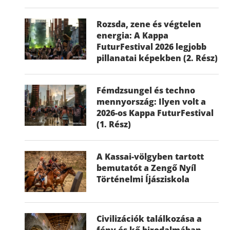
Rozsda, zene és végtelen
energia: A Kappa
FuturFestival 2026 legjobb
pillanatai képekben (2. Rész)
Fémdzsungel és techno
mennyország: Ilyen volt a
2026-os Kappa FuturFestival
(1. Rész)
A Kassai-völgyben tartott
bemutatót a Zengő Nyíl
Történelmi Íjásziskola
Civilizációk találkozása a
fény és kő birodalmában –