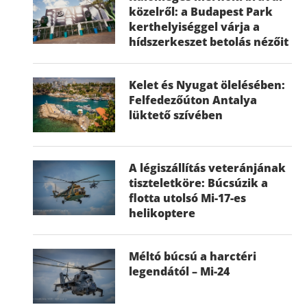
közelről: a Budapest Park
kerthelyiséggel várja a
hídszerkeszet betolás nézőit
Kelet és Nyugat ölelésében:
Felfedezőúton Antalya
lüktető szívében
A légiszállítás veteránjának
tiszteletköre: Búcsúzik a
flotta utolsó Mi-17-es
helikoptere
Méltó búcsú a harctéri
legendától – Mi-24