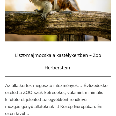
Liszt-majmocska a kastélykertben – Zoo
Herberstein
Az állatkertek megosztó intézmények… Évtizedekkel
ezelőtt a ZOO szűk ketreceket, valamint minimális
kifutóteret jelentett az egyébként rendkívüli
mozgásigényű állatoknak itt Közép-Európában. És
ezen kívűl …