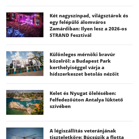
Két nagyszínpad, világsztárok és
egy felépülő álomváros
Zamárdiban: Ilyen lesz a 2026-os
STRAND Fesztivál
Különleges mérnöki bravúr
közelről: a Budapest Park
kerthelyiséggel várja a
hídszerkeszet betolás nézőit
Kelet és Nyugat ölelésében:
Felfedezőúton Antalya lüktető
szívében
A légiszállítás veteránjának
tiszteletköre: Búcsúzik a flotta