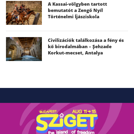
A Kassai-völgyben tartott
bemutatót a Zengő Nyíl
Történelmi Íjásziskola
Civilizációk találkozása a fény és
kő birodalmában – Şehzade
Korkut-mecset, Antalya