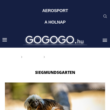
AEROSPORT
A HOLNAP
Főoldal
Címkék
Posts tagged with
"Siegmundsgarten"
SIEGMUNDSGARTEN