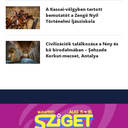
A Kassai-völgyben tartott
bemutatót a Zengő Nyíl
Történelmi Íjásziskola
Civilizációk találkozása a fény és
kő birodalmában – Şehzade
Korkut-mecset, Antalya