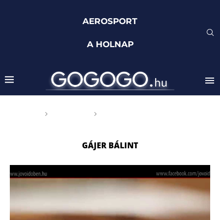
AEROSPORT
A HOLNAP
Főoldal
Címkék
Posts tagged with "Gájer
Bálint"
GÁJER BÁLINT