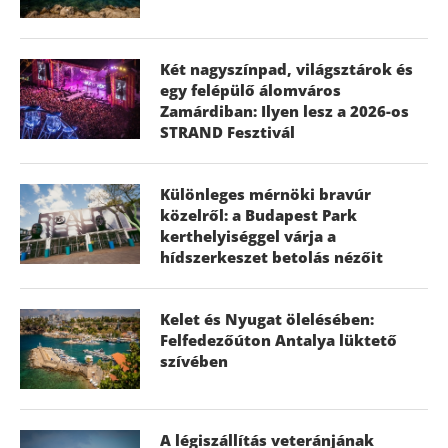
Két nagyszínpad, világsztárok és
egy felépülő álomváros
Zamárdiban: Ilyen lesz a 2026-os
STRAND Fesztivál
Különleges mérnöki bravúr
közelről: a Budapest Park
kerthelyiséggel várja a
hídszerkeszet betolás nézőit
Kelet és Nyugat ölelésében:
Felfedezőúton Antalya lüktető
szívében
A légiszállítás veteránjának