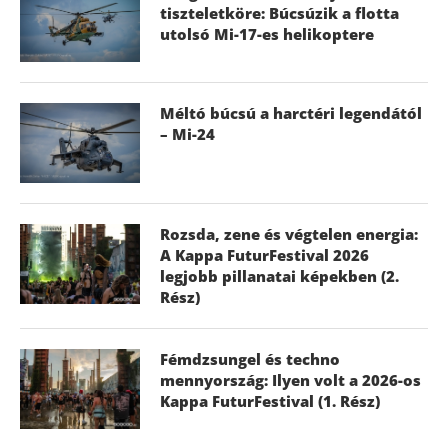
tiszteletköre: Búcsúzik a flotta
utolsó Mi-17-es helikoptere
Méltó búcsú a harctéri legendától
– Mi-24
Rozsda, zene és végtelen energia:
A Kappa FuturFestival 2026
legjobb pillanatai képekben (2.
Rész)
Fémdzsungel és techno
mennyország: Ilyen volt a 2026-os
Kappa FuturFestival (1. Rész)