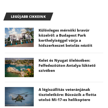
LEGÚJABB CIKKEINK
Különleges mérnöki bravúr
közelről: a Budapest Park
kerthelyiséggel várja a
hídszerkeszet betolás nézőit
Kelet és Nyugat ölelésében:
Felfedezőúton Antalya lüktető
szívében
A légiszállítás veteránjának
tiszteletköre: Búcsúzik a flotta
utolsó Mi-17-es helikoptere