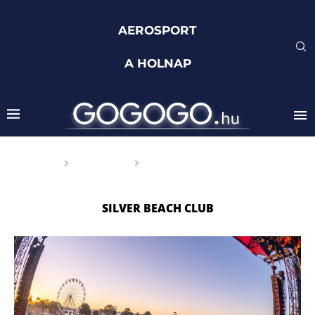
AEROSPORT
A HOLNAP
Főoldal
Címkék
Posts tagged with "Silver
Beach Club"
SILVER BEACH CLUB