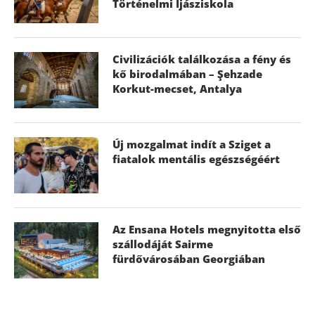
Történelmi Íjásziskola
Civilizációk találkozása a fény és
kő birodalmában – Şehzade
Korkut-mecset, Antalya
Új mozgalmat indít a Sziget a
fiatalok mentális egészségéért
Az Ensana Hotels megnyitotta első
szállodáját Sairme
fürdővárosában Georgiában