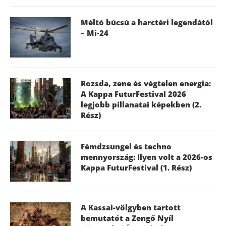
Méltó búcsú a harctéri legendától
– Mi-24
Rozsda, zene és végtelen energia:
A Kappa FuturFestival 2026
legjobb pillanatai képekben (2.
Rész)
Fémdzsungel és techno
mennyország: Ilyen volt a 2026-os
Kappa FuturFestival (1. Rész)
A Kassai-völgyben tartott
bemutatót a Zengő Nyíl