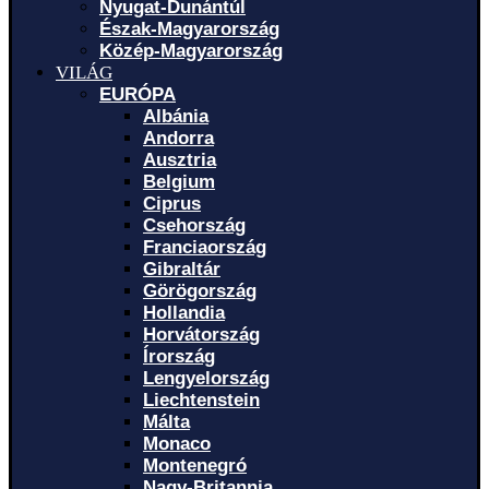
Nyugat-Dunántúl
Észak-Magyarország
Közép-Magyarország
VILÁG
EURÓPA
Albánia
Andorra
Ausztria
Belgium
Ciprus
Csehország
Franciaország
Gibraltár
Görögország
Hollandia
Horvátország
Írország
Lengyelország
Liechtenstein
Málta
Monaco
Montenegró
Nagy-Britannia