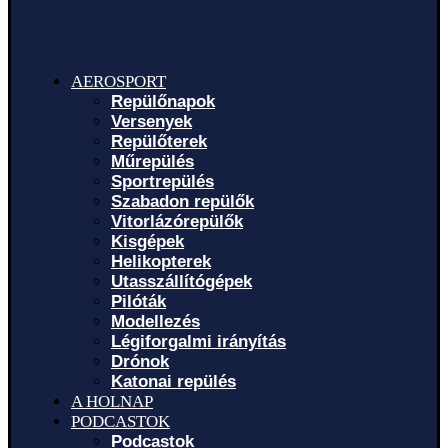
AEROSPORT
Repülőnapok
Versenyek
Repülőterek
Műrepülés
Sportrepülés
Szabadon repülők
Vitorlázórepülők
Kisgépek
Helikopterek
Utasszállítógépek
Pilóták
Modellezés
Légiforgalmi irányítás
Drónok
Katonai repülés
A HOLNAP
PODCASTOK
Podcastok