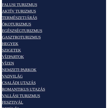
FALUSI TURIZMUS
AKTÍV TURIZMUS
TERMÉSZETJÁRÁS
ÖKOTURIZMUS
EGÉSZSÉGTURIZMUS
GASZTROTURIZMUS
HEGYEK
SZIGETEK
VÍZPARTOK
VÍZEN
NEMZETI PARKOK
VADVILÁG
CSALÁDI UTAZÁS
ROMANTIKUS UTAZÁS
VALLÁSI TURIZMUS
FESZTIVÁL