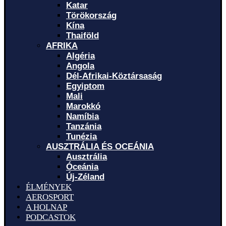
Katar
Törökország
Kína
Thaiföld
AFRIKA
Algéria
Angola
Dél-Afrikai-Köztársaság
Egyiptom
Mali
Marokkó
Namíbia
Tanzánia
Tunézia
AUSZTRÁLIA ÉS OCEÁNIA
Ausztrália
Óceánia
Új-Zéland
ÉLMÉNYEK
AEROSPORT
A HOLNAP
PODCASTOK