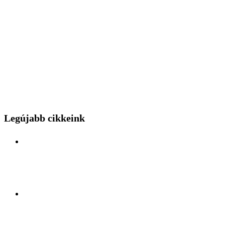
Legújabb cikkeink
Különleges mérnöki bravúr közelről: a Budapest
Park kerthelyiséggel várja a hídszerkeszet betolás
nézőit
Kelet és Nyugat ölelésében: Felfedezőúton Antalya
lüktető szívében