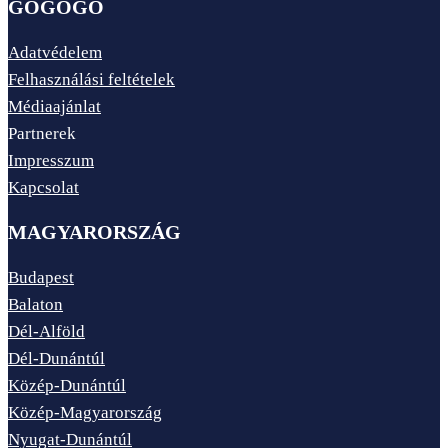
GOGOGO
Adatvédelem
Felhasználási feltételek
Médiaajánlat
Partnerek
Impresszum
Kapcsolat
MAGYARORSZÁG
Budapest
Balaton
Dél-Alföld
Dél-Dunántúl
Közép-Dunántúl
Közép-Magyarország
Nyugat-Dunántúl