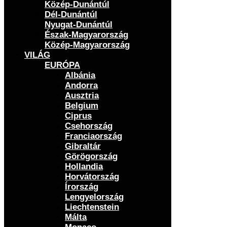
Közép-Dunántúl
Dél-Dunántúl
Nyugat-Dunántúl
Észak-Magyarország
Közép-Magyarország
VILÁG
EURÓPA
Albánia
Andorra
Ausztria
Belgium
Ciprus
Csehország
Franciaország
Gibraltár
Görögország
Hollandia
Horvátország
Írország
Lengyelország
Liechtenstein
Málta