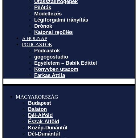
Utasszállítógépek
Pilóták
Modellezés
Légiforgalmi irányítás
Drónok
Katonai repülés
A HOLNAP
PODCASTOK
Podcastok
gogogostudio
Egyéletem – Babik Edittel
Könyvben utazom
Farkas Attila
MAGYARORSZÁG
Budapest
Balaton
Dél-Alföld
Észak-Alföld
Közép-Dunántúl
Dél-Dunántúl