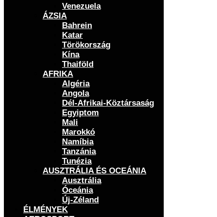
Venezuela
ÁZSIA
Bahrein
Katar
Törökország
Kína
Thaiföld
AFRIKA
Algéria
Angola
Dél-Afrikai-Köztársaság
Egyiptom
Mali
Marokkó
Namíbia
Tanzánia
Tunézia
AUSZTRÁLIA ÉS OCEÁNIA
Ausztrália
Óceánia
Új-Zéland
ÉLMÉNYEK