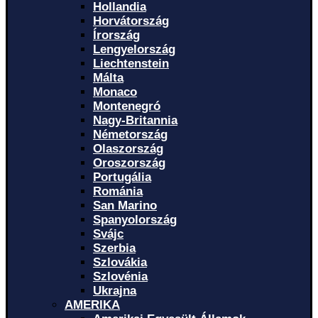
Hollandia
Horvátország
Írország
Lengyelország
Liechtenstein
Málta
Monaco
Montenegró
Nagy-Britannia
Németország
Olaszország
Oroszország
Portugália
Románia
San Marino
Spanyolország
Svájc
Szerbia
Szlovákia
Szlovénia
Ukrajna
AMERIKA