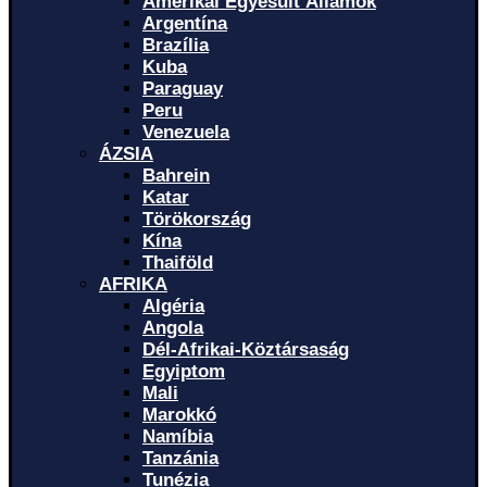
Amerikai Egyesült Államok
Argentína
Brazília
Kuba
Paraguay
Peru
Venezuela
ÁZSIA
Bahrein
Katar
Törökország
Kína
Thaiföld
AFRIKA
Algéria
Angola
Dél-Afrikai-Köztársaság
Egyiptom
Mali
Marokkó
Namíbia
Tanzánia
Tunézia