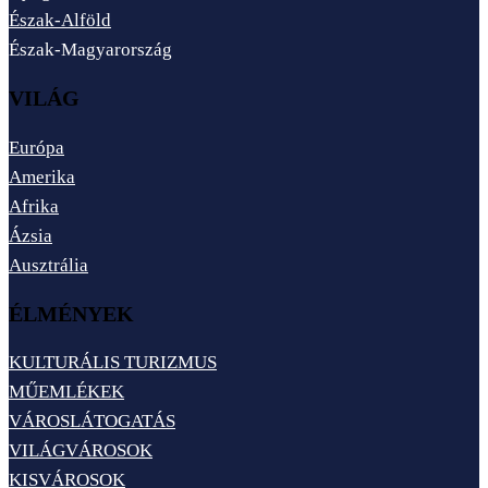
Észak-Alföld
Észak-Magyarország
VILÁG
Európa
Amerika
Afrika
Ázsia
Ausztrália
ÉLMÉNYEK
KULTURÁLIS TURIZMUS
MŰEMLÉKEK
VÁROSLÁTOGATÁS
VILÁGVÁROSOK
KISVÁROSOK