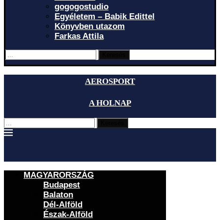
gogogostudio
Egyéletem – Babik Edittel
Könyvben utazom
Farkas Attila
Keresés
AEROSPORT
A HOLNAP
Keresés
MAGYARORSZÁG
Budapest
Balaton
Dél-Alföld
Észak-Alföld