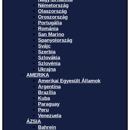
Németország
Olaszország
Oroszország
Portugália
Románia
San Marino
Spanyolország
Svájc
Szerbia
Szlovákia
Szlovénia
Ukrajna
AMERIKA
Amerikai Egyesült Államok
Argentína
Brazília
Kuba
Paraguay
Peru
Venezuela
ÁZSIA
Bahrein