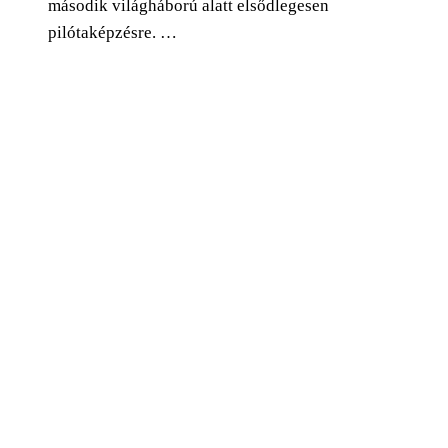
második világháború alatt elsődlegesen
pilótaképzésre. …
0
Facebook
Twitter
Pinterest
Email