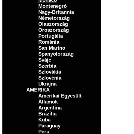
Monaco
Montenegró
Nagy-Britannia
Németország
Olaszország
Oroszország
Portugália
Románia
San Marino
Spanyolország
Svájc
Szerbia
Szlovákia
Szlovénia
Ukrajna
AMERIKA
Amerikai Egyesült
Államok
Argentína
Brazília
Kuba
Paraguay
Peru