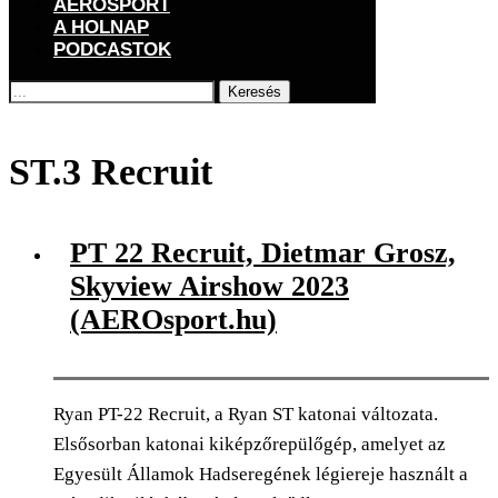
AEROSPORT
A HOLNAP
PODCASTOK
Keresés
Főoldal
Címkék
Posts tagged with "ST.3 Recruit"
ST.3 Recruit
PT 22 Recruit, Dietmar Grosz,
Skyview Airshow 2023
(AEROsport.hu)
Ryan PT-22 Recruit, a Ryan ST katonai változata.
Elsősorban katonai kiképzőrepülőgép, amelyet az
Egyesült Államok Hadseregének légiereje használt a