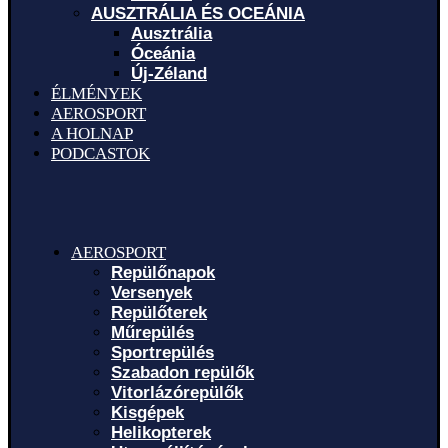
AUSZTRÁLIA ÉS OCEÁNIA
Ausztrália
Óceánia
Új-Zéland
ÉLMÉNYEK
AEROSPORT
A HOLNAP
PODCASTOK
AEROSPORT
Repülőnapok
Versenyek
Repülőterek
Műrepülés
Sportrepülés
Szabadon repülők
Vitorlázórepülők
Kisgépek
Helikopterek