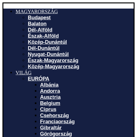
MAGYARORSZÁG
Budapest
Balaton
Dél-Alföld
Észak-Alföld
Közép-Dunántúl
Dél-Dunántúl
Nyugat-Dunántúl
Észak-Magyarország
Közép-Magyarország
VILÁG
EURÓPA
Albánia
Andorra
Ausztria
Belgium
Ciprus
Csehország
Franciaország
Gibraltár
Görögország