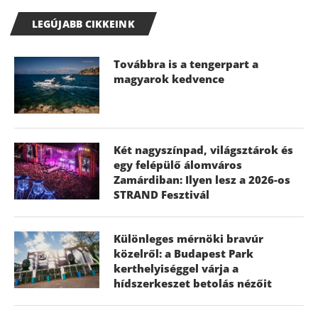
LEGÚJABB CIKKEINK
Továbbra is a tengerpart a
magyarok kedvence
Két nagyszínpad, világsztárok és
egy felépülő álomváros
Zamárdiban: Ilyen lesz a 2026-os
STRAND Fesztivál
Különleges mérnöki bravúr
közelről: a Budapest Park
kerthelyiséggel várja a
hídszerkeszet betolás nézőit