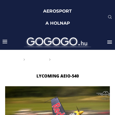
AEROSPORT
A HOLNAP
Főoldal
Címkék
Posts tagged with
"Lycoming AEIO-540"
LYCOMING AEIO-540