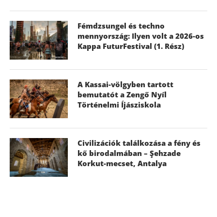
Fémdzsungel és techno
mennyország: Ilyen volt a 2026-os
Kappa FuturFestival (1. Rész)
A Kassai-völgyben tartott
bemutatót a Zengő Nyíl
Történelmi Íjásziskola
Civilizációk találkozása a fény és
kő birodalmában – Şehzade
Korkut-mecset, Antalya