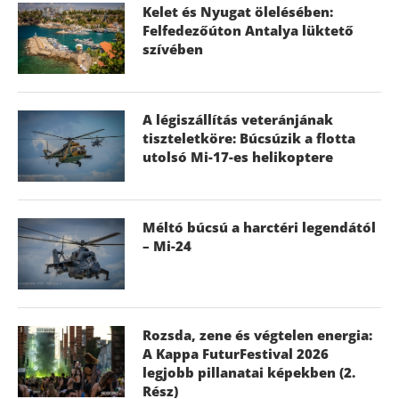
Kelet és Nyugat ölelésében:
Felfedezőúton Antalya lüktető
szívében
A légiszállítás veteránjának
tiszteletköre: Búcsúzik a flotta
utolsó Mi-17-es helikoptere
Méltó búcsú a harctéri legendától
– Mi-24
Rozsda, zene és végtelen energia:
A Kappa FuturFestival 2026
legjobb pillanatai képekben (2.
Rész)