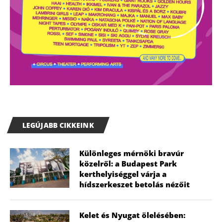
LEGÚJABB CIKKEINK
Különleges mérnöki bravúr
közelről: a Budapest Park
kerthelyiséggel várja a
hídszerkeszet betolás nézőit
Kelet és Nyugat ölelésében: