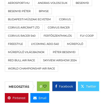
AEROSPORT.HU
ANDRAS VOLOSCSUK
BESENYEI
BESENYEI PÉTER
BPMSE
BUDAPESTI MŰSZAKI EGYETEM
CORVUS
CORVUS AIRCRAFT LTD
CORVUS RACER
CORVUS RACER 540
FERTŐSZENTMIKLÓS
FLY-COOP
FREESTYLE
LYCOMING AEIO-540
MŰREPÜLŐ
MŰREPÜLŐ VILÁGBAJNOK
PÉTER BESENYEI
RED BULL AIR RACE
SKYVIEW AIRSHOW 2024
WORLD CHAMPIONSHIP AIR RACE
Facebook
Twitter
0
MEGOSZTÁS
Pinterest
Email