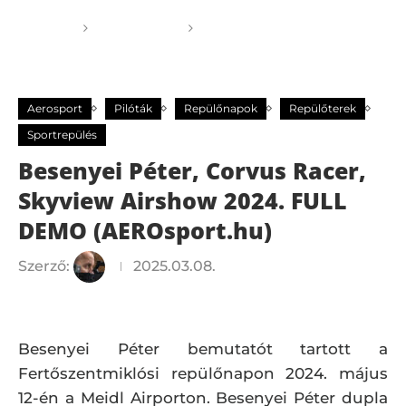
Főoldal
Aerosport
Besenyei Péter, Corvus
Racer, Skyview Airshow 2024. FULL DEMO
(AEROsport.hu)
Aerosport
Pilóták
Repülőnapok
Repülőterek
Sportrepülés
Besenyei Péter, Corvus Racer,
Skyview Airshow 2024. FULL
DEMO (AEROsport.hu)
Szerző:
2025.03.08.
Besenyei Péter bemutatót tartott a
Fertőszentmiklósi repülőnapon 2024. május
12-én a Meidl Airporton. Besenyei Péter dupla