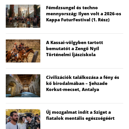
Fémdzsungel és techno
mennyország: Ilyen volt a 2026-os
Kappa FuturFestival (1. Rész)
A Kassai-völgyben tartott
bemutatót a Zengő Nyíl
Történelmi Íjásziskola
Civilizációk találkozása a fény és
kő birodalmában – Şehzade
Korkut-mecset, Antalya
Új mozgalmat indít a Sziget a
fiatalok mentális egészségéért