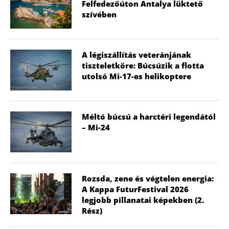
Felfedezőúton Antalya lüktető
szívében
A légiszállítás veteránjának
tiszteletköre: Búcsúzik a flotta
utolsó Mi-17-es helikoptere
Méltó búcsú a harctéri legendától
– Mi-24
Rozsda, zene és végtelen energia:
A Kappa FuturFestival 2026
legjobb pillanatai képekben (2.
Rész)