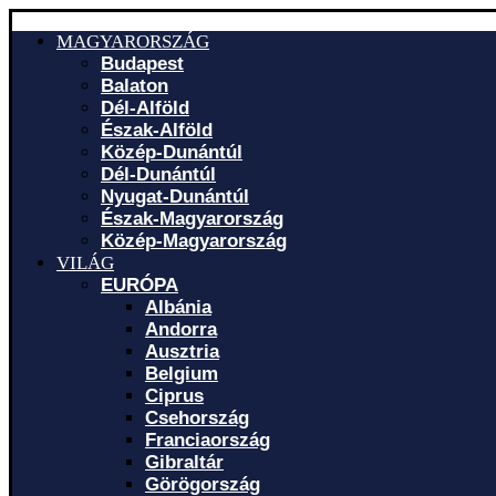
MAGYARORSZÁG
Budapest
Balaton
Dél-Alföld
Észak-Alföld
Közép-Dunántúl
Dél-Dunántúl
Nyugat-Dunántúl
Észak-Magyarország
Közép-Magyarország
VILÁG
EURÓPA
Albánia
Andorra
Ausztria
Belgium
Ciprus
Csehország
Franciaország
Gibraltár
Görögország