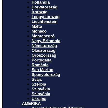
Hollandia
Horvátország
Írország
Lengyelország
Liechtenstein
Málta
Monaco
Montenegró
Nagy-Britannia
Németország
Olaszország
Oroszország
Portugália
Románia
San Marino
Spanyolország
Svájc
Szerbia
Szlovákia
Szlovénia
Ukrajna
AMERIKA