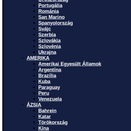
Portugália
Románia
San Marino
Spanyolország
Svájc
Szerbia
Szlovákia
Szlovénia
Ukrajna
AMERIKA
Amerikai Egyesült Államok
Argentína
Brazília
Kuba
Paraguay
Peru
Venezuela
ÁZSIA
Bahrein
Katar
Törökország
Kína