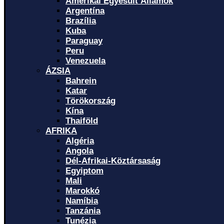
Amerikai Egyesült Államok
Argentína
Brazília
Kuba
Paraguay
Peru
Venezuela
ÁZSIA
Bahrein
Katar
Törökország
Kína
Thaiföld
AFRIKA
Algéria
Angola
Dél-Afrikai-Köztársaság
Egyiptom
Mali
Marokkó
Namíbia
Tanzánia
Tunézia