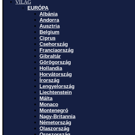
VILÁG
EURÓPA
Albánia
Andorra
Ausztria
Belgium
Ciprus
Csehország
Franciaország
Gibraltár
Görögország
Hollandia
Horvátország
Írország
Lengyelország
Liechtenstein
Málta
Monaco
Montenegró
Nagy-Britannia
Németország
Olaszország
Oroszország