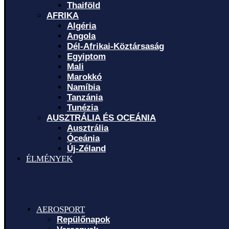
Thaiföld
AFRIKA
Algéria
Angola
Dél-Afrikai-Köztársaság
Egyiptom
Mali
Marokkó
Namíbia
Tanzánia
Tunézia
AUSZTRÁLIA ÉS OCEÁNIA
Ausztrália
Óceánia
Új-Zéland
ÉLMÉNYEK
AEROSPORT
Repülőnapok