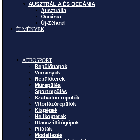
AUSZTRÁLIA ÉS OCEÁNIA
Ausztrália
Óceánia
Új-Zéland
ÉLMÉNYEK
AEROSPORT
Repülőnapok
Versenyek
Repülőterek
Műrepülés
Sportrepülés
Szabadon repülők
Vitorlázórepülők
Kisgépek
Helikopterek
Utasszállítógépek
Pilóták
Modellezés