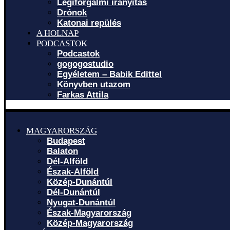
Légiforgalmi irányítás
Drónok
Katonai repülés
A HOLNAP
PODCASTOK
Podcastok
gogogostudio
Egyéletem – Babik Edittel
Könyvben utazom
Farkas Attila
MAGYARORSZÁG
Budapest
Balaton
Dél-Alföld
Észak-Alföld
Közép-Dunántúl
Dél-Dunántúl
Nyugat-Dunántúl
Észak-Magyarország
Közép-Magyarország